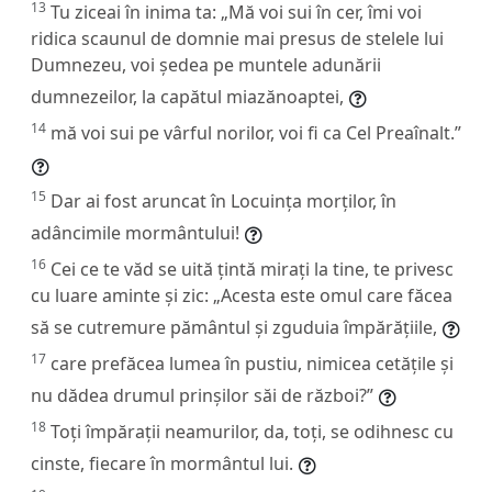
13
Tu ziceai în inima ta: „Mă voi sui în cer, îmi voi
ridica scaunul de domnie mai presus de stelele lui
Dumnezeu, voi ședea pe muntele adunării
dumnezeilor, la capătul miazănoaptei,
14
mă voi sui pe vârful norilor, voi fi ca Cel Preaînalt.”
15
Dar ai fost aruncat în Locuința morților, în
adâncimile mormântului!
16
Cei ce te văd se uită țintă mirați la tine, te privesc
cu luare aminte și zic: „Acesta este omul care făcea
să se cutremure pământul și zguduia împărățiile,
17
care prefăcea lumea în pustiu, nimicea cetățile și
nu dădea drumul prinșilor săi de război?”
18
Toți împărații neamurilor, da, toți, se odihnesc cu
cinste, fiecare în mormântul lui.