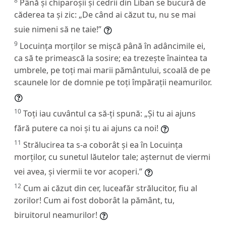
8
Până și chiparoșii și cedrii din Liban se bucură de
căderea ta și zic: „De când ai căzut tu, nu se mai
suie nimeni să ne taie!”
9
Locuința morților se mișcă până în adâncimile ei,
ca să te primească la sosire; ea trezește înaintea ta
umbrele, pe toți mai marii pământului, scoală de pe
scaunele lor de domnie pe toți împărații neamurilor.
10
Toți iau cuvântul ca să-ți spună: „Și tu ai ajuns
fără putere ca noi și tu ai ajuns ca noi!
11
Strălucirea ta s-a coborât și ea în Locuința
morților, cu sunetul lăutelor tale; așternut de viermi
vei avea, și viermii te vor acoperi.”
12
Cum ai căzut din cer, luceafăr strălucitor, fiu al
zorilor! Cum ai fost doborât la pământ, tu,
biruitorul neamurilor!