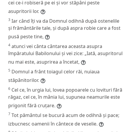
cei ce-i robiseră pe ei și vor stăpâni peste
asupritorii lor.
3
Iar când îți va da Domnul odihnă după ostenelile
și frământările tale, și după aspra robie care a fost
pusă peste tine,
4
atunci vei cânta cântarea aceasta asupra
împăratului Babilonului și vei zice: „Iată, asupritorul
nu mai este, asuprirea a încetat,
5
Domnul a frânt toiagul celor răi, nuiaua
stăpânitorilor.
6
Cel ce, în urgia lui, lovea popoarele cu lovituri fără
răgaz, cel ce, în mânia lui, supunea neamurile este
prigonit fără cruțare.
7
Tot pământul se bucură acum de odihnă și pace;
izbucnesc oamenii în cântece de veselie.