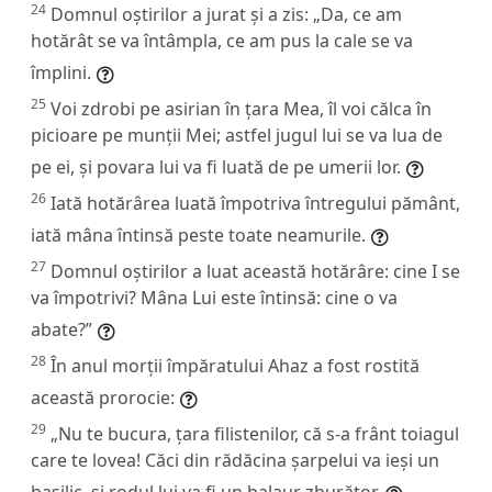
24
Domnul oștirilor a jurat și a zis: „Da, ce am
hotărât se va întâmpla, ce am pus la cale se va
împlini.
25
Voi zdrobi pe asirian în țara Mea, îl voi călca în
picioare pe munții Mei; astfel jugul lui se va lua de
pe ei, și povara lui va fi luată de pe umerii lor.
26
Iată hotărârea luată împotriva întregului pământ,
iată mâna întinsă peste toate neamurile.
27
Domnul oștirilor a luat această hotărâre: cine I se
va împotrivi? Mâna Lui este întinsă: cine o va
abate?”
28
În anul morții împăratului Ahaz a fost rostită
această prorocie:
29
„Nu te bucura, țara filistenilor, că s-a frânt toiagul
care te lovea! Căci din rădăcina șarpelui va ieși un
basilic, și rodul lui va fi un balaur zburător.