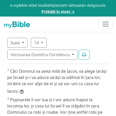
A myBible oldal továbbfejlesztett változatán dolgozunk.
Próbáld ki most →
Isaia
14
Versiunea Dumitru Cornilescu
1
Căci Domnul va avea milă de Iacov, va alege iarăși
pe Israel și-i va aduce iarăși la odihnă în țara lor;
străinii se vor alipi de ei și se vor uni cu casa lui
Iacov.
2
Popoarele îi vor lua și-i vor aduce înapoi la
locuința lor, și casa lui Israel îi va stăpâni în țara
Domnului ca robi și roabe. Vor ține astfel robi pe