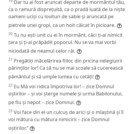
19
Dar tu ai fost aruncat departe de mormântul tău,
ca o ramură disprețuită, ca o pradă luată de la niște
oameni uciși cu lovituri de sabie și aruncată pe
pietrele unei gropi, ca un hoit călcat în picioare.
20
Tu nu ești unit cu ei în mormânt, căci ți-ai nimicit
țara și ți-ai prăpădit poporul. Nu se va mai vorbi
niciodată de neamul celor răi.
21
Pregătiți măcelărirea fiilor, din pricina nelegiuirii
părinților lor! Ca să nu se mai scoale să cucerească
pământul și să umple lumea cu cetăți!
22
Eu Mă voi ridica împotriva lor! – zice Domnul
oștirilor – și voi șterge numele și urma Babilonului,
pe fiu și nepot – zice Domnul.
23
Voi face din el un culcuș de arici și o mlaștină și îl
voi mătura cu mătura nimicirii – zice Domnul
oștirilor.”