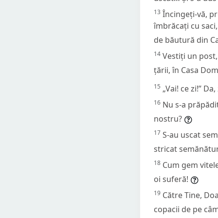
13
Încingeți-vă, pr
îmbrăcați cu saci,
de băutură din C
14
Vestiți un post
țării, în Casa Do
15
„Vai! ce zi!” D
16
Nu s-a prăpădit
nostru?
17
S-au uscat semi
stricat semănătu
18
Cum gem vitele
oi suferă!
19
Către Tine, Doam
copacii de pe câ