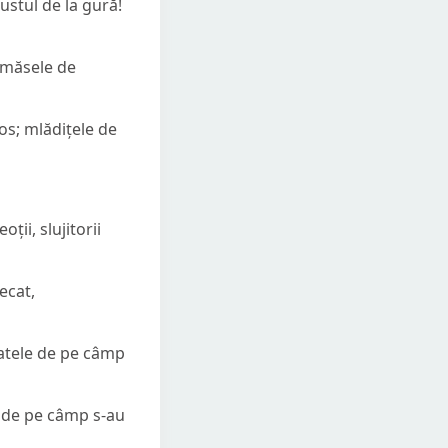
 mustul de la gură!
i măsele de
jos; mlădițele de
ii, slujitorii
ecat,
ucatele de pe câmp
ii de pe câmp s-au