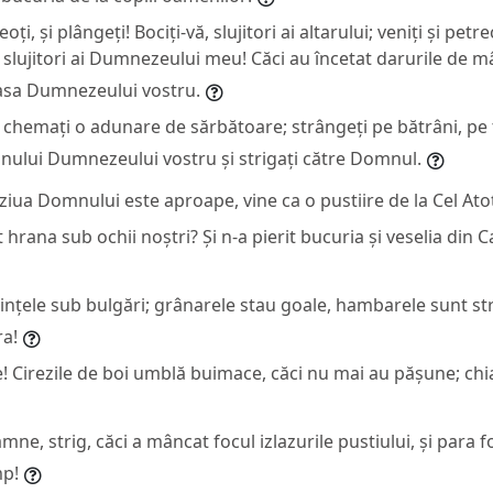
eoți, și plângeți! Bociți-vă, slujitori ai altarului; veniți și pet
 slujitori ai Dumnezeului meu! Căci au încetat darurile de mâ
asa Dumnezeului vostru.
, chemați o adunare de sărbătoare; strângeți pe bătrâni, pe t
mnului Dumnezeului vostru și strigați către Domnul.
a, ziua Domnului este aproape, vine ca o pustiire de la Cel Ato
 hrana sub ochii noștri? Și n-a pierit bucuria și veselia di
nțele sub bulgări; grânarele stau goale, hambarele sunt stri
ra!
! Cirezile de boi umblă buimace, căci nu mai au pășune; chi
ne, strig, căci a mâncat focul izlazurile pustiului, și para fo
mp!