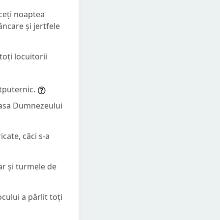
receți noaptea
ncare și jertfele
oți locuitorii
tputernic.
n Casa Dumnezeului
cate, căci s-a
ar și turmele de
cului a pârlit toți