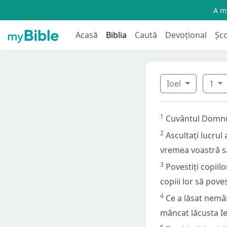
A my
Acasă
Biblia
Caută
Devoțional
Șc
Ioel
1
1
Cuvântul Domnului
2
Ascultați lucrul 
vremea voastră sa
3
Povestiți copiilo
copiii lor să pov
4
Ce a lăsat nemâ
mâncat lăcusta Iel