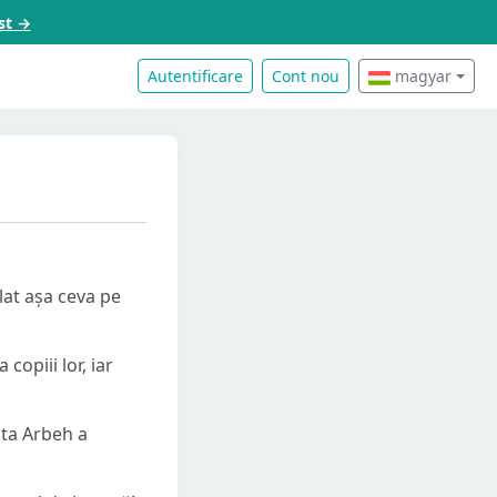
st →
Autentificare
Cont nou
magyar
plat așa ceva pe
copiii lor, iar
sta Arbeh a