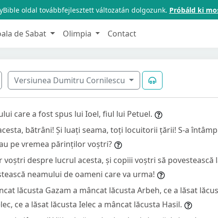
Bible oldal továbbfejlesztett változatán dolgozunk.
Próbáld ki mo
oala de Sabat
Olimpia
Contact
Versiunea Dumitru Cornilescu
 care a fost spus lui Ioel, fiul lui Petuel.
acesta, bătrâni! Și luați seama, toți locuitorii țării! S-a întâm
u pe vremea părinților voștri?
r voștri despre lucrul acesta, și copiii voștri să povestească la 
estească neamului de oameni care va urma!
ncat lăcusta Gazam a mâncat lăcusta Arbeh, ce a lăsat lăcu
ec, ce a lăsat lăcusta Ielec a mâncat lăcusta Hasil.