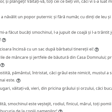
lor, și plângeți! Văitați-vă, toți cei ce beți vin, căci vi s-a luat
 a năvălit un popor puternic și fără număr, cu dinți de leu ș
 mi-a făcut bucăți smochinul, l-a jupuit de coajă și l-a trântit 
!
cioara încinsă cu un sac după bărbatul tinereții ei!
ile de mâncare și jertfele de băutură din Casa Domnului; preoț
tiită, pământul, întristat, căci grâul este nimicit, mustul a s
ai este.
gari, văitați-vă, vieri, din pricina grâului și orzului, căci b
ită, smochinul este veștejit, rodiul, finicul, mărul, toți pom
 bucuria de la copiii oamenilor!