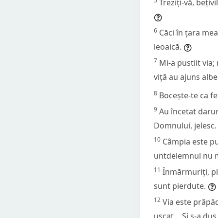
5
Treziți-vă, bețivi
6
Căci în țara mea
leoaică.
7
Mi-a pustiit via;
viță au ajuns albe
8
Bocește-te ca fe
9
Au încetat darur
Domnului, jelesc.
10
Câmpia este pus
untdelemnul nu m
11
Înmărmuriți, plu
sunt pierdute.
12
Via este prăpăd
uscat… Și s-a dus