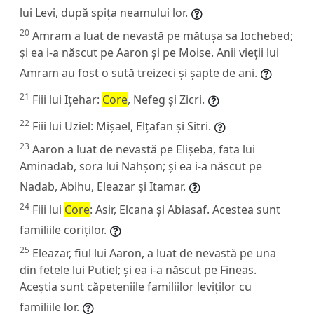
lui Levi, după spița neamului lor.
20
Amram a luat de nevastă pe mătușa sa Iochebed;
și ea i-a născut pe Aaron și pe Moise. Anii vieții lui
Amram au fost o sută treizeci și șapte de ani.
21
Fiii lui Ițehar:
Core
, Nefeg și Zicri.
22
Fiii lui Uziel: Mișael, Elțafan și Sitri.
23
Aaron a luat de nevastă pe Elișeba, fata lui
Aminadab, sora lui Nahșon; și ea i-a născut pe
Nadab, Abihu, Eleazar și Itamar.
24
Fiii lui
Core
: Asir, Elcana și Abiasaf. Acestea sunt
familiile coriților.
25
Eleazar, fiul lui Aaron, a luat de nevastă pe una
din fetele lui Putiel; și ea i-a născut pe Fineas.
Aceștia sunt căpeteniile familiilor leviților cu
familiile lor.