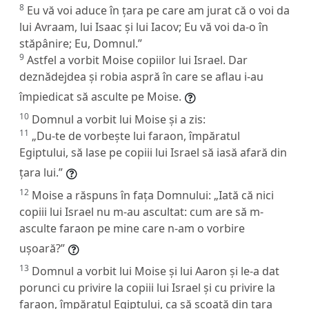
8
Eu vă voi aduce în țara pe care am jurat că o voi da
lui Avraam, lui Isaac și lui Iacov; Eu vă voi da-o în
stăpânire; Eu, Domnul.”
9
Astfel a vorbit Moise copiilor lui Israel. Dar
deznădejdea și robia aspră în care se aflau i-au
împiedicat să asculte pe Moise.
10
Domnul a vorbit lui Moise și a zis:
11
„Du-te de vorbește lui faraon, împăratul
Egiptului, să lase pe copiii lui Israel să iasă afară din
țara lui.”
12
Moise a răspuns în fața Domnului: „Iată că nici
copiii lui Israel nu m-au ascultat: cum are să m-
asculte faraon pe mine care n-am o vorbire
ușoară?”
13
Domnul a vorbit lui Moise și lui Aaron și le-a dat
porunci cu privire la copiii lui Israel și cu privire la
faraon, împăratul Egiptului, ca să scoată din țara