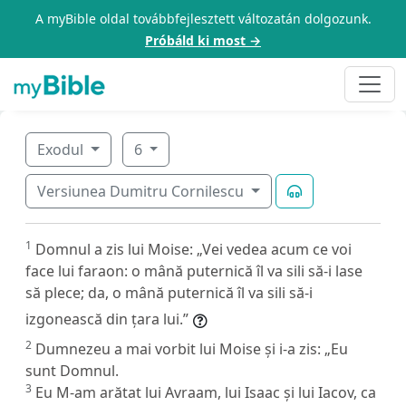
A myBible oldal továbbfejlesztett változatán dolgozunk.
Próbáld ki most →
Exodul
6
Versiunea Dumitru Cornilescu
1
Domnul a zis lui Moise: „Vei vedea acum ce voi
face lui faraon: o mână puternică îl va sili să-i lase
să plece; da, o mână puternică îl va sili să-i
izgonească din țara lui.”
2
Dumnezeu a mai vorbit lui Moise și i-a zis: „Eu
sunt Domnul.
3
Eu M-am arătat lui Avraam, lui Isaac și lui Iacov, ca