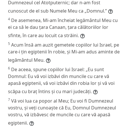
Dumnezeul cel Atotputernic; dar n-am fost
cunoscut de el sub Numele Meu ca „Domnul.”
4
De asemenea, Mi-am încheiat legământul Meu cu
ei ca să le dau țara Canaan, țara călătoriilor lor
sfinte, în care au locuit ca străini.
5
Acum însă am auzit gemetele copiilor lui Israel, pe
care-i țin egiptenii în robie, și Mi-am adus aminte de
legământul Meu.
6
De aceea, spune copiilor lui Israel: „Eu sunt
Domnul: Eu vă voi izbăvi din muncile cu care vă
apasă egiptenii, vă voi izbăvi din robia lor și vă voi
scăpa cu braț întins și cu mari judecăți.
7
Vă voi lua ca popor al Meu; Eu voi fi Dumnezeul
vostru, și veți cunoaște că Eu, Domnul Dumnezeul
vostru, vă izbăvesc de muncile cu care vă apasă
egiptenii.