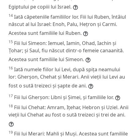
Egiptului pe copiii lui Israel.
14
Iată căpeteniile familiilor lor. Fiii lui Ruben, întâiul
născut al lui Israel: Enoh, Palu, Hețron și Carmi.
Acestea sunt familiile lui Ruben.
15
Fiii lui Simeon: Iemuel, Iamin, Ohad, Iachin și
Țohar; și Saul, fiu născut dintr-o femeie canaanită.
Acestea sunt familiile lui Simeon.
16
Iată numele fiilor lui Levi, după spița neamului
lor: Gherșon, Chehat și Merari. Anii vieții lui Levi au
fost o sută treizeci și șapte de ani.
17
Fiii lui Gherșon: Libni și Șimei, și familiile lor.
18
Fiii lui Chehat: Amram, Ițehar, Hebron și Uziel. Anii
vieții lui Chehat au fost o sută treizeci și trei de ani.
19
Fiii lui Merari: Mahli și Muși. Acestea sunt familiile