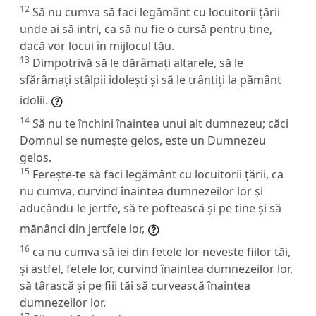
12
Să nu cumva să faci legământ cu locuitorii țării
unde ai să intri, ca să nu fie o cursă pentru tine,
dacă vor locui în mijlocul tău.
13
Dimpotrivă să le dărâmați altarele, să le
sfărâmați stâlpii idolești și să le trântiți la pământ
idolii.
14
Să nu te închini înaintea unui alt dumnezeu; căci
Domnul se numește gelos, este un Dumnezeu
gelos.
15
Ferește-te să faci legământ cu locuitorii țării, ca
nu cumva, curvind înaintea dumnezeilor lor și
aducându-le jertfe, să te poftească și pe tine și să
mănânci din jertfele lor,
16
ca nu cumva să iei din fetele lor neveste fiilor tăi,
și astfel, fetele lor, curvind înaintea dumnezeilor lor,
să târască și pe fiii tăi să curvească înaintea
dumnezeilor lor.