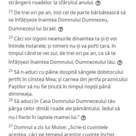
strângerii roadelor la sfârșitul anului.
23
De trei ori pe an, toți cei de parte bărbătească să
se înfățișeze înaintea Domnului Dumnezeu,
Dumnezeul lui Israel.
24
Căci voi izgoni neamurile dinaintea ta și-ți voi
întinde hotarele; și nimeni nu-ți va pofti țara, în
timpul când te vei sui, de trei ori pe an, ca să te
înfățișezi înaintea Domnului, Dumnezeului tău.
25
Să n-aduci cu pâine dospită sângele dobitocului
jertfit în cinstea Mea; și carnea din jertfa praznicului
Paștilor să nu fie ținută în timpul nopții până
dimineața.
26
Să aduci în Casa Domnului Dumnezeului tău
pârga celor dintâi roade ale pământului. Iedul să
nu-l fierbi în laptele mamei lui.”
27
Domnul a zis lui Moise: „Scrie-ți cuvintele
acestea, căci pe temeiul acestor cuvinte închei