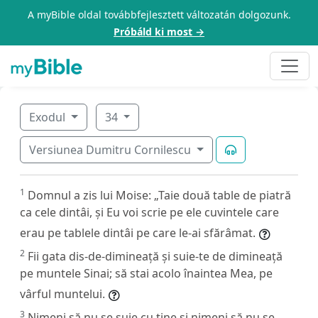
A myBible oldal továbbfejlesztett változatán dolgozunk.
Próbáld ki most →
Exodul
34
Versiunea Dumitru Cornilescu
1
Domnul a zis lui Moise: „Taie două table de piatră
ca cele dintâi, și Eu voi scrie pe ele cuvintele care
erau pe tablele dintâi pe care le-ai sfărâmat.
2
Fii gata dis-de-dimineață și suie-te de dimineață
pe muntele Sinai; să stai acolo înaintea Mea, pe
vârful muntelui.
3
Nimeni să nu se suie cu tine și nimeni să nu se