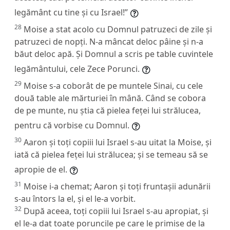
legământ cu tine și cu Israel!”
28
Moise a stat acolo cu Domnul patruzeci de zile și
patruzeci de nopți. N-a mâncat deloc pâine și n-a
băut deloc apă. Și Domnul a scris pe table cuvintele
legământului, cele Zece Porunci.
29
Moise s-a coborât de pe muntele Sinai, cu cele
două table ale mărturiei în mână. Când se cobora
de pe munte, nu știa că pielea feței lui strălucea,
pentru că vorbise cu Domnul.
30
Aaron și toți copiii lui Israel s-au uitat la Moise, și
iată că pielea feței lui strălucea; și se temeau să se
apropie de el.
31
Moise i-a chemat; Aaron și toți fruntașii adunării
s-au întors la el, și el le-a vorbit.
32
După aceea, toți copiii lui Israel s-au apropiat, și
el le-a dat toate poruncile pe care le primise de la