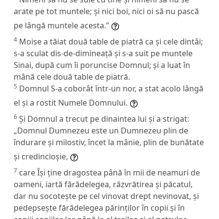
arate pe tot muntele; și nici boi, nici oi să nu pască
pe lângă muntele acesta.”
4
Moise a tăiat două table de piatră ca și cele dintâi;
s-a sculat dis-de-dimineață și s-a suit pe muntele
Sinai, după cum îi poruncise Domnul; și a luat în
mână cele două table de piatră.
5
Domnul S-a coborât într-un nor, a stat acolo lângă
el și a rostit Numele Domnului.
6
Și Domnul a trecut pe dinaintea lui și a strigat:
„Domnul Dumnezeu este un Dumnezeu plin de
îndurare și milostiv, încet la mânie, plin de bunătate
și credincioșie,
7
care Își ține dragostea până în mii de neamuri de
oameni, iartă fărădelegea, răzvrătirea și păcatul,
dar nu socotește pe cel vinovat drept nevinovat, și
pedepsește fărădelegea părinților în copii și în