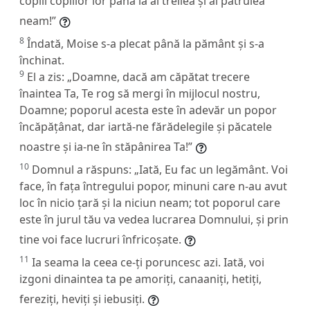
copiii copiilor lor până la al treilea și al patrulea
neam!”
8
Îndată, Moise s-a plecat până la pământ și s-a
închinat.
9
El a zis: „Doamne, dacă am căpătat trecere
înaintea Ta, Te rog să mergi în mijlocul nostru,
Doamne; poporul acesta este în adevăr un popor
încăpățânat, dar iartă-ne fărădelegile și păcatele
noastre și ia-ne în stăpânirea Ta!”
10
Domnul a răspuns: „Iată, Eu fac un legământ. Voi
face, în fața întregului popor, minuni care n-au avut
loc în nicio țară și la niciun neam; tot poporul care
este în jurul tău va vedea lucrarea Domnului, și prin
tine voi face lucruri înfricoșate.
11
Ia seama la ceea ce-ți poruncesc azi. Iată, voi
izgoni dinaintea ta pe amoriți, canaaniți, hetiți,
fereziți, heviți și iebusiți.