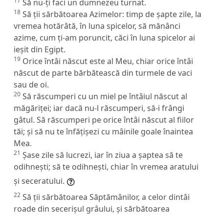
17
Să nu-ți faci un dumnezeu turnat.
18
Să ții sărbătoarea Azimelor: timp de șapte zile, la
vremea hotărâtă, în luna spicelor, să mănânci
azime, cum ți-am poruncit, căci în luna spicelor ai
ieșit din Egipt.
19
Orice întâi născut este al Meu, chiar orice întâi
născut de parte bărbătească din turmele de vaci
sau de oi.
20
Să răscumperi cu un miel pe întâiul născut al
măgăriței; iar dacă nu-l răscumperi, să-i frângi
gâtul. Să răscumperi pe orice întâi născut al fiilor
tăi; și să nu te înfățișezi cu mâinile goale înaintea
Mea.
21
Șase zile să lucrezi, iar în ziua a șaptea să te
odihnești; să te odihnești, chiar în vremea aratului
și seceratului.
22
Să ții sărbătoarea Săptămânilor, a celor dintâi
roade din secerișul grâului, și sărbătoarea