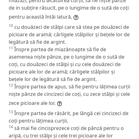
miazăzi, pentru alcătuirea curții, să fie niște pânze
de in subțire răsucit, pe o lungime de o sută de coți
pentru această întâi latură,
10
cu douăzeci de stâlpi care să stea pe douăzeci de
picioare de aramă; cârligele stâlpilor și bețele lor de
legătură să fie de argint.
11
Înspre partea de miazănoapte să fie de
asemenea niște pânze, pe o lungime de o sută de
coți, cu douăzeci de stâlpi și cu cele douăzeci de
picioare ale lor de aramă; cârligele stâlpilor și
bețele lor de legătură să fie de argint.
12
Înspre partea de apus, să fie pentru lățimea curții
niște pânze de cincizeci de coți, cu zece stâlpi și cele
zece picioare ale lor.
13
Înspre partea de răsărit, pe lângă cei cincizeci de
coți pentru lățimea curții,
14
să mai fie cincisprezece coți de pânză pentru o
aripă, cu trei stâlpi și cele trei picioare ale lor