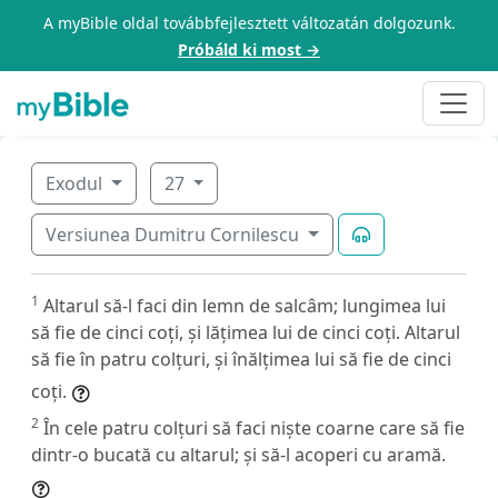
A myBible oldal továbbfejlesztett változatán dolgozunk.
Próbáld ki most →
Exodul
27
Versiunea Dumitru Cornilescu
1
Altarul să-l faci din lemn de salcâm; lungimea lui
să fie de cinci coți, și lățimea lui de cinci coți. Altarul
să fie în patru colțuri, și înălțimea lui să fie de cinci
coți.
2
În cele patru colțuri să faci niște coarne care să fie
dintr-o bucată cu altarul; și să-l acoperi cu aramă.