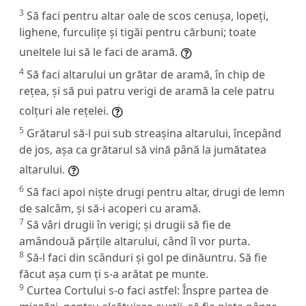
3
Să faci pentru altar oale de scos cenușa, lopeți,
lighene, furculițe și tigăi pentru cărbuni; toate
uneltele lui să le faci de aramă.
4
Să faci altarului un grătar de aramă, în chip de
rețea, și să pui patru verigi de aramă la cele patru
colțuri ale rețelei.
5
Grătarul să-l pui sub streașina altarului, începând
de jos, așa ca grătarul să vină până la jumătatea
altarului.
6
Să faci apoi niște drugi pentru altar, drugi de lemn
de salcâm, și să-i acoperi cu aramă.
7
Să vâri drugii în verigi; și drugii să fie de
amândouă părțile altarului, când îl vor purta.
8
Să-l faci din scânduri și gol pe dinăuntru. Să fie
făcut așa cum ți s-a arătat pe munte.
9
Curtea Cortului s-o faci astfel: Înspre partea de