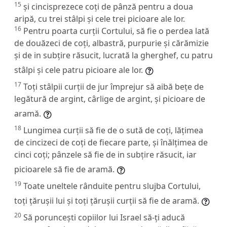
15
și cincisprezece coți de pânză pentru a doua
aripă, cu trei stâlpi și cele trei picioare ale lor.
16
Pentru poarta curții Cortului, să fie o perdea lată
de douăzeci de coți, albastră, purpurie și cărămizie
și de in subțire răsucit, lucrată la gherghef, cu patru
stâlpi și cele patru picioare ale lor.
17
Toți stâlpii curții de jur împrejur să aibă bețe de
legătură de argint, cârlige de argint, și picioare de
aramă.
18
Lungimea curții să fie de o sută de coți, lățimea
de cincizeci de coți de fiecare parte, și înălțimea de
cinci coți; pânzele să fie de in subțire răsucit, iar
picioarele să fie de aramă.
19
Toate uneltele rânduite pentru slujba Cortului,
toți țărușii lui și toți țărușii curții să fie de aramă.
20
Să poruncești copiilor lui Israel să-ți aducă