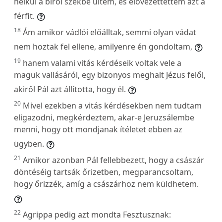
nélkül a bírói székbe ültem, és elővezettettem azt a
férfit.
18
Ám amikor vádlói előálltak, semmi olyan vádat
nem hoztak fel ellene, amilyenre én gondoltam,
19
hanem valami vitás kérdéseik voltak vele a
maguk vallásáról, egy bizonyos meghalt Jézus felől,
akiről Pál azt állította, hogy él.
20
Mivel ezekben a vitás kérdésekben nem tudtam
eligazodni, megkérdeztem, akar-e Jeruzsálembe
menni, hogy ott mondjanak ítéletet ebben az
ügyben.
21
Amikor azonban Pál fellebbezett, hogy a császár
döntéséig tartsák őrizetben, megparancsoltam,
hogy őrizzék, amíg a császárhoz nem küldhetem.
22
Agrippa pedig azt mondta Fesztusznak: