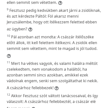
ellen semmit sem vétettem.
9
Fesztusz pedig kedvükben akart járni a zsidóknak,
és azt kérdezte Páltól: Föl akarsz menni
Jeruzsálembe, hogy ott ítélkezzem feletted ebben
az ügyben?
10
Pál azonban azt mondta: A császár ítélőszéke
előtt állok, itt kell felettem ítélkezni. A zsidók ellen
semmit sem vétettem, mint te magad is jól tudod.
11
Mert ha vétkes vagyok, és valami halálra méltót
cselekedtem, nem vonakodom a haláltól, ha
azonban semmi sincs azokban, amikkel ezek
vádolnak engem, senki sem szolgáltathat ki nekik.
A császárhoz fellebbezek!
12
Akkor Fesztusz szót váltott tanácsosaival, és így
válaszolt: A császárhoz fellebbeztél, a császár elé