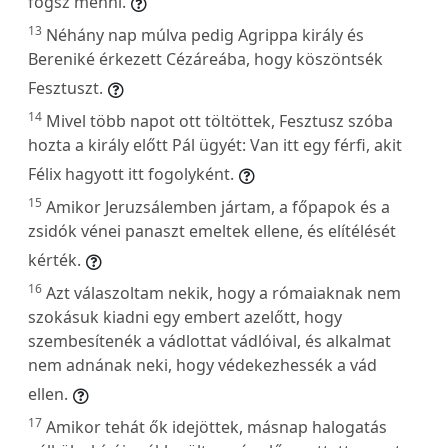
fogsz menni.
13
Néhány nap múlva pedig Agrippa király és
Bereniké érkezett Cézáreába, hogy köszöntsék
Fesztuszt.
14
Mivel több napot ott töltöttek, Fesztusz szóba
hozta a király előtt Pál ügyét: Van itt egy férfi, akit
Félix hagyott itt fogolyként.
15
Amikor Jeruzsálemben jártam, a főpapok és a
zsidók vénei panaszt emeltek ellene, és elítélését
kérték.
16
Azt válaszoltam nekik, hogy a rómaiaknak nem
szokásuk kiadni egy embert azelőtt, hogy
szembesítenék a vádlottat vádlóival, és alkalmat
nem adnának neki, hogy védekezhessék a vád
ellen.
17
Amikor tehát ők idejöttek, másnap halogatás