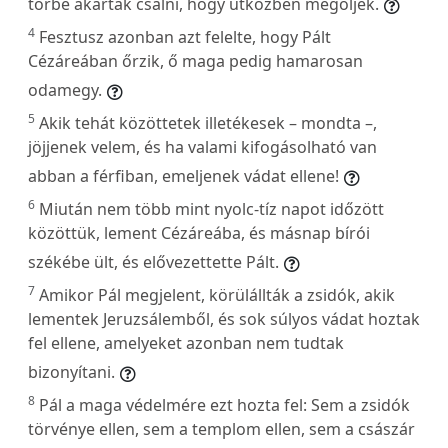
tőrbe akarták csalni, hogy útközben megöljék.
4
Fesztusz azonban azt felelte, hogy Pált
Cézáreában őrzik, ő maga pedig hamarosan
odamegy.
5
Akik tehát közöttetek illetékesek – mondta –,
jöjjenek velem, és ha valami kifogásolható van
abban a férfiban, emeljenek vádat ellene!
6
Miután nem több mint nyolc-tíz napot időzött
közöttük, lement Cézáreába, és másnap bírói
székébe ült, és elővezettette Pált.
7
Amikor Pál megjelent, körülállták a zsidók, akik
lementek Jeruzsálemből, és sok súlyos vádat hoztak
fel ellene, amelyeket azonban nem tudtak
bizonyítani.
8
Pál a maga védelmére ezt hozta fel: Sem a zsidók
törvénye ellen, sem a templom ellen, sem a császár