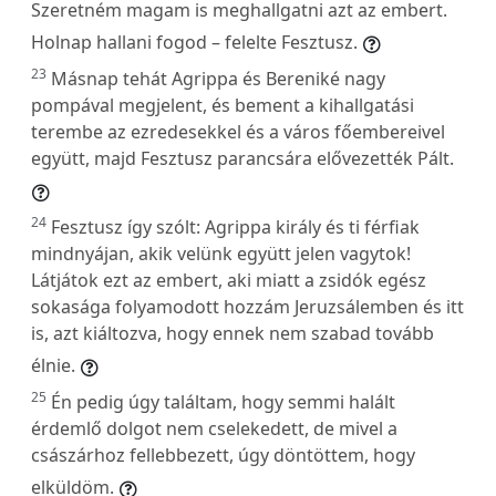
Szeretném magam is meghallgatni azt az embert.
Holnap hallani fogod – felelte Fesztusz.
23
Másnap tehát Agrippa és Bereniké nagy
pompával megjelent, és bement a kihallgatási
terembe az ezredesekkel és a város főembereivel
együtt, majd Fesztusz parancsára elővezették Pált.
24
Fesztusz így szólt: Agrippa király és ti férfiak
mindnyájan, akik velünk együtt jelen vagytok!
Látjátok ezt az embert, aki miatt a zsidók egész
sokasága folyamodott hozzám Jeruzsálemben és itt
is, azt kiáltozva, hogy ennek nem szabad tovább
élnie.
25
Én pedig úgy találtam, hogy semmi halált
érdemlő dolgot nem cselekedett, de mivel a
császárhoz fellebbezett, úgy döntöttem, hogy
elküldöm.