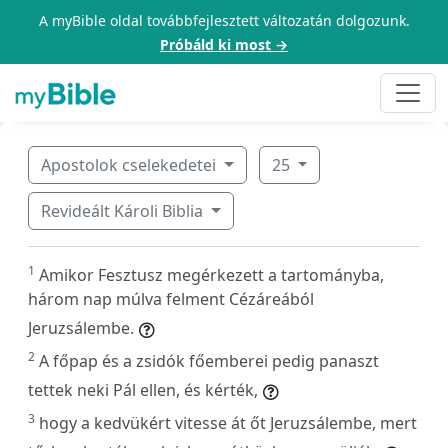
A myBible oldal továbbfejlesztett változatán dolgozunk.
Próbáld ki most →
Apostolok cselekedetei
25
Revideált Károli Biblia
1
Amikor Fesztusz megérkezett a tartományba,
három nap múlva felment Cézáreából
Jeruzsálembe.
2
A főpap és a zsidók főemberei pedig panaszt
tettek neki Pál ellen, és kérték,
3
hogy a kedvükért vitesse át őt Jeruzsálembe, mert