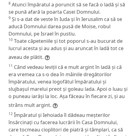
8
Atunci împăratul a poruncit să se facă o ladă și să
se pună afară la poarta Casei Domnului.
9
Și s-a dat de veste în Iuda și în Ierusalim ca să se
aducă Domnului darea pusă de Moise, robul
Domnului, pe Israel în pustiu.
10
Toate căpeteniile și tot poporul s-au bucurat de
lucrul acesta și au adus și au aruncat în ladă tot ce
aveau de plătit.
11
Când vedeau leviții că e mult argint în ladă și că
era vremea ca s-o dea în mâinile dregătorilor
împăratului, venea logofătul împăratului și
slujbașul marelui preot și goleau lada. Apoi o luau și
o puneau iarăși la loc. Așa făceau în fiecare zi, și au
strâns mult argint.
12
Împăratul și Iehoiada îl dădeau meșterilor
însărcinați cu facerea lucrării în Casa Domnului,
care tocmeau cioplitori de piatră și tâmplari, ca să