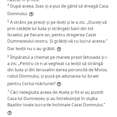
4
După aceea, Ioas și-a pus de gând să dreagă Casa
Domnului.
5
A strâns pe preoți și pe leviți și le-a zis: „Duceți-vă
prin cetățile lui Iuda și strângeți bani din tot
Israelul, pe fiecare an, pentru dregerea Casei
Dumnezeului vostru. Și grăbiți-vă cu lucrul acesta.”
Dar leviții nu s-au grăbit.
6
Împăratul a chemat pe marele preot Iehoiada și i-
a zis: „Pentru ce n-ai vegheat ca leviții să strângă
din Iuda și din Ierusalim darea poruncită de Moise,
robul Domnului, și pusă pe adunarea lui Israel
pentru Cortul mărturiei?
7
Căci nelegiuita aceea de Atalia și fiii ei au pustiit
Casa lui Dumnezeu și au întrebuințat în slujba
Baalilor toate lucrurile închinate Casei Domnului.”