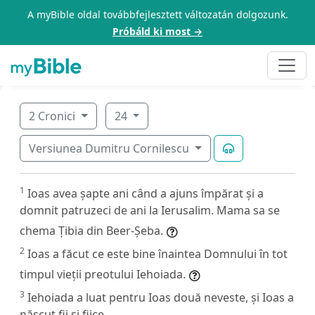
A myBible oldal továbbfejlesztett változatán dolgozunk.
Próbáld ki most →
2 Cronici
24
Versiunea Dumitru Cornilescu
1
Ioas avea șapte ani când a ajuns împărat și a
domnit patruzeci de ani la Ierusalim. Mama sa se
chema Țibia din Beer-Șeba.
2
Ioas a făcut ce este bine înaintea Domnului în tot
timpul vieții preotului Iehoiada.
3
Iehoiada a luat pentru Ioas două neveste, și Ioas a
născut fii și fiice.