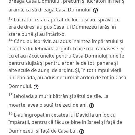
dreagă Casa Domnului, precum și lucrători în fier și
aramă, ca să dreagă Casa Domnului.
13
Lucrătorii s-au apucat de lucru și au isprăvit ce
era de dres; au pus Casa lui Dumnezeu iarăși în
stare bună și au întărit-o.
14
Când au isprăvit, au adus înaintea împăratului și
înaintea lui Iehoiada argintul care mai rămăsese. Și
cu el au făcut unelte pentru Casa Domnului, unelte
pentru slujbă și pentru arderile de tot, pahare și
alte scule de aur și de argint. Și, în tot timpul vieții
lui Iehoiada, au adus necurmat arderi de tot în Casa
Domnului.
15
Iehoiada a murit bătrân și sătul de zile. La
moarte, avea o sută treizeci de ani.
16
L-au îngropat în cetatea lui David la un loc cu
împărații, pentru că făcuse bine în Israel și față de
Dumnezeu, și față de Casa Lui.