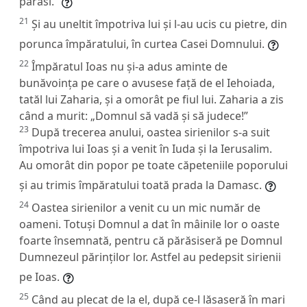
părăsi.”
21
Și au uneltit împotriva lui și l-au ucis cu pietre, din
porunca împăratului, în curtea Casei Domnului.
22
Împăratul Ioas nu și-a adus aminte de
bunăvoința pe care o avusese față de el Iehoiada,
tatăl lui Zaharia, și a omorât pe fiul lui. Zaharia a zis
când a murit: „Domnul să vadă și să judece!”
23
După trecerea anului, oastea sirienilor s-a suit
împotriva lui Ioas și a venit în Iuda și la Ierusalim.
Au omorât din popor pe toate căpeteniile poporului
și au trimis împăratului toată prada la Damasc.
24
Oastea sirienilor a venit cu un mic număr de
oameni. Totuși Domnul a dat în mâinile lor o oaste
foarte însemnată, pentru că părăsiseră pe Domnul
Dumnezeul părinților lor. Astfel au pedepsit sirienii
pe Ioas.
25
Când au plecat de la el, după ce-l lăsaseră în mari