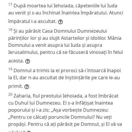
17
După moartea lui Iehoiada, căpeteniile lui Iuda
au venit și s-au închinat înaintea împăratului. Atunci
împăratul i-a ascultat.
18
Și au părăsit Casa Domnului Dumnezeului
părinților lor și au slujit Astarteilor și idolilor. Mânia
Domnului a venit asupra lui Iuda și asupra
Ierusalimului, pentru că se făcuseră vinovați în felul
acesta.
19
Domnul a trimis la ei proroci să-i întoarcă înapoi
la El, dar n-au ascultat de înștiințările pe care le-au
primit.
20
Zaharia, fiul preotului Iehoiada, a fost îmbrăcat
cu Duhul lui Dumnezeu. El s-a înfățișat înaintea
poporului și i-a zis: „Așa vorbește Dumnezeu:
„Pentru ce călcați poruncile Domnului? Nu veți
propăși. Pentru că ați părăsit pe Domnul, și El vă va