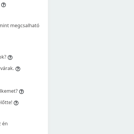
a mint megcsalható
ok?
rvárak.
elkemet?
lőtte!
z én