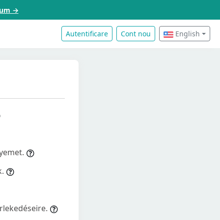
acum →
Autentificare
Cont nou
English
gyemet.
.
rlekedéseire.