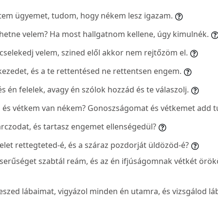
ztem ügyemet, tudom, hogy nékem lesz igazam.
relhetne velem? Ha most hallgatnom kellene, úgy kimulnék.
cselekedj velem, szined elől akkor nem rejtőzöm el.
kezedet, és a te rettentésed ne rettentsen engem.
és én felelek, avagy én szólok hozzád és te válaszolj.
és vétkem van nékem? Gonoszságomat és vétkemet add t
 arczodat, és tartasz engemet ellenségedül?
velet rettegteted-é, és a száraz pozdorját üldözöd-é?
eserűséget szabtál reám, és az én ifjúságomnak vétkét örök
szed lábaimat, vigyázol minden én utamra, és vizsgálod 