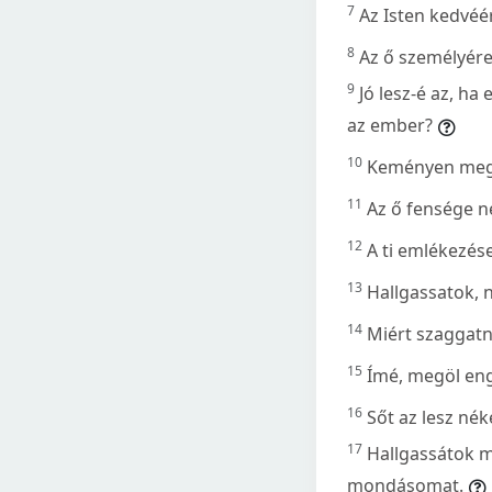
7
Az Isten kedvéé
8
Az ő személyére
9
Jó lesz-é az, h
az ember?
10
Keményen megbü
11
Az ő fensége ne
12
A ti emlékezés
13
Hallgassatok, n
14
Miért szaggat
15
Ímé, megöl en
16
Sőt az lesz né
17
Hallgassátok m
mondásomat.