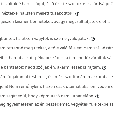
rt szóltok-é hamisságot, és ő érette szóltok-é csalárdságot?
 néztek-é, ha Isten mellett tusakodtok?
a egészen kiismer benneteket, avagy megcsalhatjátok-é őt, 
ntet, ha titkon vagytok is személyválogatók.
m rettent-é meg titeket, a tőle való félelem nem száll-é rát
eitek hamuba írott példabeszédek, a ti menedékváraitok sá
e bántsatok: hadd szóljak én, akármi essék is rajtam.
nám fogaimmal testemet, és miért szorítanám markomba l
gem! Nem reménylem; hiszen csak utaimat akarom védeni e
kem segítségül, hogy képmutató nem juthat elébe.
eg figyelmetesen az én beszédemet, vegyétek füleitekbe a