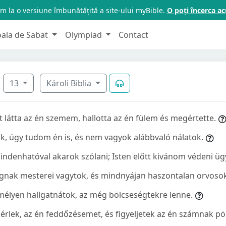
m la o versiune îmbunătățită a site-ului myBible.
O poți încerca 
oala de Sabat
Olympiad
Contact
13
Károli Biblia
 látta az én szemem, hallotta az én fülem és megértette.
tok, úgy tudom én is, és nem vagyok alábbvaló nálatok.
ndenhatóval akarok szólani; Isten előtt kivánom védeni ü
gnak mesterei vagytok, és mindnyájan haszontalan orvosok
mélyen hallgatnátok, az még bölcseségtekre lenne.
kérlek, az én feddőzésemet, és figyeljetek az én számnak pö