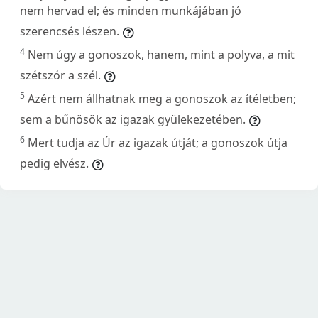
nem hervad el; és minden munkájában jó
szerencsés lészen.
4
Nem úgy a gonoszok, hanem, mint a polyva, a mit
szétszór a szél.
5
Azért nem állhatnak meg a gonoszok az ítéletben;
sem a bűnösök az igazak gyülekezetében.
6
Mert tudja az Úr az igazak útját; a gonoszok útja
pedig elvész.