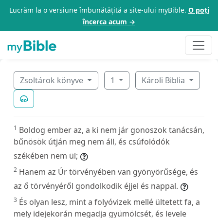
Lucrăm la o versiune îmbunătățită a site-ului myBible.
O poți
încerca acum →
Zsoltárok könyve
1
Károli Biblia
1
Boldog ember az, a ki nem jár gonoszok tanácsán,
bűnösök útján meg nem áll, és csúfolódók
székében nem ül;
2
Hanem az Úr törvényében van gyönyörűsége, és
az ő törvényéről gondolkodik éjjel és nappal.
3
És olyan lesz, mint a folyóvizek mellé ültetett fa, a
mely idejekorán megadja gyümölcsét, és levele