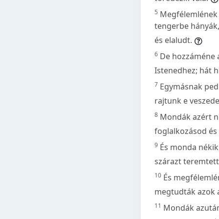
5
Megfélemlének az
tengerbe hányák,
és elaludt.
6
De hozzáméne a k
Istenedhez; hát h
7
Egymásnak pedig
rajtunk e veszede
8
Mondák azért né
foglalkozásod és 
9
És monda nékik: 
szárazt teremtett
10
És megfélemlén
megtudták azok az
11
Mondák azután 