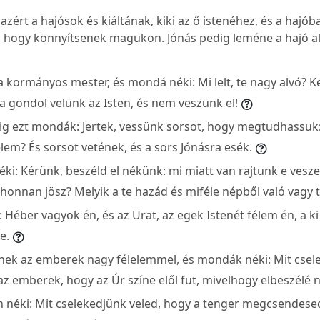
ért a hajósok és kiáltának, kiki az ő istenéhez, és a hajób
 hogy könnyítsenek magukon. Jónás pedig leméne a hajó alj
ormányos mester, és mondá néki: Mi lelt, te nagy alvó? Kelj 
a gondol velünk az Isten, és nem veszünk el!
 ezt mondák: Jertek, vessünk sorsot, hogy megtudhassuk:
lem? És sorsot vetének, és a sors Jónásra esék.
ki: Kérünk, beszéld el nékünk: mi miatt van rajtunk e vesz
honnan jösz? Melyik a te hazád és miféle népből való vagy 
Héber vagyok én, és az Urat, az egek Istenét félem én, a ki
e.
ek az emberek nagy félelemmel, és mondák néki: Mit csel
 emberek, hogy az Úr színe elől fut, mivelhogy elbeszélé n
néki: Mit cselekedjünk veled, hogy a tenger megcsendesed