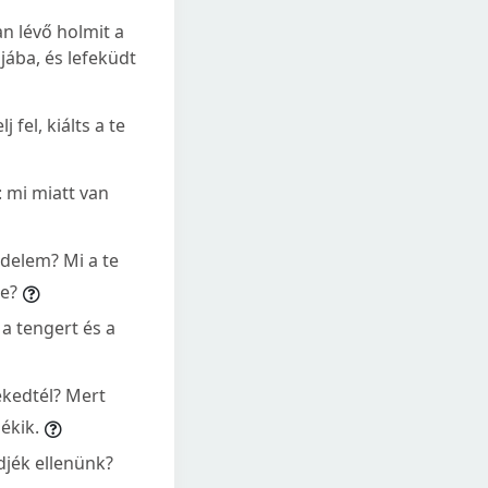
an lévő holmit a
ába, és lefeküdt
fel, kiálts a te
 mi miatt van
edelem? Mi a te
te?
 a tengert és a
ekedtél? Mert
ékik.
jék ellenünk?