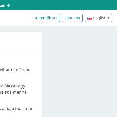
acum →
Autentificare
Cont nou
English
felhatolt elémbe!
talála ott egy
Tarsisba menne
és a hajó már-már