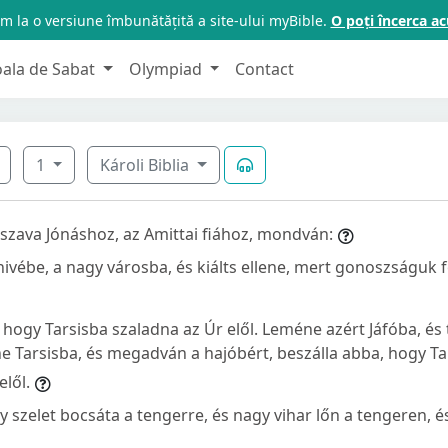
m la o versiune îmbunătățită a site-ului myBible.
O poți încerca 
oala de Sabat
Olympiad
Contact
1
Károli Biblia
 szava Jónáshoz, az Amittai fiához, mondván:
inivébe, a nagy városba, és kiálts ellene, mert gonoszságuk 
, hogy Tarsisba szaladna az Úr elől. Leméne azért Jáfóba, és 
ne Tarsisba, és megadván a hajóbért, beszálla abba, hogy 
elől.
y szelet bocsáta a tengerre, és nagy vihar lőn a tengeren, 