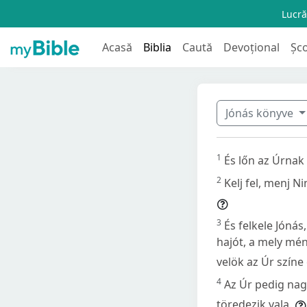
Lucră
Acasă
Biblia
Caută
Devoțional
Șc
Jónás könyve
1
És lőn az Úrnak
2
Kelj fel, menj N
3
És felkele Jónás
hajót, a mely mé
velök az Úr színe 
4
Az Úr pedig nag
töredezik vala.