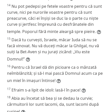
14
Nu pot pedepsi pe fetele voastre pentru că sunt
curve, nici pe nurorile voastre pentru că sunt
preacurve, căci ei înșiși se duc la o parte cu niște
curve și jertfesc împreună cu desfrânatele din
temple. Poporul fără minte aleargă spre pieire.
15
Dacă tu curvești, Israele, măcar Iuda să nu se
facă vinovat. Nu vă duceți măcar la Ghilgal, nu vă
suiți la Bet-Aven și nu jurați zicând: „Viu este
Domnul!”
16
Pentru că Israel dă din picioare ca o mânzată
neîmblânzită; și să-l mai pască Domnul acum ca pe
un miel în imașuri întinse!
17
Efraim s-a lipit de idoli: lasă-l în pace!
18
Abia au încetat să bea și se dedau la curvie;
cârmuitorii lor sunt lacomi, da, sunt lacomi după
rușine!