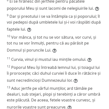
8
Ei se hrănesc din jertfele pentru păcatele
poporului Meu și sunt lacomi de nelegiuirile lui.
9
Dar și preotului i se va întâmpla ca și poporului; îl
voi pedepsi după umbletele lui și-i voi răsplăti după
faptele lui.
10
Vor mânca, și tot nu se vor sătura, vor curvi, și
tot nu se vor înmulți, pentru că au părăsit pe
Domnul și poruncile Lui.
11
Curvia, vinul și mustul iau mințile omului.
12
Poporul Meu își întreabă lemnul lui, și toiagul lui
îi prorocește; căci duhul curviei îi duce în rătăcire și
sunt necredincioși Dumnezeului lor.
13
Aduc jertfe pe vârful munților, ard tămâie pe
dealuri, sub stejari, plopi și terebinți a căror umbră
este plăcută. De aceea, fetele voastre curvesc, și
nurorile voastre sunt preacurve.