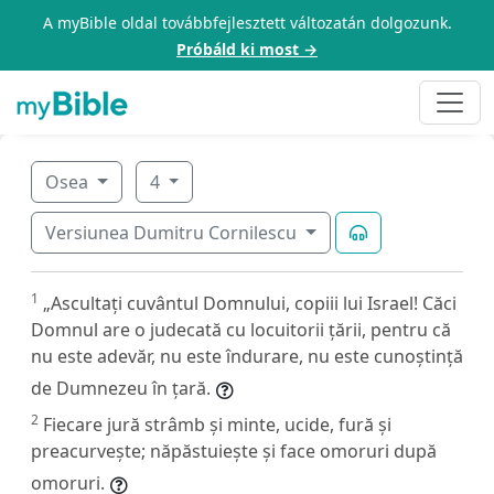
A myBible oldal továbbfejlesztett változatán dolgozunk.
Próbáld ki most →
Osea
4
Versiunea Dumitru Cornilescu
1
„Ascultați cuvântul Domnului, copiii lui Israel! Căci
Domnul are o judecată cu locuitorii țării, pentru că
nu este adevăr, nu este îndurare, nu este cunoștință
de Dumnezeu în țară.
2
Fiecare jură strâmb și minte, ucide, fură și
preacurvește; năpăstuiește și face omoruri după
omoruri.