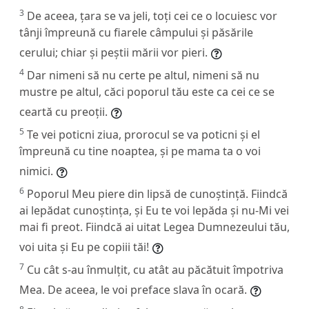
3
De aceea, țara se va jeli, toți cei ce o locuiesc vor
tânji împreună cu fiarele câmpului și păsările
cerului; chiar și peștii mării vor pieri.
4
Dar nimeni să nu certe pe altul, nimeni să nu
mustre pe altul, căci poporul tău este ca cei ce se
ceartă cu preoții.
5
Te vei poticni ziua, prorocul se va poticni și el
împreună cu tine noaptea, și pe mama ta o voi
nimici.
6
Poporul Meu piere din lipsă de cunoștință. Fiindcă
ai lepădat cunoștința, și Eu te voi lepăda și nu-Mi vei
mai fi preot. Fiindcă ai uitat Legea Dumnezeului tău,
voi uita și Eu pe copiii tăi!
7
Cu cât s-au înmulțit, cu atât au păcătuit împotriva
Mea. De aceea, le voi preface slava în ocară.