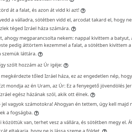
rd át a falat, és azon át vidd ki azt!
edd a válladra, sötétben vidd el, arcodat takard el, hogy ne 
eszlek téged Izráel háza számára.
t, ahogy megparancsolta nekem: nappal kivittem a batyut, a
este pedig áttörtem kezemmel a falat, a sötétben kivittem a 
 szemük láttára.
gy szólt hozzám az Úr igéje:
 megkérdezte tőled Izráel háza, ez az engedetlen nép, hogy 
zt mondja az én Uram, az Úr: Ez a fenyegető jövendölés Je
zráel egész házának szól, akik ott élnek.
 jel vagyok számotokra! Ahogyan én tettem, úgy kell majd n
ek a fogságba.
i közöttük van, terhet vesz a vállára, és sötétben megy el. Át
rcát eltakarja, hogy ne is lássa szeme a földet.