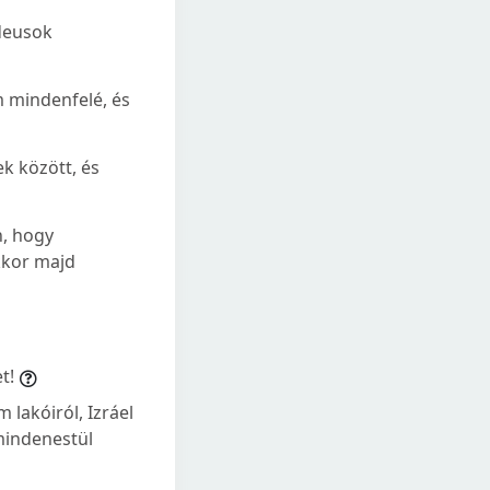
ldeusok
m mindenfelé, és
k között, és
n, hogy
kkor majd
t!
 lakóiról, Izráel
mindenestül