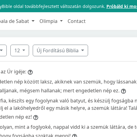
Bible oldal továbbfejlesztett változatán dolgozunk.
Próbáld ki mo
oala de Sabat
Olimpia
Contact
12
Új Fordítású Biblia
 az Úr igéje:
etlen nép között laksz, akiknek van szemük, hogy lássana
halljanak, mégsem hallanak; mert engedetlen nép ez.
fia, készíts egy fogolynak való batyut, és készülj fogságba
lj el a lakóhelyedről egy másik helyre, a szemük láttára! Tal
detlen nép ez!
olyan, mint a foglyoké, nappal vidd ki a szemük láttára, de t
ahogy fogságba szoktak menni!