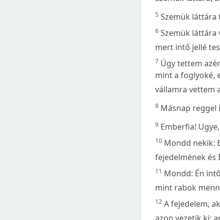
5
Szemük láttára tö
6
Szemük láttára v
mert intő jellé t
7
Úgy tettem azér
mint a foglyoké, 
vállamra vettem a
8
Másnap reggel í
9
Emberfia! Ugye,
10
Mondd nekik: E
fejedelmének és I
11
Mondd: Én intő
mint rabok menn
12
A fejedelem, ak
azon vezetik ki; a