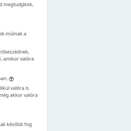
jd megtudjátok,
nek-múlnak a
szóbeszédnek,
ő, amikor valóra
ban.
lkül valóra is
t még akkor valóra
csak később fog