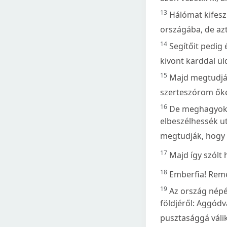
13
Hálómat kifesz
országába, de azt
14
Segítőit pedig 
kivont karddal ü
15
Majd megtudják
szerteszórom őke
16
De meghagyok 
elbeszélhessék u
megtudják, hogy 
17
Majd így szólt 
18
Emberfia! Reme
19
Az ország népéh
földjéről: Aggódv
pusztasággá válik