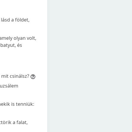
lásd a földet,
mely olyan volt,
batyut, és
mit csinálsz?
ruzsálem
ekik is tenniük:
törik a falat,