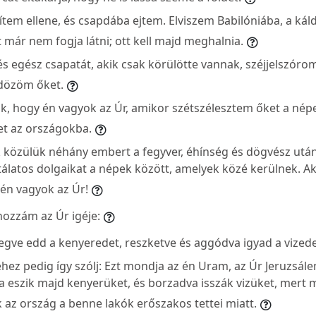
ítem ellene, és csapdába ejtem. Elviszem Babilóniába, a ká
 már nem fogja látni; ott kell majd meghalnia.
és egész csapatát, akik csak körülötte vannak, széjjelszóro
ldözöm őket.
, hogy én vagyok az Úr, amikor szétszélesztem őket a népe
t az országokba.
közülük néhány embert a fegyver, éhínség és dögvész utá
tálatos dolgaikat a népek között, amelyek közé kerülnek. A
én vagyok az Úr!
hozzám az Úr igéje:
gve edd a kenyeredet, reszketve és aggódva igyad a vizede
ez pedig így szólj: Ezt mondja az én Uram, az Úr Jeruzsálem
a eszik majd kenyerüket, és borzadva isszák vizüket, mert 
 az ország a benne lakók erőszakos tettei miatt.