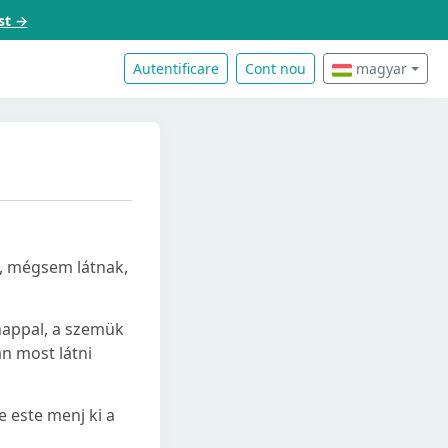
st →
Autentificare
Cont nou
magyar
k, mégsem látnak,
 nappal, a szemük
án most látni
e este menj ki a