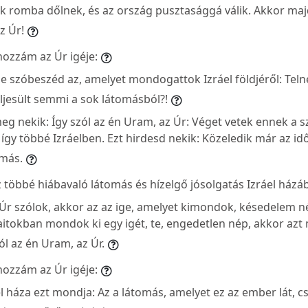
ok romba dőlnek, és az ország pusztasággá válik. Akkor ma
z Úr!
hozzám az Úr igéje:
le szóbeszéd az, amelyet mondogattok Izráel földjéről: Tel
ljesült semmi a sok látomásból?!
g nekik: Így szól az én Uram, az Úr: Véget vetek ennek a 
gy többé Izráelben. Ezt hirdesd nekik: Közeledik már az id
omás.
 többé hiábavaló látomás és hízelgő jósolgatás Izráel házá
Úr szólok, akkor az az ige, amelyet kimondok, késedelem né
pjaitokban mondok ki egy igét, te, engedetlen nép, akkor az
zól az én Uram, az Úr.
hozzám az Úr igéje:
el háza ezt mondja: Az a látomás, amelyet ez az ember lát, 