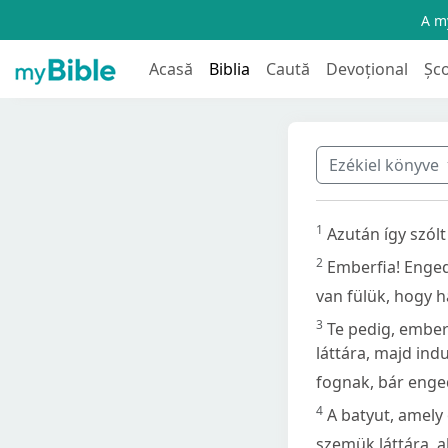
A my
Acasă
Biblia
Caută
Devoțional
Șc
Ezékiel könyve
1
Azután így szólt
2
Emberfia! Enged
van fülük, hogy 
3
Te pedig, ember
láttára, majd indu
fognak, bár enge
4
A batyut, amely 
szemük láttára, 