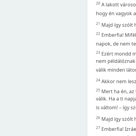
20
A lakott város
hogy én vagyok a
21
Majd így szólt 
22
Emberfia! Mifé
napok, de nem te
23
Ezért mondd me
nem példálóznak í
válik minden lát
24
Akkor nem lesz
25
Mert ha én, az 
válik. Ha a ti na
is váltom! – így s
26
Majd így szólt 
27
Emberfia! Izrá