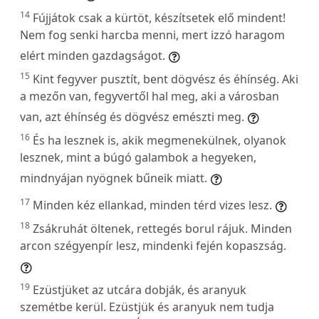
14
Fújjátok csak a kürtöt, készítsetek elő mindent!
Nem fog senki harcba menni, mert izzó haragom
elért minden gazdagságot.
15
Kint fegyver pusztít, bent dögvész és éhínség. Aki
a mezőn van, fegyvertől hal meg, aki a városban
van, azt éhínség és dögvész emészti meg.
16
És ha lesznek is, akik megmenekülnek, olyanok
lesznek, mint a búgó galambok a hegyeken,
mindnyájan nyögnek bűneik miatt.
17
Minden kéz ellankad, minden térd vizes lesz.
18
Zsákruhát öltenek, rettegés borul rájuk. Minden
arcon szégyenpír lesz, mindenki fején kopaszság.
19
Ezüstjüket az utcára dobják, és aranyuk
szemétbe kerül. Ezüstjük és aranyuk nem tudja