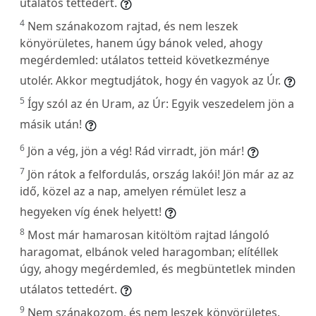
utálatos tettedért.
4
Nem szánakozom rajtad, és nem leszek
könyörületes, hanem úgy bánok veled, ahogy
megérdemled: utálatos tetteid következménye
utolér. Akkor megtudjátok, hogy én vagyok az Úr.
5
Így szól az én Uram, az Úr: Egyik veszedelem jön a
másik után!
6
Jön a vég, jön a vég! Rád virradt, jön már!
7
Jön rátok a felfordulás, ország lakói! Jön már az az
idő, közel az a nap, amelyen rémület lesz a
hegyeken víg ének helyett!
8
Most már hamarosan kitöltöm rajtad lángoló
haragomat, elbánok veled haragomban; elítéllek
úgy, ahogy megérdemled, és megbüntetlek minden
utálatos tettedért.
9
Nem szánakozom, és nem leszek könyörületes.