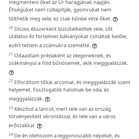
megmenteni őket az Úr haragjának napján.
Éhségüket nem csillapítják, gyomrukat nem
tölthetik meg vele; ez csak bűnbe vitte őket.
20
Díszes ékszerként büszkélkedtek vele, sőt
utálatos és förtelmes bálványokat csináltak belőle;
ezért tettem a számukra szemétté.
21
Odaadtam prédaként az idegeneknek, és
zsákmányul a föld bűnöseinek, akik meggyalázzák.
22
Elfordítom tőlük arcomat, és meggyalázzák szent
helyemet. Fosztogatók hatolnak be oda, és
meggyalázzák.
23
Készítsd a láncot, mert tele van az ország
törvényesített vérontással, és tele van a város
erőszakkal.
24
De én idehozom a leggonoszabb népeket, és