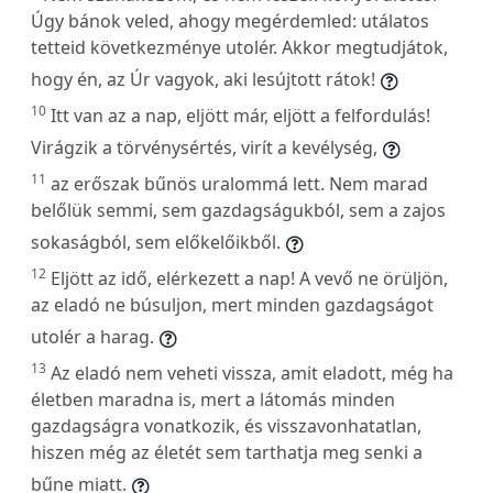
Úgy bánok veled, ahogy megérdemled: utálatos
tetteid következménye utolér. Akkor megtudjátok,
hogy én, az Úr vagyok, aki lesújtott rátok!
10
Itt van az a nap, eljött már, eljött a felfordulás!
Virágzik a törvénysértés, virít a kevélység,
11
az erőszak bűnös uralommá lett. Nem marad
belőlük semmi, sem gazdagságukból, sem a zajos
sokaságból, sem előkelőikből.
12
Eljött az idő, elérkezett a nap! A vevő ne örüljön,
az eladó ne búsuljon, mert minden gazdagságot
utolér a harag.
13
Az eladó nem veheti vissza, amit eladott, még ha
életben maradna is, mert a látomás minden
gazdagságra vonatkozik, és visszavonhatatlan,
hiszen még az életét sem tarthatja meg senki a
bűne miatt.