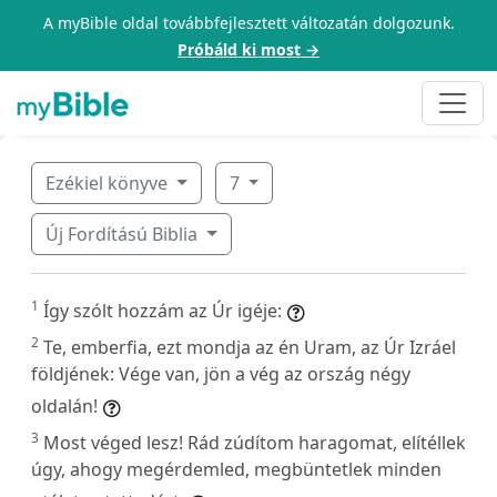
A myBible oldal továbbfejlesztett változatán dolgozunk.
Próbáld ki most →
Ezékiel könyve
7
Új Fordítású Biblia
1
Így szólt hozzám az Úr igéje:
2
Te, emberfia, ezt mondja az én Uram, az Úr Izráel
földjének: Vége van, jön a vég az ország négy
oldalán!
3
Most véged lesz! Rád zúdítom haragomat, elítéllek
úgy, ahogy megérdemled, megbüntetlek minden