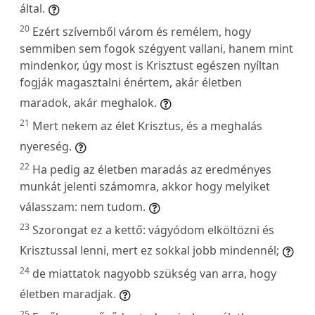
által.
20
Ezért szívemből várom és remélem, hogy
semmiben sem fogok szégyent vallani, hanem mint
mindenkor, úgy most is Krisztust egészen nyíltan
fogják magasztalni énértem, akár életben
maradok, akár meghalok.
21
Mert nekem az élet Krisztus, és a meghalás
nyereség.
22
Ha pedig az életben maradás az eredményes
munkát jelenti számomra, akkor hogy melyiket
válasszam: nem tudom.
23
Szorongat ez a kettő: vágyódom elköltözni és
Krisztussal lenni, mert ez sokkal jobb mindennél;
24
de miattatok nagyobb szükség van arra, hogy
életben maradjak.
25