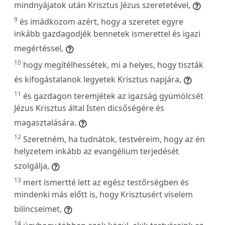
mindnyájatok után Krisztus Jézus szeretetével,
9
és imádkozom azért, hogy a szeretet egyre
inkább gazdagodjék bennetek ismerettel és igazi
megértéssel,
10
hogy megítélhessétek, mi a helyes, hogy tiszták
és kifogástalanok legyetek Krisztus napjára,
11
és gazdagon teremjétek az igazság gyümölcsét
Jézus Krisztus által Isten dicsőségére és
magasztalására.
12
Szeretném, ha tudnátok, testvéreim, hogy az én
helyzetem inkább az evangélium terjedését
szolgálja,
13
mert ismertté lett az egész testőrségben és
mindenki más előtt is, hogy Krisztusért viselem
bilincseimet,
14