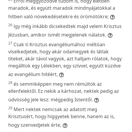
Erről meggyőződve tudom is, hogy életben
maradok, és együtt maradok mindnyájatokkal a
hitben való növekedésetekre és örömötökre;
26
így még inkább dicsekedtek majd velem Krisztus
Jézusban, amikor ismét megjelenek nálatok.
27
Csak ti Krisztus evangéliumához méltóan
viselkedjetek, hogy akár odamegyek és látlak
titeket, akár távol vagyok, azt halljam rólatok, hogy
megálltok egy Lélekben, egy szívvel, együtt küzdve
az evangélium hitéért,
28
és semmiképpen meg nem rémültök az
ellenfelektől. Ez nekik a kárhozat, nektek pedig az
üdvösség jele lesz: mégpedig Istentől.
29
Mert nektek nemcsak az adatott meg
Krisztusért, hogy higgyetek benne, hanem az is,
hogy szenvedjetek érte,