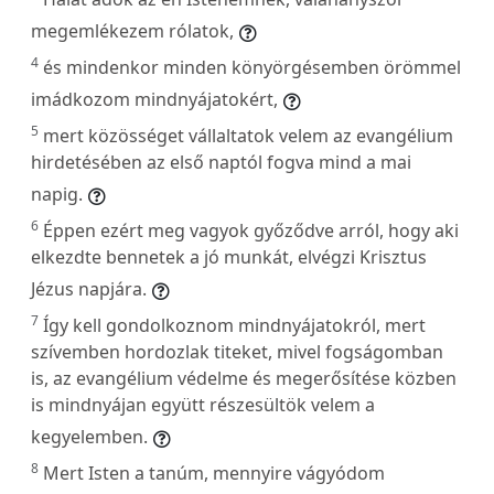
megemlékezem rólatok,
4
és mindenkor minden könyörgésemben örömmel
imádkozom mindnyájatokért,
5
mert közösséget vállaltatok velem az evangélium
hirdetésében az első naptól fogva mind a mai
napig.
6
Éppen ezért meg vagyok győződve arról, hogy aki
elkezdte bennetek a jó munkát, elvégzi Krisztus
Jézus napjára.
7
Így kell gondolkoznom mindnyájatokról, mert
szívemben hordozlak titeket, mivel fogságomban
is, az evangélium védelme és megerősítése közben
is mindnyájan együtt részesültök velem a
kegyelemben.
8
Mert Isten a tanúm, mennyire vágyódom