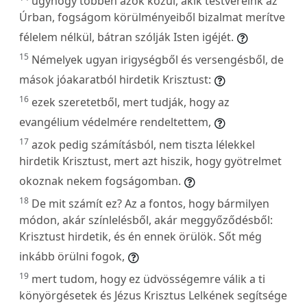
úgyhogy többen azok közül, akik testvéreink az
Úrban, fogságom körülményeiből bizalmat merítve
félelem nélkül, bátran szólják Isten igéjét.
15
Némelyek ugyan irigységből és versengésből, de
mások jóakaratból hirdetik Krisztust:
16
ezek szeretetből, mert tudják, hogy az
evangélium védelmére rendeltettem,
17
azok pedig számításból, nem tiszta lélekkel
hirdetik Krisztust, mert azt hiszik, hogy gyötrelmet
okoznak nekem fogságomban.
18
De mit számít ez? Az a fontos, hogy bármilyen
módon, akár színlelésből, akár meggyőződésből:
Krisztust hirdetik, és én ennek örülök. Sőt még
inkább örülni fogok,
19
mert tudom, hogy ez üdvösségemre válik a ti
könyörgésetek és Jézus Krisztus Lelkének segítsége