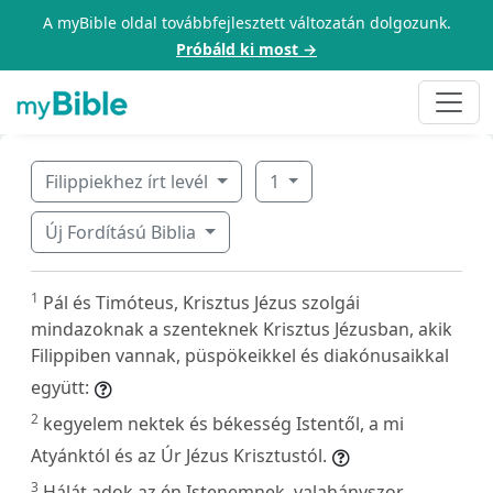
A myBible oldal továbbfejlesztett változatán dolgozunk.
Próbáld ki most →
Filippiekhez írt levél
1
Új Fordítású Biblia
1
Pál és Timóteus, Krisztus Jézus szolgái
mindazoknak a szenteknek Krisztus Jézusban, akik
Filippiben vannak, püspökeikkel és diakónusaikkal
együtt:
2
kegyelem nektek és békesség Istentől, a mi
Atyánktól és az Úr Jézus Krisztustól.
3
Hálát adok az én Istenemnek, valahányszor