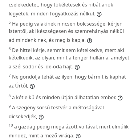
cselekedetet, hogy tökéletesek és hibátlanok
legyetek, minden fogyatkozás nélkül.
5
Ha pedig valakinek nincsen bölcsessége, kérjen
Istentől, aki készségesen és szemrehányás nélkül
ad mindenkinek, és meg is kapja.
6
De hittel kérje, semmit sem kételkedve, mert aki
kételkedik, az olyan, mint a tenger hulláma, amelyet
a szél sodor és ide-oda hajt.
7
Ne gondolja tehát az ilyen, hogy bármit is kaphat
az Úrtól,
8
a kétlelkű és minden útján állhatatlan ember.
9
A szegény sorsú testvér a méltóságával
dicsekedjék,
10
a gazdag pedig megalázott voltával, mert elmúlik
mindez, mint a mező virága.