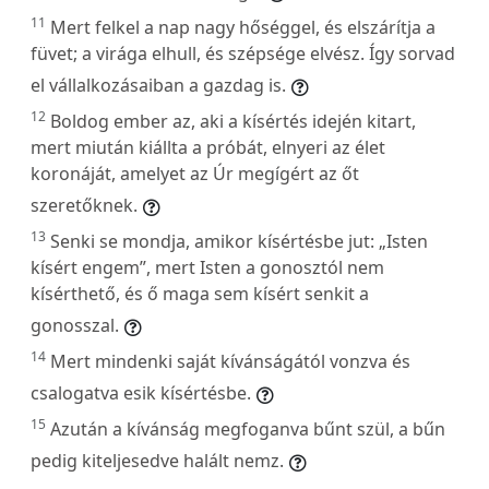
11
Mert felkel a nap nagy hőséggel, és elszárítja a
füvet; a virága elhull, és szépsége elvész. Így sorvad
el vállalkozásaiban a gazdag is.
12
Boldog ember az, aki a kísértés idején kitart,
mert miután kiállta a próbát, elnyeri az élet
koronáját, amelyet az Úr megígért az őt
szeretőknek.
13
Senki se mondja, amikor kísértésbe jut: „Isten
kísért engem”, mert Isten a gonosztól nem
kísérthető, és ő maga sem kísért senkit a
gonosszal.
14
Mert mindenki saját kívánságától vonzva és
csalogatva esik kísértésbe.
15
Azután a kívánság megfoganva bűnt szül, a bűn
pedig kiteljesedve halált nemz.