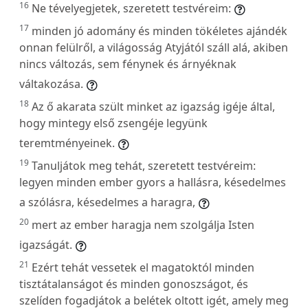
16
Ne tévelyegjetek, szeretett testvéreim:
17
minden jó adomány és minden tökéletes ajándék
onnan felülről, a világosság Atyjától száll alá, akiben
nincs változás, sem fénynek és árnyéknak
váltakozása.
18
Az ő akarata szült minket az igazság igéje által,
hogy mintegy első zsengéje legyünk
teremtményeinek.
19
Tanuljátok meg tehát, szeretett testvéreim:
legyen minden ember gyors a hallásra, késedelmes
a szólásra, késedelmes a haragra,
20
mert az ember haragja nem szolgálja Isten
igazságát.
21
Ezért tehát vessetek el magatoktól minden
tisztátalanságot és minden gonoszságot, és
szelíden fogadjátok a belétek oltott igét, amely meg