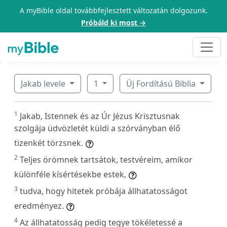
A myBible oldal továbbfejlesztett változatán dolgozunk.
Próbáld ki most →
Jakab levele
1
Új Fordítású Biblia
1
Jakab, Istennek és az Úr Jézus Krisztusnak
szolgája üdvözletét küldi a szórványban élő
tizenkét törzsnek.
2
Teljes örömnek tartsátok, testvéreim, amikor
különféle kísértésekbe estek,
3
tudva, hogy hitetek próbája állhatatosságot
eredményez.
4
Az állhatatosság pedig tegye tökéletessé a