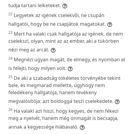
tudja tartani lelketeket.
22
Legyetek az igének cselekvői, ne csupán
hallgatói, hogy be ne csapjátok magatokat.
23
Mert ha valaki csak hallgatója az igének, de nem
cselekszi, olyan, mint az az ember, aki a tükörben
nézi meg az arcát.
24
Megnézi ugyan magát, de elmegy, és nyomban el
is felejti, hogy milyen volt.
25
De aki a szabadság tökéletes törvényébe tekint
bele, és megmarad mellette, úgyhogy nem
feledékeny hallgatója, hanem tevékeny
megvalósítója: azt boldoggá teszi cselekedete.
26
Ha valaki azt hiszi, hogy kegyes, de nem fékezi
meg a nyelvét, hanem még önmagát is becsapja,
annak a kegyessége hiábavaló.