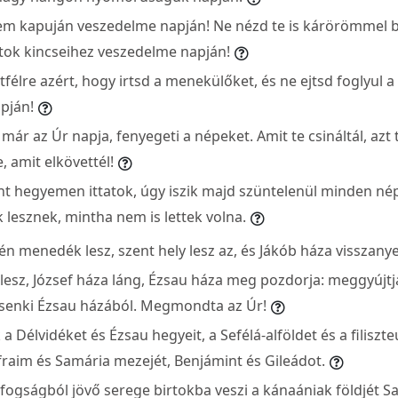
em kapuján veszedelme napján! Ne nézd te is kárörömmel 
atok kincseihez veszedelme napján!
útfélre azért, hogy irtsd a menekülőket, és ne ejtsd foglyu
pján!
már az Úr napja, fenyegeti a népeket. Amit te csináltál, azt t
e, amit elkövettél!
nt hegyemen ittatok, úgy iszik majd szüntelenül minden nép
lesznek, mintha nem is lettek volna.
n menedék lesz, szent hely lesz az, és Jákób háza visszanyer
lesz, József háza láng, Ézsau háza meg pozdorja: meggyújtjá
enki Ézsau házából. Megmondta az Úr!
 a Délvidéket és Ézsau hegyeit, a Sefélá-alföldet és a filiszte
fraim és Samária mezejét, Benjámint és Gileádot.
a fogságból jövő serege birtokba veszi a kánaániak földjét Sa