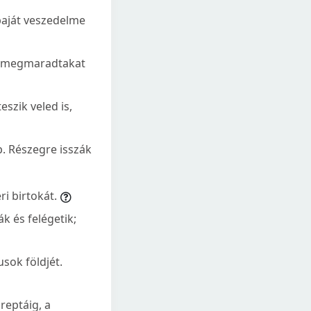
baját veszedelme
l a megmaradtakat
eszik veled is,
. Részegre isszák
i birtokát.
k és felégetik;
usok földjét.
reptáig, a