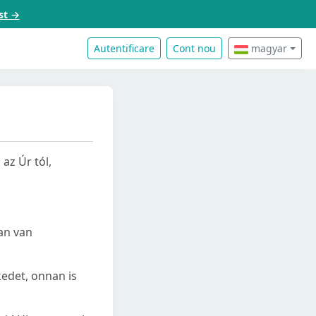
st →
Autentificare
Cont nou
magyar
az Úr tól,
an van
kedet, onnan is