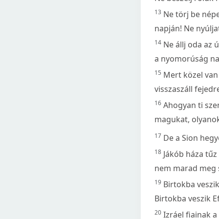
13
Ne törj be nép
napján! Ne nyúlj
14
Ne állj oda az 
a nyomorúság na
15
Mert közel van 
visszaszáll fejedr
16
Ahogyan ti sze
magukat, olyanok 
17
De a Sion hegyé
18
Jákób háza tűz 
nem marad meg s
19
Birtokba veszik
Birtokba veszik E
20
Izráel fiainak 