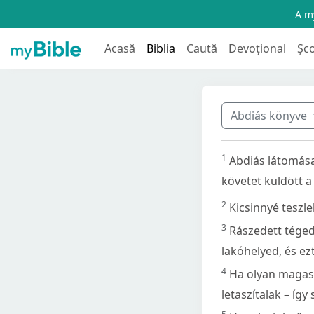
A my
Acasă
Biblia
Caută
Devoțional
Șc
Abdiás könyve
1
Abdiás látomása
követet küldött a
2
Kicsinnyé teszl
3
Rászedett téged
lakóhelyed, és ez
4
Ha olyan magasra
letaszítalak – így 