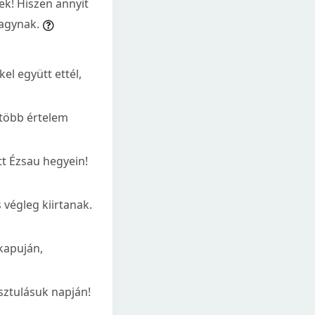
ek! Hiszen annyit
hagynak.
el együtt ettél,
 több értelem
tt Ézsau hegyein!
 végleg kiirtanak.
 kapuján,
sztulásuk napján!