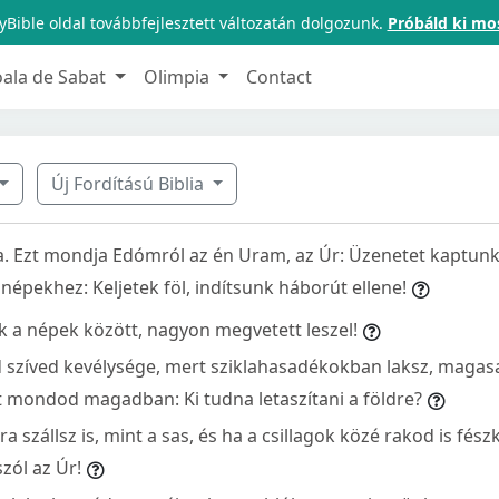
Bible oldal továbbfejlesztett változatán dolgozunk.
Próbáld ki mo
oala de Sabat
Olimpia
Contact
Új Fordítású Biblia
. Ezt mondja Edómról az én Uram, az Úr: Üzenetet kaptunk 
 népekhez: Keljetek föl, indítsunk háborút ellene!
ek a népek között, nagyon megvetett leszel!
 szíved kevélysége, mert sziklahasadékokban laksz, magas
t mondod magadban: Ki tudna letaszítani a földre?
 szállsz is, mint a sas, és ha a csillagok közé rakod is fész
szól az Úr!