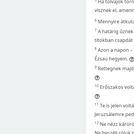
5
Ha tolvajok tör
visznek el, amenn
6
Mennyire átkutat
7
A határig űznek 
titokban csapdát 
8
Azon a napon – 
Ézsau hegyein.
9
Rettegnek majd 
10
Erőszakos voltá
11
Te is jelen vol
Jeruzsálemre pedi
12
Ne nézz kárörö
Ne beszélj rólu