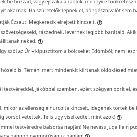
nek be hozzád, vagy éjszaka a rablók, mennyire tönkreteszn
yit akarnak! Ha szüretelők lepnek el, böngésznivalót sem 
ják Ézsaut! Megkeresik elrejtett kincseit.
szövetségeseid, rászednek, levernek legjobb barátaid. Akikk
állítanak neked.
így szól az Úr – kipusztítom a bölcseket Edómból; nem lesz
hőseid is, Témán, mert mindenkit kiirtanak öldöklésed mia
l testvéreddel, Jákóbbal szemben, ezért szégyen borít el, és
tál, mikor az ellenség elhurcolta kincseit, idegenek törtek be
g sorsot vetettek. Te is úgy viselkedtél, mint azok!
mmel testvéredre balsorsa napján! Ne nevess Júda fiain pu
k nagy hangon nyomorúságuk napján!