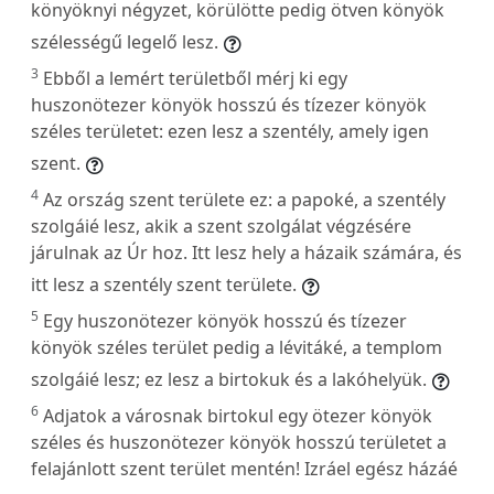
könyöknyi négyzet, körülötte pedig ötven könyök
szélességű legelő lesz.
3
Ebből a lemért területből mérj ki egy
huszonötezer könyök hosszú és tízezer könyök
széles területet: ezen lesz a szentély, amely igen
szent.
4
Az ország szent területe ez: a papoké, a szentély
szolgáié lesz, akik a szent szolgálat végzésére
járulnak az Úr hoz. Itt lesz hely a házaik számára, és
itt lesz a szentély szent területe.
5
Egy huszonötezer könyök hosszú és tízezer
könyök széles terület pedig a lévitáké, a templom
szolgáié lesz; ez lesz a birtokuk és a lakóhelyük.
6
Adjatok a városnak birtokul egy ötezer könyök
széles és huszonötezer könyök hosszú területet a
felajánlott szent terület mentén! Izráel egész házáé