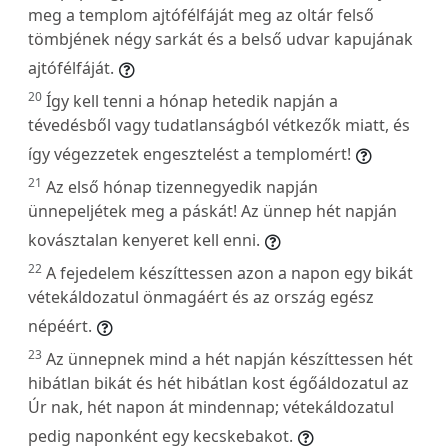
meg a templom ajtófélfáját meg az oltár felső
tömbjének négy sarkát és a belső udvar kapujának
ajtófélfáját.
20
Így kell tenni a hónap hetedik napján a
tévedésből vagy tudatlanságból vétkezők miatt, és
így végezzetek engesztelést a templomért!
21
Az első hónap tizennegyedik napján
ünnepeljétek meg a páskát! Az ünnep hét napján
kovásztalan kenyeret kell enni.
22
A fejedelem készíttessen azon a napon egy bikát
vétekáldozatul önmagáért és az ország egész
népéért.
23
Az ünnepnek mind a hét napján készíttessen hét
hibátlan bikát és hét hibátlan kost égőáldozatul az
Úr nak, hét napon át mindennap; vétekáldozatul
pedig naponként egy kecskebakot.