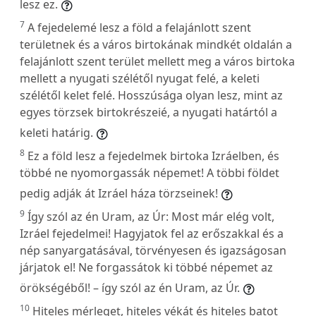
lesz ez.
7
A fejedelemé lesz a föld a felajánlott szent
területnek és a város birtokának mindkét oldalán a
felajánlott szent terület mellett meg a város birtoka
mellett a nyugati szélétől nyugat felé, a keleti
szélétől kelet felé. Hosszúsága olyan lesz, mint az
egyes törzsek birtokrészeié, a nyugati határtól a
keleti határig.
8
Ez a föld lesz a fejedelmek birtoka Izráelben, és
többé ne nyomorgassák népemet! A többi földet
pedig adják át Izráel háza törzseinek!
9
Így szól az én Uram, az Úr: Most már elég volt,
Izráel fejedelmei! Hagyjatok fel az erőszakkal és a
nép sanyargatásával, törvényesen és igazságosan
járjatok el! Ne forgassátok ki többé népemet az
örökségéből! – így szól az én Uram, az Úr.
10
Hiteles mérleget, hiteles vékát és hiteles batot