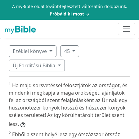
A myBible oldal továbbfejlesztett változatán dolgozunk.
Próbáld ki most →
Ezékiel könyve
45
Új Fordítású Biblia
1
Ha majd sorsvetéssel felosztjátok az országot, és
mindenki megkapja a maga örökségét, ajánljatok
fel az országból szent felajánlásként az Úr nak egy
huszonötezer könyök hosszú és húszezer könyök
széles területet! Az így körülhatárolt terület szent
lesz.
2
Ebből a szent helyé lesz egy ötszázszor ötszáz