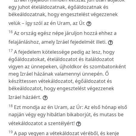
egy juhot ételáldozatnak, égőáldozatnak és
békeáldozatnak, hogy engesztelést végezzenek
velük – így szól az én Uram, az Úr.
16
Az ország egész népe járuljon hozzá ehhez a
felajánláshoz, amely Izráel fejedelmét illeti.
17
A fejedelem kötelessége pedig az lesz, hogy
égőáldozatokat, ételáldozatot és italáldozatot
vigyen az ünnepeken, újholdkor és szombatonként
meg Izráel házának valamennyi ünnepén. Ő
készíttessen vétekáldozatot, égőáldozatot és
békeáldozatot, hogy engesztelést végezzenek
Izráel házáért.
18
Ezt mondja az én Uram, az Úr: Az első hónap első
napján végy egy hibátlan bikaborjút, és mutass be
vétekáldozatot a szentélyért!
19
A pap vegyen a vétekáldozat véréből, és kenje