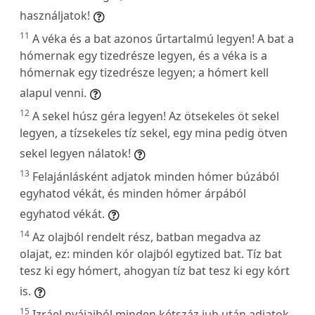
használjatok!
11
A véka és a bat azonos űrtartalmú legyen! A bat a
hómernak egy tizedrésze legyen, és a véka is a
hómernak egy tizedrésze legyen; a hómert kell
alapul venni.
12
A sekel húsz géra legyen! Az ötsekeles öt sekel
legyen, a tízsekeles tíz sekel, egy mina pedig ötven
sekel legyen nálatok!
13
Felajánlásként adjatok minden hómer búzából
egyhatod vékát, és minden hómer árpából
egyhatod vékát.
14
Az olajból rendelt rész, batban megadva az
olajat, ez: minden kór olajból egytized bat. Tíz bat
tesz ki egy hómert, ahogyan tíz bat tesz ki egy kórt
is.
15
Izráel nyájaiból minden kétszáz juh után adjatok