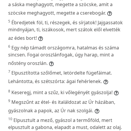
a sáska meghagyott, megette a szöcske, amit a
szöcske meghagyott, megette a cserebogár.
5
Ébredjetek föl, ti, részegek, és sírjatok! Jajgassatok
mindnyájan, ti, iszákosok, mert szátok elől elvették
az édes bort!
6
Egy nép támadt országomra, hatalmas és száma
sincsen. Fogai oroszlánfogak, úgy harap, mint a
nőstény oroszlán.
7
Elpusztította szőlőmet, letördelte fügefáimat.
Lehántotta, és szétszórta: ágai fehérlenek.
8
Keseregj, mint a szűz, ki vőlegényét gyászolja!
9
Megszűnt az étel- és italáldozat az Úr házában,
gyászolnak a papok, az Úr nak szolgái.
10
Elpusztult a mező, gyászol a termőföld, mert
elpusztult a gabona, elapadt a must, odalett az olaj.