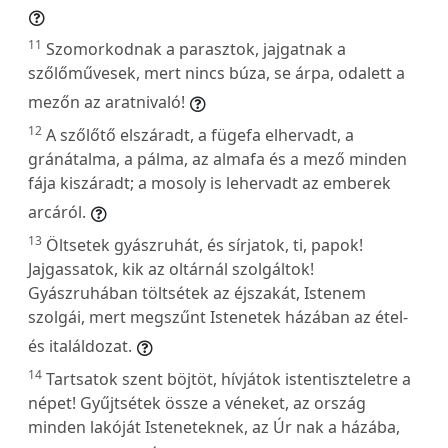
11
Szomorkodnak a parasztok, jajgatnak a
szőlőművesek, mert nincs búza, se árpa, odalett a
mezőn az aratnivaló!
12
A szőlőtő elszáradt, a fügefa elhervadt, a
gránátalma, a pálma, az almafa és a mező minden
fája kiszáradt; a mosoly is lehervadt az emberek
arcáról.
13
Öltsetek gyászruhát, és sírjatok, ti, papok!
Jajgassatok, kik az oltárnál szolgáltok!
Gyászruhában töltsétek az éjszakát, Istenem
szolgái, mert megszűnt Istenetek házában az étel-
és italáldozat.
14
Tartsatok szent böjtöt, hívjátok istentiszteletre a
népet! Gyűjtsétek össze a véneket, az ország
minden lakóját Isteneteknek, az Úr nak a házába,