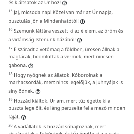
és kiáltsatok az Úr hoz!
15
Jaj, micsoda nap! Közel van már az Úr napja,
pusztulás jön a Mindenhatótól!
16
Szemünk láttára veszett ki az élelem, az öröm és
a vidámság Istenünk házából!
17
Elszáradt a vetőmag a földben, üresen állnak a
magtárak, beomlottak a vermek, mert nincsen
gabona.
18
Hogy nyögnek az állatok! Kóborolnak a
marhacsordák, mert nincs legelőjük, a juhnyájak is
sínylődnek.
19
Hozzád kiáltok, Ur am, mert tűz égette ki a
puszta legelőit, és láng perzselte fel a mező minden
fáját.
20
A vadállatok is hozzád sóhajtoznak, mert
kiszáradtak a folyóvizek, és tűz égette ki a puszta