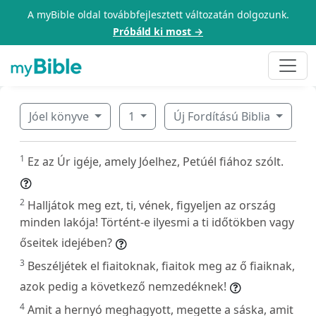
A myBible oldal továbbfejlesztett változatán dolgozunk.
Próbáld ki most →
Jóel könyve
1
Új Fordítású Biblia
1
Ez az Úr igéje, amely Jóelhez, Petúél fiához szólt.
2
Halljátok meg ezt, ti, vének, figyeljen az ország
minden lakója! Történt-e ilyesmi a ti időtökben vagy
őseitek idejében?
3
Beszéljétek el fiaitoknak, fiaitok meg az ő fiaiknak,
azok pedig a következő nemzedéknek!
4
Amit a hernyó meghagyott, megette a sáska, amit