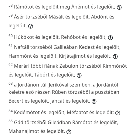
58
Rámótot és legelőit meg Ánémot és legelőit;
59
Ásér törzséből Másált és legelőit, Abdónt és
legelőit,
60
Húkókot és legelőit, Rehóbot és legelőit;
61
Naftáli törzséből Galileában Kedest és legelőit,
Hammónt és legelőit, Kirjátajimot és legelőit.
62
Merárí többi fiának Zebulon törzséből Rimmónót
és legelőit, Tábórt és legelőit;
63
a Jordánon túl, Jerikóval szemben, a Jordántól
keletre eső részen Rúben törzséből a pusztában
Becert és legelőit, Jahcát és legelőit,
64
Kedémótot és legelőit, Méfaatot és legelőit;
65
Gád törzséből Gileádban Rámótot és legelőit,
Mahanajimot és legelőit,