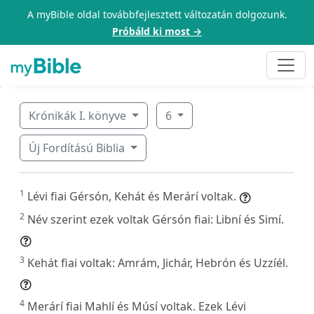
A myBible oldal továbbfejlesztett változatán dolgozunk.
Próbáld ki most →
Krónikák I. könyve
6
Új Fordítású Biblia
1
Lévi fiai Gérsón, Kehát és Merárí voltak.
2
Név szerint ezek voltak Gérsón fiai: Libní és Simí.
3
Kehát fiai voltak: Amrám, Jichár, Hebrón és Uzzíél.
4
Merárí fiai Mahlí és Músí voltak. Ezek Lévi