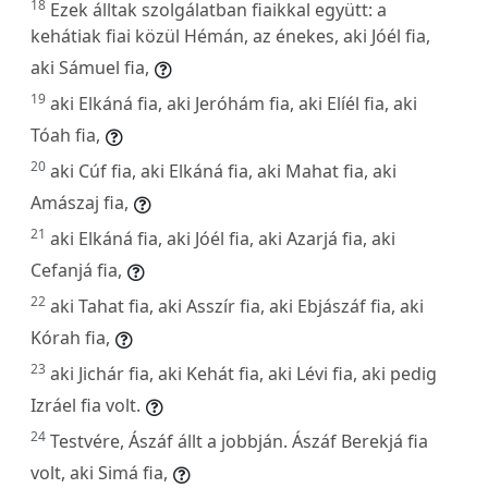
18
Ezek álltak szolgálatban fiaikkal együtt: a
kehátiak fiai közül Hémán, az énekes, aki Jóél fia,
aki Sámuel fia,
19
aki Elkáná fia, aki Jeróhám fia, aki Elíél fia, aki
Tóah fia,
20
aki Cúf fia, aki Elkáná fia, aki Mahat fia, aki
Amászaj fia,
21
aki Elkáná fia, aki Jóél fia, aki Azarjá fia, aki
Cefanjá fia,
22
aki Tahat fia, aki Asszír fia, aki Ebjászáf fia, aki
Kórah fia,
23
aki Jichár fia, aki Kehát fia, aki Lévi fia, aki pedig
Izráel fia volt.
24
Testvére, Ászáf állt a jobbján. Ászáf Berekjá fia
volt, aki Simá fia,