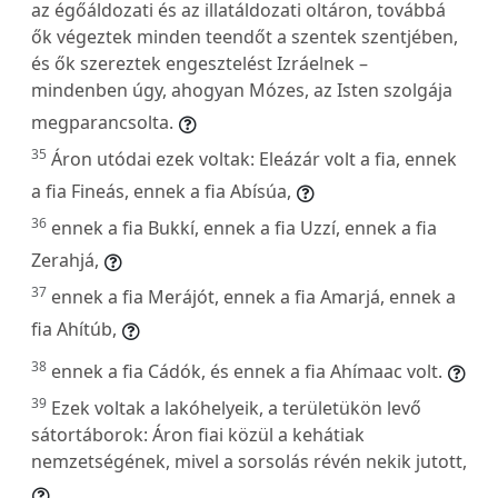
az égőáldozati és az illatáldozati oltáron, továbbá
ők végeztek minden teendőt a szentek szentjében,
és ők szereztek engesztelést Izráelnek –
mindenben úgy, ahogyan Mózes, az Isten szolgája
megparancsolta.
35
Áron utódai ezek voltak: Eleázár volt a fia, ennek
a fia Fineás, ennek a fia Abísúa,
36
ennek a fia Bukkí, ennek a fia Uzzí, ennek a fia
Zerahjá,
37
ennek a fia Merájót, ennek a fia Amarjá, ennek a
fia Ahítúb,
38
ennek a fia Cádók, és ennek a fia Ahímaac volt.
39
Ezek voltak a lakóhelyeik, a területükön levő
sátortáborok: Áron fiai közül a kehátiak
nemzetségének, mivel a sorsolás révén nekik jutott,