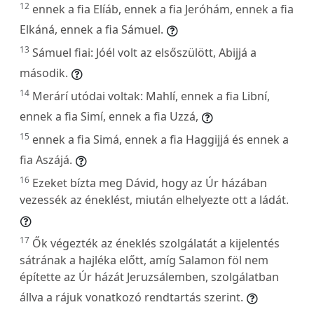
12
ennek a fia Elíáb, ennek a fia Jeróhám, ennek a fia
Elkáná, ennek a fia Sámuel.
13
Sámuel fiai: Jóél volt az elsőszülött, Abijjá a
második.
14
Merárí utódai voltak: Mahlí, ennek a fia Libní,
ennek a fia Simí, ennek a fia Uzzá,
15
ennek a fia Simá, ennek a fia Haggijjá és ennek a
fia Aszájá.
16
Ezeket bízta meg Dávid, hogy az Úr házában
vezessék az éneklést, miután elhelyezte ott a ládát.
17
Ők végezték az éneklés szolgálatát a kijelentés
sátrának a hajléka előtt, amíg Salamon föl nem
építette az Úr házát Jeruzsálemben, szolgálatban
állva a rájuk vonatkozó rendtartás szerint.