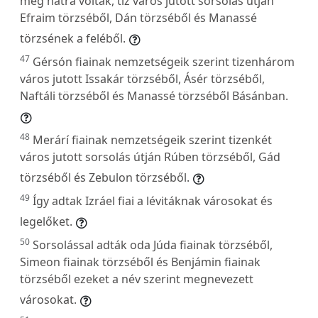
még hátra voltak, tíz város jutott sorsolás útján
Efraim törzséből, Dán törzséből és Manassé
törzsének a feléből.
47
Gérsón fiainak nemzetségeik szerint tizenhárom
város jutott Issakár törzséből, Ásér törzséből,
Naftáli törzséből és Manassé törzséből Básánban.
48
Merárí fiainak nemzetségeik szerint tizenkét
város jutott sorsolás útján Rúben törzséből, Gád
törzséből és Zebulon törzséből.
49
Így adtak Izráel fiai a lévitáknak városokat és
legelőket.
50
Sorsolással adták oda Júda fiainak törzséből,
Simeon fiainak törzséből és Benjámin fiainak
törzséből ezeket a név szerint megnevezett
városokat.