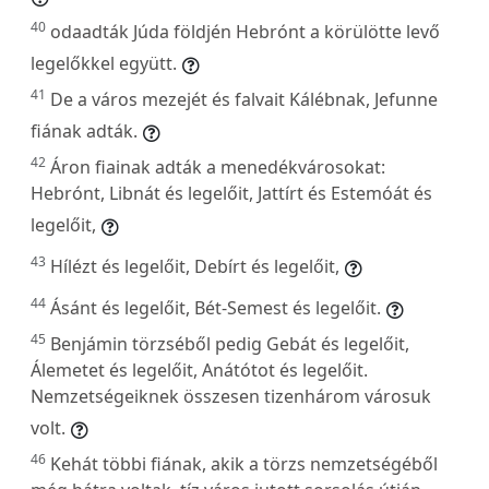
40
odaadták Júda földjén Hebrónt a körülötte levő
legelőkkel együtt.
41
De a város mezejét és falvait Kálébnak, Jefunne
fiának adták.
42
Áron fiainak adták a menedékvárosokat:
Hebrónt, Libnát és legelőit, Jattírt és Estemóát és
legelőit,
43
Hílézt és legelőit, Debírt és legelőit,
44
Ásánt és legelőit, Bét-Semest és legelőit.
45
Benjámin törzséből pedig Gebát és legelőit,
Álemetet és legelőit, Anátótot és legelőit.
Nemzetségeiknek összesen tizenhárom városuk
volt.
46
Kehát többi fiának, akik a törzs nemzetségéből