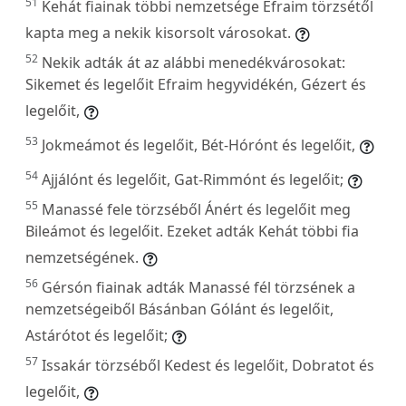
51
Kehát fiainak többi nemzetsége Efraim törzsétől
kapta meg a nekik kisorsolt városokat.
52
Nekik adták át az alábbi menedékvárosokat:
Sikemet és legelőit Efraim hegyvidékén, Gézert és
legelőit,
53
Jokmeámot és legelőit, Bét-Hórónt és legelőit,
54
Ajjálónt és legelőit, Gat-Rimmónt és legelőit;
55
Manassé fele törzséből Ánért és legelőit meg
Bileámot és legelőit. Ezeket adták Kehát többi fia
nemzetségének.
56
Gérsón fiainak adták Manassé fél törzsének a
nemzetségeiből Básánban Gólánt és legelőit,
Astárótot és legelőit;
57
Issakár törzséből Kedest és legelőit, Dobratot és
legelőit,