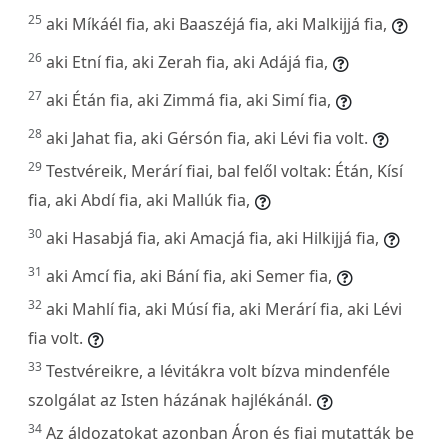
25
aki Míkáél fia, aki Baaszéjá fia, aki Malkijjá fia,
26
aki Etní fia, aki Zerah fia, aki Adájá fia,
27
aki Étán fia, aki Zimmá fia, aki Simí fia,
28
aki Jahat fia, aki Gérsón fia, aki Lévi fia volt.
29
Testvéreik, Merárí fiai, bal felől voltak: Étán, Kísí
fia, aki Abdí fia, aki Mallúk fia,
30
aki Hasabjá fia, aki Amacjá fia, aki Hilkijjá fia,
31
aki Amcí fia, aki Bání fia, aki Semer fia,
32
aki Mahlí fia, aki Músí fia, aki Merárí fia, aki Lévi
fia volt.
33
Testvéreikre, a lévitákra volt bízva mindenféle
szolgálat az Isten házának hajlékánál.
34
Az áldozatokat azonban Áron és fiai mutatták be