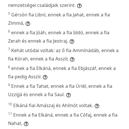
nemzetségei családjaik szerint.
5
Gérsón fia Libní, ennek a fia Jahat, ennek a fia
Zimmá,
6
ennek a fia Jóáh, ennek a fia Iddó, ennek a fia
Zerah és ennek a fia Jeotraj.
7
Kehát utódai voltak: az ő fia Ammínádáb, ennek a
fia Kórah, ennek a fia Asszír,
8
ennek a fia Elkáná, ennek a fia Ebjászáf, ennek a
fia pedig Asszír.
9
Ennek a fia Tahat, ennek a fia Úríél, ennek a fia
Uzzijjá és ennek a fia Saul.
10
Elkáná fiai Amászaj és Ahímót voltak.
11
Ennek a fia Elkáná, ennek a fia Cófaj, ennek a fia
Nahat,