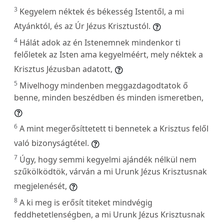
3
Kegyelem néktek és békesség Istentől, a mi
Atyánktól, és az Úr Jézus Krisztustól.
4
Hálát adok az én Istenemnek mindenkor ti
felőletek az Isten ama kegyelméért, mely néktek a
Krisztus Jézusban adatott,
5
Mivelhogy mindenben meggazdagodtatok ő
benne, minden beszédben és minden ismeretben,
6
A mint megerősíttetett ti bennetek a Krisztus felől
való bizonyságtétel.
7
Úgy, hogy semmi kegyelmi ajándék nélkül nem
szűkölködtök, várván a mi Urunk Jézus Krisztusnak
megjelenését,
8
A ki meg is erősít titeket mindvégig
feddhetetlenségben, a mi Urunk Jézus Krisztusnak