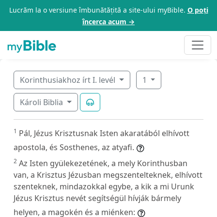
Lucrăm la o versiune îmbunătățită a site-ului myBible.
O poți
încerca acum →
Korinthusiakhoz írt I. levél
1
Károli Biblia
1
Pál, Jézus Krisztusnak Isten akaratából elhívott
apostola, és Sosthenes, az atyafi.
2
Az Isten gyülekezetének, a mely Korinthusban
van, a Krisztus Jézusban megszentelteknek, elhívott
szenteknek, mindazokkal egybe, a kik a mi Urunk
Jézus Krisztus nevét segítségül hívják bármely
helyen, a magokén és a miénken: