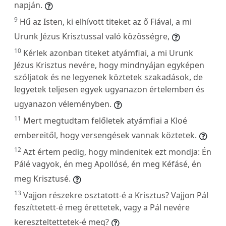
napján.
9
Hű az Isten, ki elhívott titeket az ő Fiával, a mi
Urunk Jézus Krisztussal való közösségre,
10
Kérlek azonban titeket atyámfiai, a mi Urunk
Jézus Krisztus nevére, hogy mindnyájan egyképen
szóljatok és ne legyenek köztetek szakadások, de
legyetek teljesen egyek ugyanazon értelemben és
ugyanazon véleményben.
11
Mert megtudtam felőletek atyámfiai a Kloé
embereitől, hogy versengések vannak köztetek.
12
Azt értem pedig, hogy mindenitek ezt mondja: Én
Pálé vagyok, én meg Apollósé, én meg Kéfásé, én
meg Krisztusé.
13
Vajjon részekre osztatott-é a Krisztus? Vajjon Pál
feszíttetett-é meg érettetek, vagy a Pál nevére
kereszteltettetek-é meg?