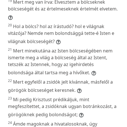
19
Mert meg van írva: Elvesztem a bölcseknek
bölcseségét és az értelmeseknek értelmét elvetem.
20
Hol a bölcs? hol az írástudó? hol e világnak
vitázója? Nemde nem bolondsággá tette-é Isten e
világnak bölcseségét?
21
Mert minekutána az Isten bölcseségében nem
ismerte meg a világ a bölcseség által az Istent,
tetszék az Istennek, hogy az igehirdetés
bolondsága által tartsa meg a hívőket.
22
Mert egyfelől a zsidók jelt kívánnak, másfelől a
görögök bölcseséget keresnek.
23
Mi pedig Krisztust prédikáljuk, mint
megfeszítettet, a zsidóknak ugyan botránkozást, a
görögöknek pedig bolondságot;
24
Ámde magoknak a hivatalosoknak, úgy