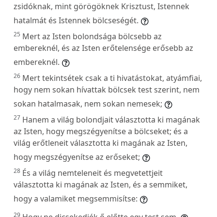
zsidóknak, mint görögöknek Krisztust, Istennek
hatalmát és Istennek bölcseségét.
25
Mert az Isten bolondsága bölcsebb az
embereknél, és az Isten erőtelensége erősebb az
embereknél.
26
Mert tekintsétek csak a ti hivatástokat, atyámfiai,
hogy nem sokan hívattak bölcsek test szerint, nem
sokan hatalmasak, nem sokan nemesek;
27
Hanem a világ bolondjait választotta ki magának
az Isten, hogy megszégyenítse a bölcseket; és a
világ erőtleneit választotta ki magának az Isten,
hogy megszégyenítse az erőseket;
28
És a világ nemteleneit és megvetettjeit
választotta ki magának az Isten, és a semmiket,
hogy a valamiket megsemmisítse:
29
Hogy ne dicsekedjék ő előtte egy test sem.