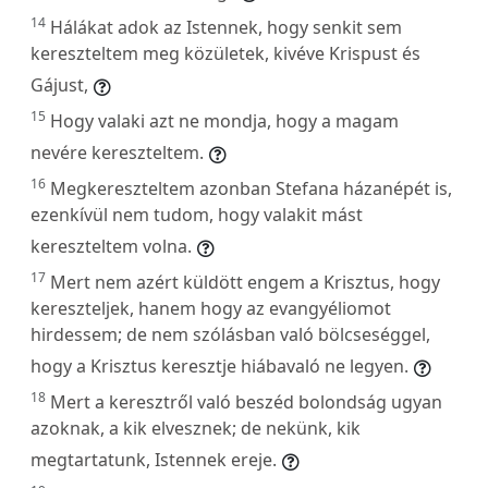
14
Hálákat adok az Istennek, hogy senkit sem
kereszteltem meg közületek, kivéve Krispust és
Gájust,
15
Hogy valaki azt ne mondja, hogy a magam
nevére kereszteltem.
16
Megkereszteltem azonban Stefana házanépét is,
ezenkívül nem tudom, hogy valakit mást
kereszteltem volna.
17
Mert nem azért küldött engem a Krisztus, hogy
kereszteljek, hanem hogy az evangyéliomot
hirdessem; de nem szólásban való bölcseséggel,
hogy a Krisztus keresztje hiábavaló ne legyen.
18
Mert a keresztről való beszéd bolondság ugyan
azoknak, a kik elvesznek; de nekünk, kik
megtartatunk, Istennek ereje.