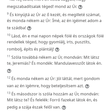
megszabadítsalak téged! mond az Úr.
9
És kinyújtá az Úr az ő kezét, és megilleté számat,
és monda nékem az Úr: Ímé, az én igéimet adom a
te szádba!
10
Lásd, én e mai napon népek fölé és országok fölé
rendellek téged, hogy gyomlálj, irts, pusztíts,
rombolj, építs és plántálj!
11
Szóla továbbá nékem az Úr, mondván: Mit látsz
te, Jeremiás? És mondék: Mandulavesszőt látok én.
12
És monda nékem az Úr: Jól láttál, mert gondom
van az én igémre, hogy beteljesítsem azt.
13
És másodszor is szóla hozzám az Úr, mondván:
Mit látsz te? És felelék: Forró fazekat látok én, és
pedig a szája észak felől van.