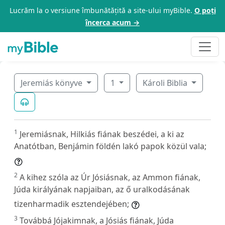
Lucrăm la o versiune îmbunătățită a site-ului myBible.
O poți
încerca acum →
Jeremiás könyve
1
Károli Biblia
1
Jeremiásnak, Hilkiás fiának beszédei, a ki az
Anatótban, Benjámin földén lakó papok közül vala;
2
A kihez szóla az Úr Jósiásnak, az Ammon fiának,
Júda királyának napjaiban, az ő uralkodásának
tizenharmadik esztendejében;
3
Továbbá Jójakimnak, a Jósiás fiának, Júda