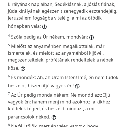
királyának napjaiban, Sedékiásnak, a Jósiás fiának,
Júda királyának egészen tizenegyedik esztendejéig,
Jeruzsálem fogságba viteléig, a mi az ötödik
hónapban vala;
4
Szóla pedig az Úr nékem, mondván:
5
Mielőtt az anyaméhben megalkottalak, már
ismertelek, és mielőtt az anyaméhből kijövél,
megszenteltelek; prófétának rendeltelek a népek
közé.
6
És mondék: Ah, ah Uram Isten! Ímé, én nem tudok
beszélni; hiszen ifjú vagyok én!
7
Az Úr pedig monda nékem: Ne mondd ezt: Ifjú
vagyok én; hanem menj mind azokhoz, a kikhez
küldelek téged, és beszéld mindazt, a mit
parancsolok néked.
8
Ne félj tőlök, mert én veled vagyok, hogy