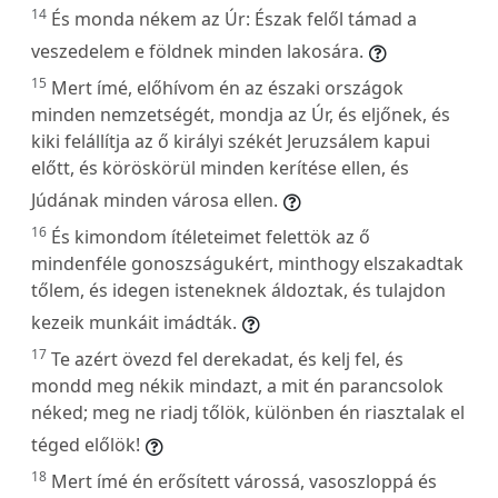
14
És monda nékem az Úr: Észak felől támad a
veszedelem e földnek minden lakosára.
15
Mert ímé, előhívom én az északi országok
minden nemzetségét, mondja az Úr, és eljőnek, és
kiki felállítja az ő királyi székét Jeruzsálem kapui
előtt, és köröskörül minden kerítése ellen, és
Júdának minden városa ellen.
16
És kimondom ítéleteimet felettök az ő
mindenféle gonoszságukért, minthogy elszakadtak
tőlem, és idegen isteneknek áldoztak, és tulajdon
kezeik munkáit imádták.
17
Te azért övezd fel derekadat, és kelj fel, és
mondd meg nékik mindazt, a mit én parancsolok
néked; meg ne riadj tőlök, különben én riasztalak el
téged előlök!
18
Mert ímé én erősített várossá, vasoszloppá és