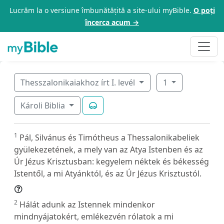
Lucrăm la o versiune îmbunătățită a site-ului myBible.
O poți
încerca acum →
Thesszalonikaiakhoz írt I. levél
1
Károli Biblia
1
Pál, Silvánus és Timótheus a Thessalonikabeliek
gyülekezetének, a mely van az Atya Istenben és az
Úr Jézus Krisztusban: kegyelem néktek és békesség
Istentől, a mi Atyánktól, és az Úr Jézus Krisztustól.
2
Hálát adunk az Istennek mindenkor
mindnyájatokért, emlékezvén rólatok a mi