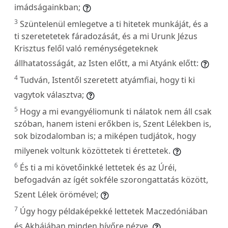
imádságainkban;
3
Szüntelenül emlegetve a ti hitetek munkáját, és a
ti szeretetetek fáradozását, és a mi Urunk Jézus
Krisztus felől való reménységeteknek
állhatatosságát, az Isten előtt, a mi Atyánk előtt:
4
Tudván, Istentől szeretett atyámfiai, hogy ti ki
vagytok választva;
5
Hogy a mi evangyéliomunk ti nálatok nem áll csak
szóban, hanem isteni erőkben is, Szent Lélekben is,
sok bizodalomban is; a miképen tudjátok, hogy
milyenek voltunk közöttetek ti érettetek.
6
És ti a mi követőinkké lettetek és az Úréi,
befogadván az ígét sokféle szorongattatás között,
Szent Lélek örömével;
7
Úgy hogy példaképekké lettetek Maczedóniában
és Akhájában minden hívőre nézve.