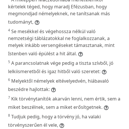
kértelek téged, hogy maradj Efézusban, hogy
megmondjad némelyeknek, ne tanítsanak más
tudományt,
4
Se mesékkel és végehossza nélkül való
nemzetségi táblázatokkal ne foglalkozzanak, a
melyek inkább versengéseket támasztanak, mint
Istenben való épülést a hit által.
5
A parancsolatnak vége pedig a tiszta szívből, jó
lelkiismeretből és igaz hitből való szeretet:
6
Melyektől némelyek eltévelyedvén, hiábavaló
beszédre hajlottak:
7
Kik törvénytanítók akarván lenni, nem értik, sem a
miket beszélnek, sem a miket erősítgetnek.
8
Tudjuk pedig, hogy a törvény jó, ha valaki
törvényszerűen él vele,