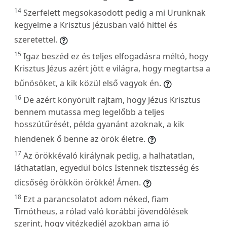
14
Szerfelett megsokasodott pedig a mi Urunknak
kegyelme a Krisztus Jézusban való hittel és
szeretettel.
15
Igaz beszéd ez és teljes elfogadásra méltó, hogy
Krisztus Jézus azért jött e világra, hogy megtartsa a
bűnösöket, a kik közül első vagyok én.
16
De azért könyörült rajtam, hogy Jézus Krisztus
bennem mutassa meg legelőbb a teljes
hosszútűrését, példa gyanánt azoknak, a kik
hiendenek ő benne az örök életre.
17
Az örökkévaló királynak pedig, a halhatatlan,
láthatatlan, egyedül bölcs Istennek tisztesség és
dicsőség örökkön örökké! Ámen.
18
Ezt a parancsolatot adom néked, fiam
Timótheus, a rólad való korábbi jövendölések
szerint, hogy vitézkedjél azokban ama jó