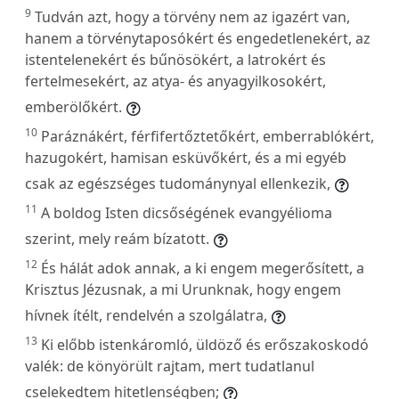
9
Tudván azt, hogy a törvény nem az igazért van,
hanem a törvénytaposókért és engedetlenekért, az
istentelenekért és bűnösökért, a latrokért és
fertelmesekért, az atya- és anyagyilkosokért,
emberölőkért.
10
Paráznákért, férfifertőztetőkért, emberrablókért,
hazugokért, hamisan esküvőkért, és a mi egyéb
csak az egészséges tudománynyal ellenkezik,
11
A boldog Isten dicsőségének evangyélioma
szerint, mely reám bízatott.
12
És hálát adok annak, a ki engem megerősített, a
Krisztus Jézusnak, a mi Urunknak, hogy engem
hívnek ítélt, rendelvén a szolgálatra,
13
Ki előbb istenkáromló, üldöző és erőszakoskodó
valék: de könyörült rajtam, mert tudatlanul
cselekedtem hitetlenségben;