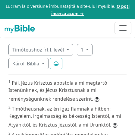
Lucrăm la o versiune îmbunătățită a site-ului myBible.
O poți
încerca acum →
Timóteushoz írt I. levél
1
Károli Biblia
1
Pál, Jézus Krisztus apostola a mi megtartó
Istenünknek, és Jézus Krisztusnak a mi
reménységünknek rendelése szerint,
2
Timótheusnak, az én igaz fiamnak a hitben:
Kegyelem, irgalmasság és békesség Istentől, a mi
Atyánktól, és Krisztus Jézustól, a mi Urunktól.
3
A miképpen Maczedóniába menetelemkor