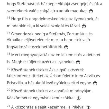
hogy Stefanásnak háznépe Akhája zsengéje, és ők a
szenteknek való szolgálatra adták magukat.
16
Hogy ti is engedelmeskedjetek az ilyeneknek, és
mindenkinek, a ki velök szolgál és fárad.
17
Örvendezek pedig a Stefanás, Fortunátus és
Akhaikus eljövetelének; mert a bennetek való
fogyatkozást ezek betöltötték.
18
Mert megnyugtatták az én lelkemet és a tiéteket
is. Megbecsüljétek azért az ilyeneket.
19
Köszöntenek titeket Ázsia gyülekezetei;
köszöntenek titeket az Úrban felette igen Akvila és
Prisczilla, a házuknál levő gyülekezettel egybe.
20
Köszöntenek titeket az atyafiak mindnyájan.
Köszöntsétek egymást szent csókkal.
21
A köszöntés a saját kezemmel, a Páléval.