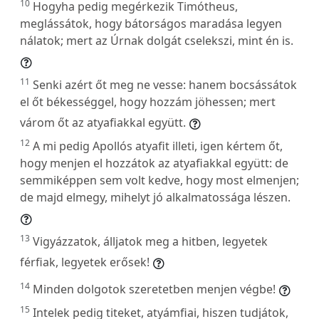
10
Hogyha pedig megérkezik Timótheus,
meglássátok, hogy bátorságos maradása legyen
nálatok; mert az Úrnak dolgát cselekszi, mint én is.
11
Senki azért őt meg ne vesse: hanem bocsássátok
el őt békességgel, hogy hozzám jöhessen; mert
várom őt az atyafiakkal együtt.
12
A mi pedig Apollós atyafit illeti, igen kértem őt,
hogy menjen el hozzátok az atyafiakkal együtt: de
semmiképpen sem volt kedve, hogy most elmenjen;
de majd elmegy, mihelyt jó alkalmatossága lészen.
13
Vigyázzatok, álljatok meg a hitben, legyetek
férfiak, legyetek erősek!
14
Minden dolgotok szeretetben menjen végbe!
15
Intelek pedig titeket, atyámfiai, hiszen tudjátok,