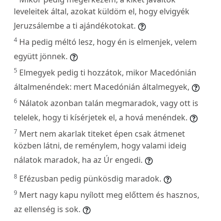
leveleitek által, azokat küldöm el, hogy elvigyék
Jeruzsálembe a ti ajándékotokat.
4
Ha pedig méltó lesz, hogy én is elmenjek, velem
együtt jönnek.
5
Elmegyek pedig ti hozzátok, mikor Macedónián
általmenéndek: mert Macedónián általmegyek,
6
Nálatok azonban talán megmaradok, vagy ott is
telelek, hogy ti kísérjetek el, a hová menéndek.
7
Mert nem akarlak titeket épen csak átmenet
közben látni, de reménylem, hogy valami ideig
nálatok maradok, ha az Úr engedi.
8
Efézusban pedig pünkösdig maradok.
9
Mert nagy kapu nyílott meg előttem és hasznos,
az ellenség is sok.