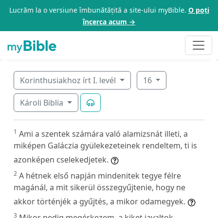
Lucrăm la o versiune îmbunătățită a site-ului myBible.
O poți
încerca acum →
Korinthusiakhoz írt I. levél
16
Károli Biblia
1
Ami a szentek számára való alamizsnát illeti, a
miképen Galáczia gyülekezeteinek rendeltem, ti is
azonképen cselekedjetek.
2
A hétnek első napján mindenitek tegye félre
magánál, a mit sikerül összegyűjtenie, hogy ne
akkor történjék a gyűjtés, a mikor odamegyek.
3
Mikor pedig megérkezem, a kiket javaltok