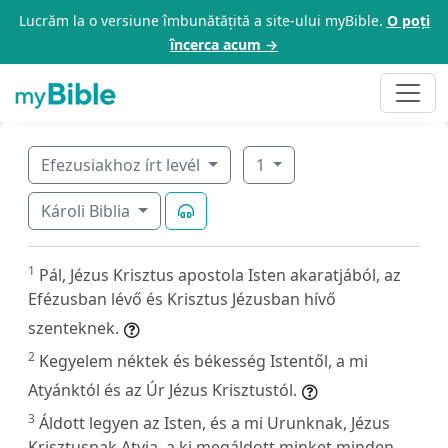
Lucrăm la o versiune îmbunătățită a site-ului myBible.
O poți
încerca acum →
Efezusiakhoz írt levél
1
Károli Biblia
1
Pál, Jézus Krisztus apostola Isten akaratjából, az
Efézusban lévő és Krisztus Jézusban hívő
szenteknek.
2
Kegyelem néktek és békesség Istentől, a mi
Atyánktól és az Úr Jézus Krisztustól.
3
Áldott legyen az Isten, és a mi Urunknak, Jézus
Krisztusnak Atyja, a ki megáldott minket minden