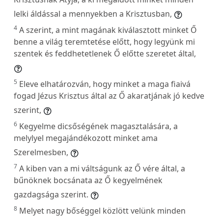
lelki áldással a mennyekben a Krisztusban,
4
A szerint, a mint magának kiválasztott minket Ő
benne a világ teremtetése előtt, hogy legyünk mi
szentek és feddhetetlenek Ő előtte szeretet által,
5
Eleve elhatározván, hogy minket a maga fiaivá
fogad Jézus Krisztus által az Ő akaratjának jó kedve
szerint,
6
Kegyelme dicsőségének magasztalására, a
melylyel megajándékozott minket ama
Szerelmesben,
7
A kiben van a mi váltságunk az Ő vére által, a
bűnöknek bocsánata az Ő kegyelmének
gazdagsága szerint.
8
Melyet nagy bőséggel közlött velünk minden