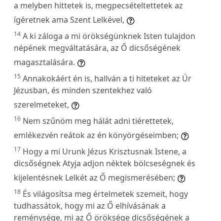
a melyben hittetek is, megpecsételtettetek az
ígéretnek ama Szent Lelkével,
14
A ki záloga a mi örökségünknek Isten tulajdon
népének megváltatására, az Ő dicsőségének
magasztalására.
15
Annakokáért én is, hallván a ti hiteteket az Úr
Jézusban, és minden szentekhez való
szerelmeteket,
16
Nem szűnöm meg hálát adni tiérettetek,
emlékezvén reátok az én könyörgéseimben;
17
Hogy a mi Urunk Jézus Krisztusnak Istene, a
dicsőségnek Atyja adjon néktek bölcseségnek és
kijelentésnek Lelkét az Ő megismerésében;
18
És világosítsa meg értelmetek szemeit, hogy
tudhassátok, hogy mi az Ő elhívásának a
reménysége, mi az Ő öröksége dicsőségének a