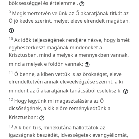
bölcsességgel és értelemmel,
9
Megismertetvén velünk az Ő akaratjának titkát az
Ő jó kedve szerint, melyet eleve elrendelt magában,
10
Az idők teljességének rendjére nézve, hogy ismét
egybeszerkeszt magának mindeneket a
Krisztusban, mind a melyek a mennyekben vannak,
mind a melyek e földön vannak;
11
Ő benne, a kiben vettük is az örökséget, eleve
elrendeltetvén annak eleveelvégzése szerint, a ki
mindent az ő akaratjának tanácsából cselekszik,
12
Hogy legyünk mi magasztalására az Ő
dicsőségének, a kik előre reménykedtünk a
Krisztusban:
13
A kiben ti is, minekutána hallottátok az
igazságnak beszédét, idvességetek evangyéliomát,