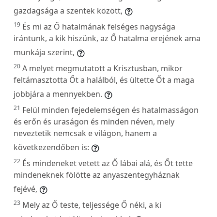
gazdagsága a szentek között,
19
És mi az Ő hatalmának felséges nagysága
irántunk, a kik hiszünk, az Ő hatalma erejének ama
munkája szerint,
20
A melyet megmutatott a Krisztusban, mikor
feltámasztotta Őt a halálból, és ültette Őt a maga
jobbjára a mennyekben.
21
Felül minden fejedelemségen és hatalmasságon
és erőn és uraságon és minden néven, mely
neveztetik nemcsak e világon, hanem a
következendőben is:
22
És mindeneket vetett az Ő lábai alá, és Őt tette
mindeneknek fölötte az anyaszentegyháznak
fejévé,
23
Mely az Ő teste, teljessége Ő néki, a ki