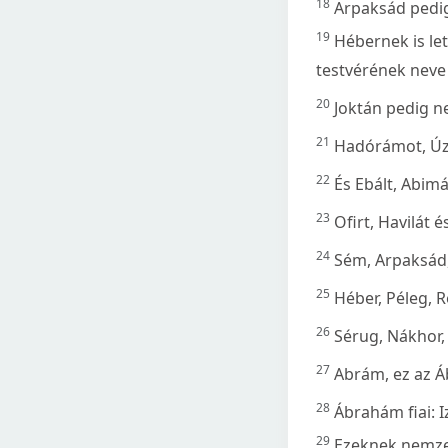
18
Arpaksád pedig
19
Hébernek is let
testvérének neve
20
Joktán pedig n
21
Hadórámot, Úzá
22
És Ebált, Abimá
23
Ofirt, Havilát é
24
Sém, Arpaksád,
25
Héber, Péleg, R
26
Sérug, Nákhor,
27
Abrám, ez az 
28
Ábrahám fiai: I
29
Ezeknek nemzet