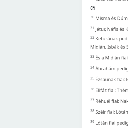
30
Misma és Dúma
31
Jétur, Náfis és
32
Keturának pedi
Midián, Isbák és 
33
És a Midián fia
34
Ábrahám pedig n
35
Ézsaunak fiai: 
36
Elifáz fiai: T
37
Réhuél fiai: N
38
Széir fiai: Lót
39
Lótán fiai ped