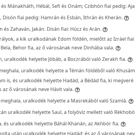
án és Mánakháth, Hébál, Sefi és Onám; Czibhón fiai pedig: Aj
, Disón fiai pedig: Hamrán és Esbán, Ithrán és Kherán.
hán és Zahaván, Jakán. Disán fiai: Húcz és Arán.
rályok, a kik uralkodának Edom földén, mielőtt az Izráel fiai
 Bela, Behor fia, az ő városának neve Dinhába vala.
, uralkodék helyette Jóbáb, a Boczrából való Zerakh fia.
meghala, uralkodék helyette a Témán földéből való Khusám
 is, és uralkodék helyette Hadád, a Bédád fia, ki megveré 
 az ő városának neve Hávit vala.
 meghala, uralkodék helyette a Masrekából való Szamlá.
án uralkodék helyette Saul, a folyóvíz mellett való Rékhobó
a, és uralkodék helyette Báhál-Khanán, az Akhbór fia.
olta után uralkodék helyette Hadád; és az ő városának nev