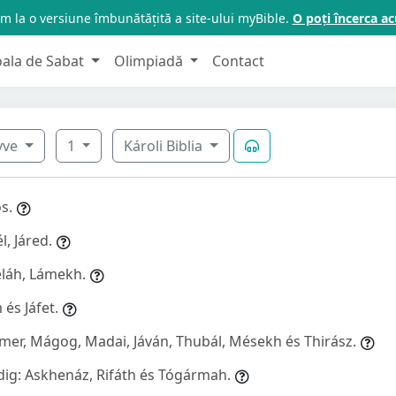
m la o versiune îmbunătățită a site-ului myBible.
O poți încerca 
oala de Sabat
Olimpiadă
Contact
nyve
1
Károli Biblia
s.
, Járed.
láh, Lámekh.
és Jáfet.
Gómer, Mágog, Madai, Jáván, Thubál, Mésekh és Thirász.
dig: Askhenáz, Rifáth és Tógármah.