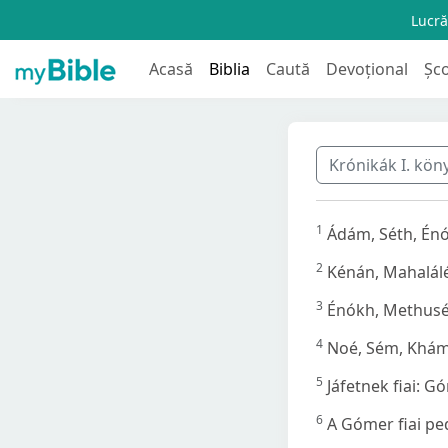
Lucră
Acasă
Biblia
Caută
Devoțional
Șc
Krónikák I. kö
1
Ádám, Séth, Énó
2
Kénán, Mahalálél
3
Énókh, Methusé
4
Noé, Sém, Khám 
5
Jáfetnek fiai: 
6
A Gómer fiai pe