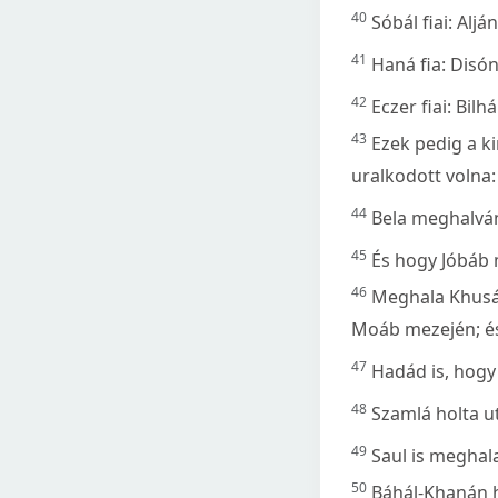
40
Sóbál fiai: Alj
41
Haná fia: Disón
42
Eczer fiai: Bil
43
Ezek pedig a ki
uralkodott volna:
44
Bela meghalván
45
És hogy Jóbáb 
46
Meghala Khusám
Moáb mezején; és
47
Hadád is, hogy
48
Szamlá holta ut
49
Saul is meghal
50
Báhál-Khanán h