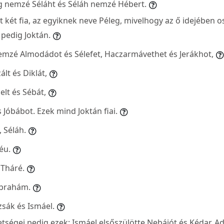
 nemzé Séláht és Séláh nemzé Hébert.
t két fia, az egyiknek neve Péleg, mivelhogy az ő idejében osz
 pedig Joktán.
emzé Almodádot és Sélefet, Haczarmávethet és Jerákhot,
lt és Diklát,
elt és Sébát,
s Jóbábot. Ezek mind Joktán fiai.
 Séláh.
éu.
 Tháré.
Ábrahám.
zsák és Ismáel.
ségei pedig ezek: Ismáel elsőszülötte Nebájót és Kédar, A