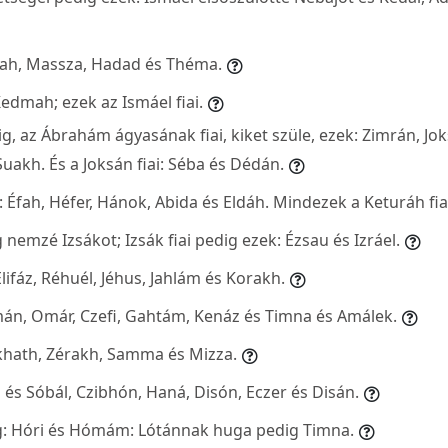
h, Massza, Hadad és Théma.
 Kedmah; ezek az Ismáel fiai.
g, az Ábrahám ágyasának fiai, kiket szüle, ezek: Zimrán, Jo
Suakh. És a Joksán fiai: Séba és Dédán.
i: Éfah, Héfer, Hánok, Abida és Eldáh. Mindezek a Keturáh fia
emzé Izsákot; Izsák fiai pedig ezek: Ézsau és Izráel.
Elifáz, Réhuél, Jéhus, Jahlám és Korakh.
hémán, Omár, Czefi, Gahtám, Kenáz és Timna és Amálek.
akhath, Zérakh, Samma és Mizza.
án és Sóbál, Czibhón, Haná, Disón, Eczer és Disán.
ig: Hóri és Hómám: Lótánnak huga pedig Timna.