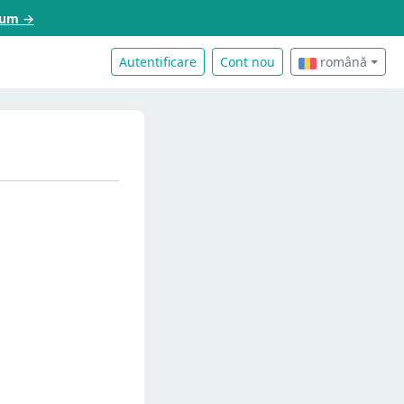
acum →
Autentificare
Cont nou
română