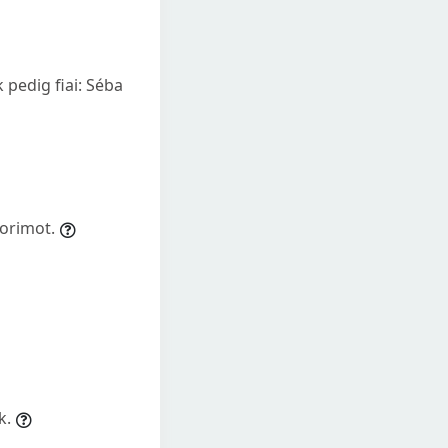
pedig fiai: Séba
horimot.
k.