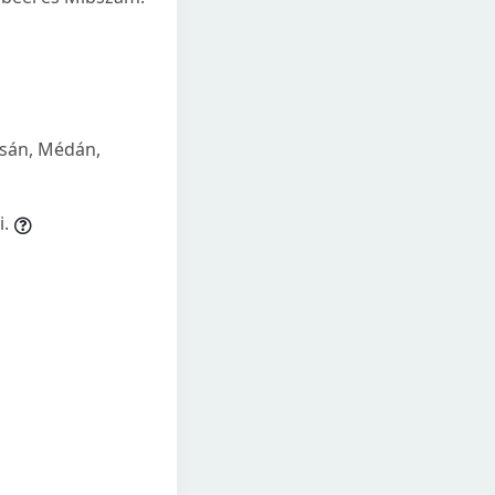
ksán, Médán,
i.