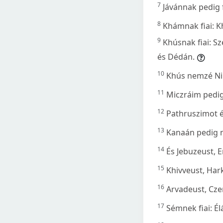
7
Jávánnak pedig f
8
Khámnak fiai: K
9
Khúsnak fiai: S
és Dédán.
10
Khús nemzé Nim
11
Miczráim pedi
12
Pathruszimot é
13
Kanaán pedig n
14
És Jebuzeust, 
15
Khivveust, Har
16
Arvadeust, Cz
17
Sémnek fiai: É