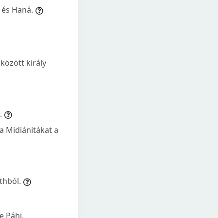
a és Haná.
 között király
.
a Midiánitákat a
thból.
e Páhi,