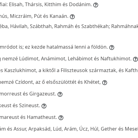
iai: Elisah, Thársis, Kitthim és Dodánim.
hús, Miczráim, Pút és Kanaán.
zéba, Hávilah, Szábthah, Rahmáh és Szabthékah; Rahmáhnak 
ródot is; ez kezde hatalmassá lenni a földön.
g nemzé Lúdimot, Anámimot, Lehábimot és Naftukhimot.
s Kaszlukhimot, a kiktől a Filiszteusok származtak, és Kaft
emzé Czídont, az ő elsőszülöttét és Khétet,
Emorreust és Girgazeust.
keust és Szineust.
emareust és Hamatheust.
lám és Assur, Arpaksád, Lúd, Arám, Úcz, Húl, Gether és Mese