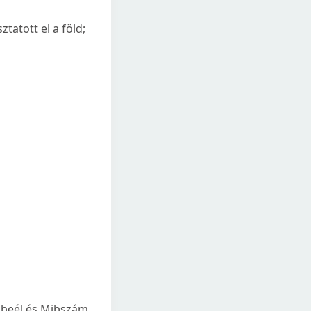
tatott el a föld;
dbeél és Mibszám.