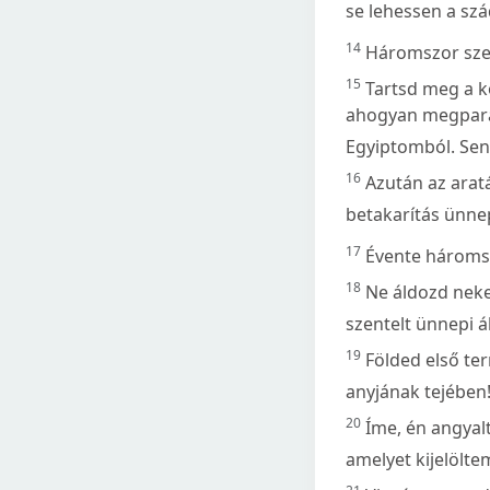
se lehessen a szá
14
Háromszor sze
15
Tartsd meg a k
ahogyan megparan
Egyiptomból. Senk
16
Azután az arat
betakarítás ünne
17
Évente háromszo
18
Ne áldozd neke
szentelt ünnepi 
19
Földed első te
anyjának tejében
20
Íme, én angyal
amelyet kijelölte