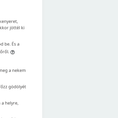
kenyeret,
or jöttél ki
d be. És a
őről.
n meg a nekem
főzz gödölyét
 a helyre,