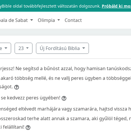
Bible oldal továbbfejlesztett változatán dolgozunk.
Próbáld ki mo
oala de Sabat
Olimpia
Contact
ve
23
Új Fordítású Biblia
erjessz! Ne segítsd a bűnöst azzal, hogy hamisan tanúskodsz
t akaró többség mellé, és ne vallj peres ügyben a többségge
ságot.
 se kedvezz peres ügyében!
enséged eltévedt marhájára vagy szamarára, hajtsd vissza 
összeroskad terhe alatt annak a szamara, aki gyűlöl téged,
felállítani!