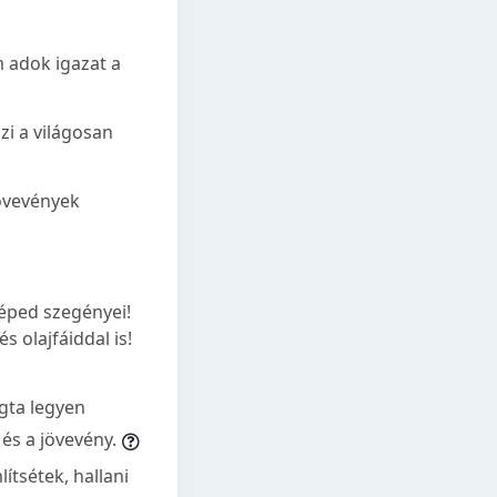
m adok igazat a
zi a világosan
jövevények
éped szegényei!
 olajfáiddal is!
gta legyen
és a jövevény.
tsétek, hallani