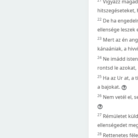
21
Vigyázz magadr
hitszegéseteket, 
22
De ha engedelm
ellensége leszek
23
Mert az én angy
kánaániak, a hivv
24
Ne imádd istene
rontsd le azokat,
25
Ha az Ur at, a 
a bajokat.
26
Nem vetél el, 
27
Rémületet kül
ellenségedet me
28
Rettenetes féle