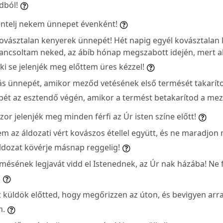
dból!
ntelj nekem ünnepet évenként!
ovásztalan kenyerek ünnepét! Hét napig egyél kovásztalan 
csoltam neked, az ábíb hónap megszabott idején, mert akk
i se jelenjék meg előttem üres kézzel!
ás ünnepét, amikor meződ vetésének első termését takaríto
pét az esztendő végén, amikor a termést betakarítod a mez
r jelenjék meg minden férfi az Úr isten színe előtt!
m az áldozati vért kovászos étellel együtt, és ne maradjo
áldozat kövérje másnap reggelig!
rmésének legjavát vidd el Istenednek, az Úr nak házába! Ne 
!
t küldök előtted, hogy megőrizzen az úton, és bevigyen arra
m.