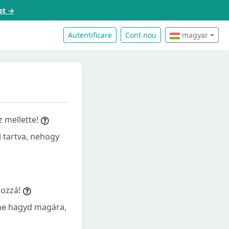
st →
Autentificare
Cont nou
magyar
 mellette!
l tartva, nehogy
hozzá!
 ne hagyd magára,