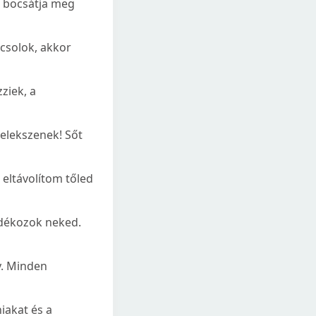
m bocsátja meg
ncsolok, akkor
ziek, a
selekszenek! Sőt
s eltávolítom tőled
ndékozok neked.
y. Minden
niakat és a