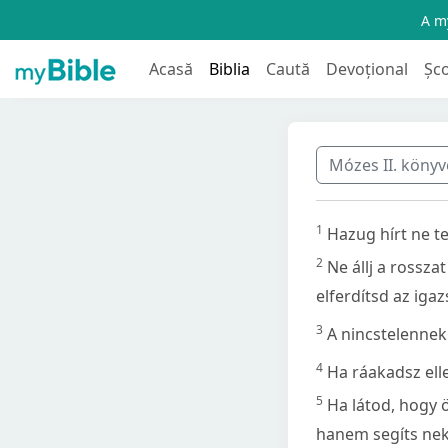
A my
Acasă
Biblia
Caută
Devoțional
Șc
Mózes II. köny
1
Hazug hírt ne t
2
Ne állj a rossza
elferdítsd az igaz
3
A nincstelennek
4
Ha ráakadsz ell
5
Ha látod, hogy 
hanem segíts neki 