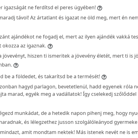
 igazságát ne ferdítsd el peres ügyében!
maradj távol! Az ártatlant és igazat ne öld meg, mert én ne
ánt ajándékot ne fogadj el, mert az ilyen ajándék vakká tes
ét okozza az igaznak.
jövevényt, hiszen ti ismeritek a jövevény életét, mert ti is 
mban.
d be a földedet, és takarítsd be a termését!
zonban hagyd parlagon, bevetetlenül, hadd egyenek róla n
ta marad, egyék meg a vadállatok! Így cselekedj szőlőddel és
égezd munkádat, de a hetedik napon pihenj meg, hogy nyu
aradnak, és lélegzethez jusson szolgálóleányod gyermeke 
mindazt, amit mondtam nektek! Más istenek nevét ne is emlí