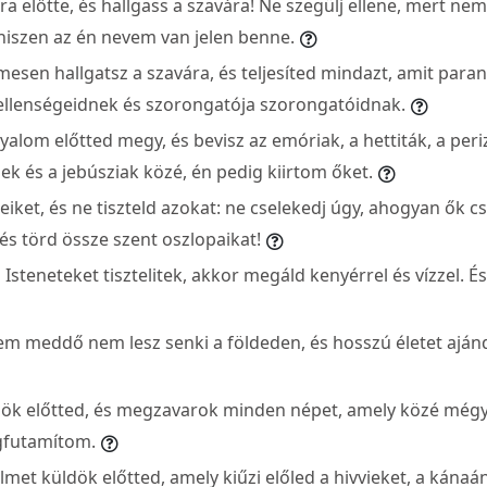
a előtte, és hallgass a szavára! Ne szegülj ellene, mert ne
hiszen az én nevem van jelen benne.
esen hallgatsz a szavára, és teljesíted mindazt, amit para
 ellenségeidnek és szorongatója szorongatóidnak.
alom előtted megy, és bevisz az emóriak, a hettiták, a periz
iek és a jebúsziak közé, én pedig kiirtom őket.
iket, és ne tiszteld azokat: ne cselekedj úgy, ahogyan ők c
 és törd össze szent oszlopaikat!
ti Isteneteket tisztelitek, akkor megáld kenyérrel és vízzel. É
sem meddő nem lesz senki a földeden, és hosszú életet ajá
dök előtted, és megzavarok minden népet, amely közé még
gfutamítom.
lmet küldök előtted, amely kiűzi előled a hivvieket, a kánaá