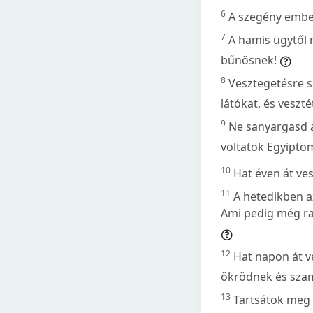
6
A szegény ember
7
A hamis ügytől 
bűnösnek!
8
Vesztegetésre sz
látókat, és veszt
9
Ne sanyargasd a 
voltatok Egyipto
10
Hat éven át ves
11
A hetedikben a
Ami pedig még raj
12
Hat napon át v
ökrödnek és szam
13
Tartsátok meg 