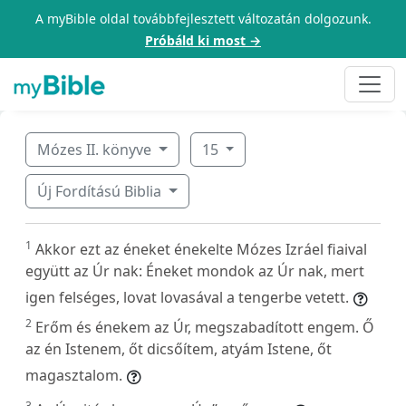
A myBible oldal továbbfejlesztett változatán dolgozunk.
Próbáld ki most →
Mózes II. könyve
15
Új Fordítású Biblia
1
Akkor ezt az éneket énekelte Mózes Izráel fiaival
együtt az Úr nak: Éneket mondok az Úr nak, mert
igen felséges, lovat lovasával a tengerbe vetett.
2
Erőm és énekem az Úr, megszabadított engem. Ő
az én Istenem, őt dicsőítem, atyám Istene, őt
magasztalom.
3