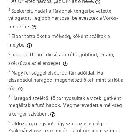
Az Úr vitéz harcos, „az Úr ” az ő neve.
4
Szekereit, hadát a fáraónak tengerbe vetette,
válogatott, legjobb harcosai belevesztek a Vörös-
tengerbe.
5
Elborította őket a mélység, kőként szálltak a
mélybe.
6
Jobbod, Ur am, dicső az erőtől, jobbod, Ur am,
szétzúzza az ellenséget.
7
Nagy fenséggel elsöpröd támadóidat. Ha
elszabadul haragod, megemészti őket, mint tarlót a
tűz.
8
Haragod szelétől föltornyosultak a vizek, gátként
megálltak a futó habok. Megmerevedett a mélység
a tenger szívében.
9
Üldözöm, megvan! – így szólt az ellenség. –
Zsákmányt osztok mindjárt, kitöltöm a bosszúmat