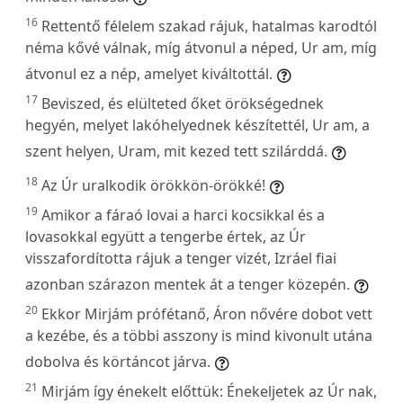
16
Rettentő félelem szakad rájuk, hatalmas karodtól
néma kővé válnak, míg átvonul a néped, Ur am, míg
átvonul ez a nép, amelyet kiváltottál.
17
Beviszed, és elülteted őket örökségednek
hegyén, melyet lakóhelyednek készítettél, Ur am, a
szent helyen, Uram, mit kezed tett szilárddá.
18
Az Úr uralkodik örökkön-örökké!
19
Amikor a fáraó lovai a harci kocsikkal és a
lovasokkal együtt a tengerbe értek, az Úr
visszafordította rájuk a tenger vizét, Izráel fiai
azonban szárazon mentek át a tenger közepén.
20
Ekkor Mirjám prófétanő, Áron nővére dobot vett
a kezébe, és a többi asszony is mind kivonult utána
dobolva és körtáncot járva.
21
Mirjám így énekelt előttük: Énekeljetek az Úr nak,