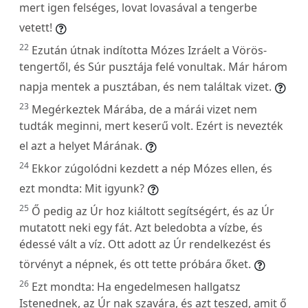
mert igen felséges, lovat lovasával a tengerbe
vetett!
22
Ezután útnak indította Mózes Izráelt a Vörös-
tengertől, és Súr pusztája felé vonultak. Már három
napja mentek a pusztában, és nem találtak vizet.
23
Megérkeztek Márába, de a márái vizet nem
tudták meginni, mert keserű volt. Ezért is nevezték
el azt a helyet Márának.
24
Ekkor zúgolódni kezdett a nép Mózes ellen, és
ezt mondta: Mit igyunk?
25
Ő pedig az Úr hoz kiáltott segítségért, és az Úr
mutatott neki egy fát. Azt beledobta a vízbe, és
édessé vált a víz. Ott adott az Úr rendelkezést és
törvényt a népnek, és ott tette próbára őket.
26
Ezt mondta: Ha engedelmesen hallgatsz
Istenednek, az Úr nak szavára, és azt teszed, amit ő