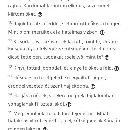
rajtuk. Kardomat kirántom ellenük, kezemmel
kiirtom őket.
10
Rájuk fújtál szeleddel, s elborította őket a tenger.
Mint ólom merültek el a hatalmas vízben.
11
Kicsoda olyan az istenek között, mint te, Ur am?
Kicsoda olyan felséges szentségében, félelmetes
dicső tetteiben, csodákat cselekvő, mint te?
12
Kinyújtottad jobbodat, és elnyelte őket a föld.
13
Hűségesen terelgeted e megváltott népet,
erőddel vezeted őt szent hajlékodba.
14
Hallják a népek, s beleremegnek, fájdalomban
vonaglanak Filisztea lakói.
15
Megrémülnek majd Edóm fejedelmei, Móáb
hatalmasait rettegés fogja el, kétségbeesik Kánaán
minden lakosa.