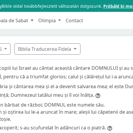
Bible oldal továbbfejlesztett változatán dolgozunk.
Próbáld ki mo
oala de Sabat
Olimpia
Contact
5
Biblia Traducerea Fidela
copiii lui Israel au cântat această cântare DOMNULUI și au s
entru că a triumfat glorios; calul și călărețul lui i-a arunc
ia și cântarea mea și el a devenit salvarea mea; el este Du
ință; Dumnezeul tatălui meu și îl voi înălța.
 bărbat de război; DOMNUL este numele său.
n și oștirea lui le-a aruncat în mare; aleșii lui căpetenii de 
Roșie.
acoperit; s-au scufundat în adâncuri ca o piatră.