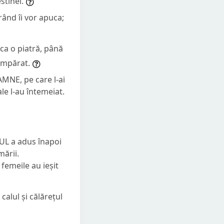
stinei.
rând îi vor apuca;
 ca o piatră, până
umpărat.
OAMNE, pe care l-ai
le l-au întemeiat.
MNUL a adus înapoi
mării.
 femeile au ieșit
alul și călărețul