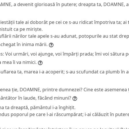
MNE, a devenit glorioasă în putere; dreapta ta, DOAMNE, a 
estății tale ai doborât pe cei ce s-au ridicat împotriva ta; ai 
mistuit ca pe miriște.
uflării nărilor tale apele s-au adunat, potopurile au stat drep
nchegat în inima mării.
 Voi urmări, voi ajunge, voi împărți prada; îmi voi sătura po
 mea îi va nimici.
 suflarea ta, marea i-a acoperit; s-au scufundat ca plumb în 
enea ție, DOAMNE, printre dumnezei? Cine este asemenea ți
mântător în laude, făcând minuni?
na ta dreaptă, pământul i-a înghițit.
ondus poporul pe care l-ai răscumpărat; i-ai călăuzit în putere