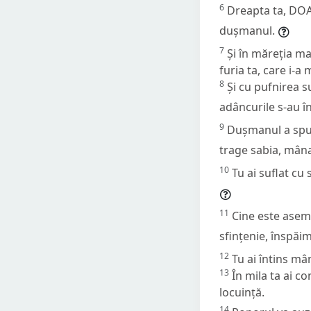
6
Dreapta ta, DOA
dușmanul.
7
Și în măreția mai
furia ta, care i-a 
8
Și cu pufnirea s
adâncurile s-au î
9
Dușmanul a spus:
trage sabia, mâna
10
Tu ai suflat cu
11
Cine este asem
sfințenie, înspăi
12
Tu ai întins mâ
13
În mila ta ai c
locuință.
14