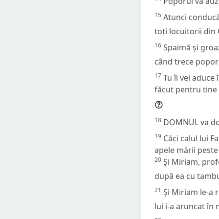
Poporul va auzi 
15
Atunci conducăt
toți locuitorii di
16
Spaimă și groaz
când trece popor
17
Tu îi vei aduce 
făcut pentru tine 
18
DOMNUL va dom
19
Căci calul lui 
apele mării peste 
20
Și Miriam, prof
după ea cu tambur
21
Și Miriam le-a 
lui i-a aruncat în