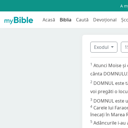
A my
Acasă
Biblia
Caută
Devoțional
Șc
Exodul
1
1
Atunci Moise și 
cânta DOMNULUI, p
2
DOMNUL este tăr
voi pregăti o locu
3
DOMNUL este un
4
Carele lui Farao
înecați în Marea 
5
Adâncurile i-au 