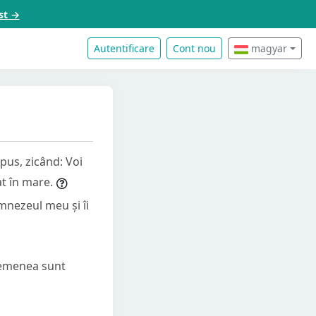
st →
Autentificare
Cont nou
magyar
pus, zicând: Voi
at în mare.
mnezeul meu și îi
asemenea sunt