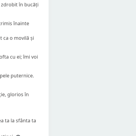
zdrobit în bucăți
trimis înainte
t ca o movilă și
fta cu ei; îmi voi
apele puternice.
e, glorios în
a ta la sfânta ta