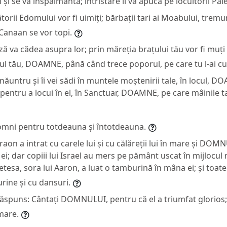
și se va înspăimânta; întristare îi va apuca pe locuitorii Pale
orii Edomului vor fi uimiți; bărbații tari ai Moabului, tremu
n Canaan se vor topi.
ă va cădea asupra lor; prin măreția brațului tău vor fi muți
ul tău, DOAMNE, până când trece poporul, pe care tu l-ai c
înăuntru și îi vei sădi în muntele moștenirii tale, în locul, D
pentru a locui în el, în Sanctuar, DOAMNE, pe care mâinile ta
ni pentru totdeauna și întotdeauna.
Faraon a intrat cu carele lui și cu călăreții lui în mare și DO
ei; dar copiii lui Israel au mers pe pământ uscat în mijlocul 
etesa, sora lui Aaron, a luat o tamburină în mâna ei; și toate
ine și cu dansuri.
răspuns: Cântați DOMNULUI, pentru că el a triumfat glorios; c
 mare.