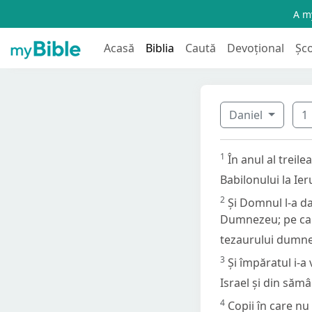
A my
Acasă
Biblia
Caută
Devoțional
Șc
Daniel
1
1
În anul al treil
Babilonului la Ier
2
Și Domnul l-a da
Dumnezeu; pe care
tezaurului dumne
3
Și împăratul i-a
Israel și din sămâ
4
Copii în care nu 