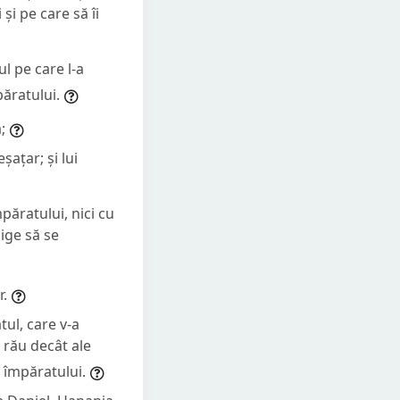
și pe care să îi
ul pe care l-a
păratului.
;
ațar; și lui
păratului, nici cu
lige să se
r.
ul, care v-a
 rău decât ale
a împăratului.