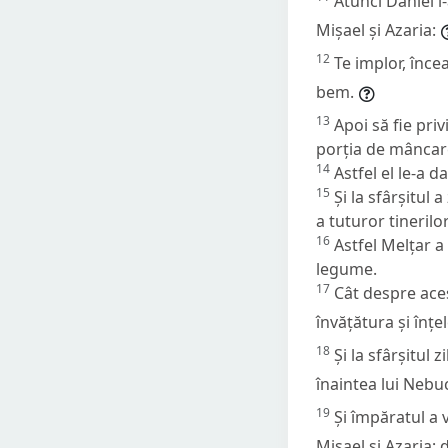
Atunci Daniel i
Mișael și Azaria:
12
Te implor, înce
bem.
13
Apoi să fie priv
porția de mâncare 
14
Astfel el le-a d
15
Și la sfârșitul 
a tuturor tineril
16
Astfel Melțar a 
legume.
17
Cât despre aceș
învățătura și înțe
18
Și la sfârșitul
înaintea lui Nebu
19
Și împăratul a 
Mișael și Azaria; 