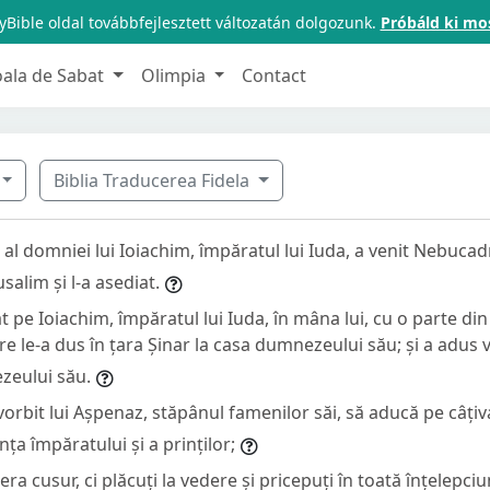
Bible oldal továbbfejlesztett változatán dolgozunk.
Próbáld ki mo
oala de Sabat
Olimpia
Contact
Biblia Traducerea Fidela
ea al domniei lui Ioiachim, împăratul lui Iuda, a venit Nebuca
usalim și l-a asediat.
t pe Ioiachim, împăratul lui Iuda, în mâna lui, cu o parte din 
 le-a dus în țara Șinar la casa dumnezeului său; și a adus v
zeului său.
 vorbit lui Așpenaz, stăpânul famenilor săi, să aducă pe câțiva
nța împăratului și a prinților;
era cusur, ci plăcuți la vedere și pricepuți în toată înțelepciun