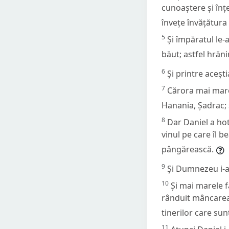
cunoaștere și înțe
învețe învățătura 
5
Și împăratul le-
băut; astfel hrăni
6
Și printre acești
7
Cărora mai marel
Hanania, Șadrac; ș
8
Dar Daniel a hot
vinul pe care îl b
pângărească.
9
Și Dumnezeu i-a 
10
Și mai marele 
rânduit mâncarea 
tinerilor care sun
11