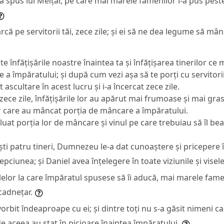
-a spus lui Melțar, pe care mai marele famenilor l-a pus pest
arcă pe servitorii tăi, zece zile; și ei să ne dea legume să mâ
ite înfățișările noastre înaintea ta și înfățișarea tinerilor c
a împăratului; și după cum vezi așa să te porți cu servitorii 
at ascultare în acest lucru și i-a încercat zece zile.
a zece zile, înfățișările lor au apărut mai frumoase și mai gr
or care au mâncat porția de mâncare a împăratului.
luat porția lor de mâncare și vinul pe care trebuiau să îl bea;
ti patru tineri, Dumnezeu le-a dat cunoaștere și pricepere 
lepciunea; și Daniel avea înțelegere în toate viziunile și visele
 zilelor la care împăratul spusese să îi aducă, mai marele fame
cadnețar.
vorbit îndeaproape cu ei; și dintre toți nu s-a găsit nimeni c
de aceea au stat în picioare înaintea împăratului.