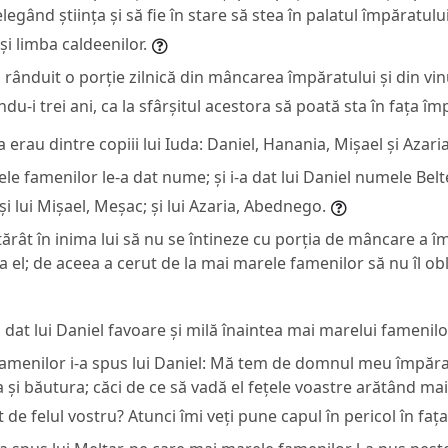
legând știința și să fie în stare să stea în palatul împăratului 
și limba caldeenilor.
a rânduit o porție zilnică din mâncarea împăratului și din vin
ndu-i trei ani, ca la sfârșitul acestora să poată sta în fața îm
a erau dintre copiii lui Iuda: Daniel, Hanania, Mișael și Azaria
e famenilor le-a dat nume; și i-a dat lui Daniel numele Belteș
i lui Mișael, Meșac; și lui Azaria, Abednego.
ărât în inima lui să nu se întineze cu porția de mâncare a îm
ea el; de aceea a cerut de la mai marele famenilor să nu îl ob
dat lui Daniel favoare și milă înaintea mai marelui famenilo
famenilor i-a spus lui Daniel: Mă tem de domnul meu împărat
și băutura; căci de ce să vadă el fețele voastre arătând mai
t de felul vostru? Atunci îmi veți pune capul în pericol în faț