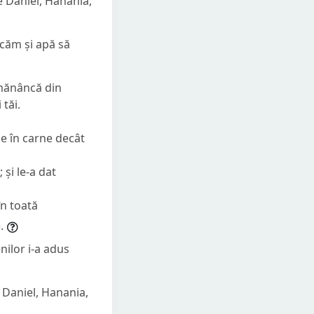
e Daniel, Hanania,
ncăm și apă să
e mănâncă din
tăi.
ase în carne decât
 și le-a dat
în toată
.
nilor i-a adus
a Daniel, Hanania,