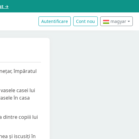
st →
Autentificare
Cont nou
magyar
dnețar, împăratul
vasele casei lui
asele în casa
 dintre copiii lui
ea și iscusiți în