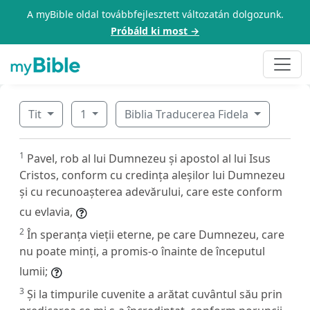
A myBible oldal továbbfejlesztett változatán dolgozunk.
Próbáld ki most →
Tit
1
Biblia Traducerea Fidela
1
Pavel, rob al lui Dumnezeu și apostol al lui Isus
Cristos, conform cu credința aleșilor lui Dumnezeu
și cu recunoașterea adevărului, care este conform
cu evlavia,
2
În speranța vieții eterne, pe care Dumnezeu, care
nu poate minți, a promis-o înainte de începutul
lumii;
3
Și la timpurile cuvenite a arătat cuvântul său prin