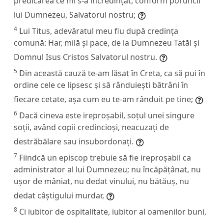
predicarea ce mi s-a încredințat, conform poruncii
lui Dumnezeu, Salvatorul nostru;
4
Lui Titus, adevăratul meu fiu după credința
comună: Har, milă și pace, de la Dumnezeu Tatăl și
Domnul Isus Cristos Salvatorul nostru.
5
Din această cauză te-am lăsat în Creta, ca să pui în
ordine cele ce lipsesc și să rânduiești bătrâni în
fiecare cetate, așa cum eu te-am rânduit pe tine;
6
Dacă cineva este ireproșabil, soțul unei singure
soții, având copii credincioși, neacuzați de
destrăbălare sau insubordonați.
7
Fiindcă un episcop trebuie să fie ireproșabil ca
administrator al lui Dumnezeu; nu încăpățânat, nu
ușor de mâniat, nu dedat vinului, nu bătăuș, nu
dedat câștigului murdar,
8
Ci iubitor de ospitalitate, iubitor al oamenilor buni,