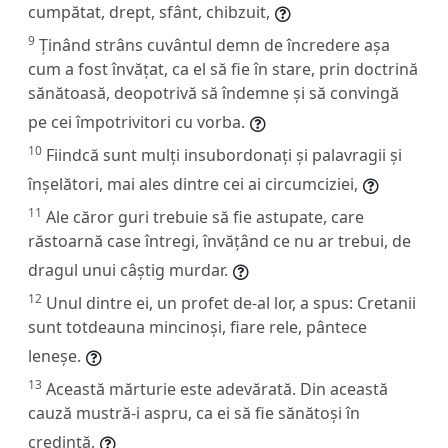
cumpătat, drept, sfânt, chibzuit,
9
Ținând strâns cuvântul demn de încredere așa
cum a fost învățat, ca el să fie în stare, prin doctrină
sănătoasă, deopotrivă să îndemne și să convingă
pe cei împotrivitori cu vorba.
10
Fiindcă sunt mulți insubordonați și palavragii și
înșelători, mai ales dintre cei ai circumciziei,
11
Ale căror guri trebuie să fie astupate, care
răstoarnă case întregi, învățând ce nu ar trebui, de
dragul unui câștig murdar.
12
Unul dintre ei, un profet de-al lor, a spus: Cretanii
sunt totdeauna mincinoși, fiare rele, pântece
leneșe.
13
Această mărturie este adevărată. Din această
cauză mustră-i aspru, ca ei să fie sănătoși în
credință,