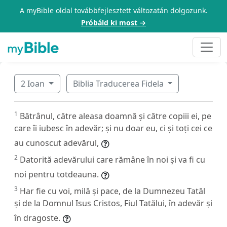
A myBible oldal továbbfejlesztett változatán dolgozunk.
Próbáld ki most →
2 Ioan
Biblia Traducerea Fidela
1
Bătrânul, către aleasa doamnă și către copiii ei, pe
care îi iubesc în adevăr; și nu doar eu, ci și toți cei ce
au cunoscut adevărul,
2
Datorită adevărului care rămâne în noi și va fi cu
noi pentru totdeauna.
3
Har fie cu voi, milă și pace, de la Dumnezeu Tatăl
și de la Domnul Isus Cristos, Fiul Tatălui, în adevăr și
în dragoste.