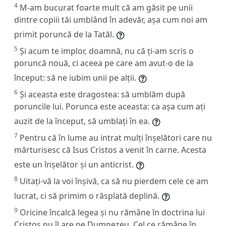
4
M-am bucurat foarte mult că am găsit pe unii
dintre copiii tăi umblând în adevăr, așa cum noi am
primit poruncă de la Tatăl.
5
Și acum te implor, doamnă, nu că ți-am scris o
poruncă nouă, ci aceea pe care am avut-o de la
început: să ne iubim unii pe alții.
6
Și aceasta este dragostea: să umblăm după
poruncile lui. Porunca este aceasta: ca așa cum ați
auzit de la început, să umblați în ea.
7
Pentru că în lume au intrat mulți înșelători care nu
mărturisesc că Isus Cristos a venit în carne. Acesta
este un înșelător și un anticrist.
8
Uitați-vă la voi înșivă, ca să nu pierdem cele ce am
lucrat, ci să primim o răsplată deplină.
9
Oricine încalcă legea și nu rămâne în doctrina lui
Cristos nu îl are pe Dumnezeu. Cel ce rămâne în