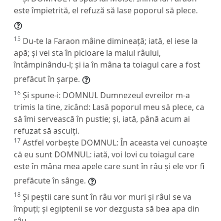
este împietrită, el refuză să lase poporul să plece.
15
Du-te la Faraon mâine dimineață; iată, el iese la
apă; și vei sta în picioare la malul râului,
întâmpinându-l; și ia în mâna ta toiagul care a fost
prefăcut în șarpe.
16
Și spune-i: DOMNUL Dumnezeul evreilor m-a
trimis la tine, zicând: Lasă poporul meu să plece, ca
să îmi servească în pustie; și, iată, până acum ai
refuzat să asculți.
17
Astfel vorbește DOMNUL: În aceasta vei cunoaște
că eu sunt DOMNUL: iată, voi lovi cu toiagul care
este în mâna mea apele care sunt în râu și ele vor fi
prefăcute în sânge.
18
Și peștii care sunt în râu vor muri și râul se va
împuți; și egiptenii se vor dezgusta să bea apa din
râu.