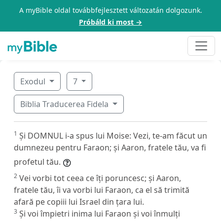
A myBible oldal továbbfejlesztett változatán dolgozunk.
Próbáld ki most →
Exodul
7
Biblia Traducerea Fidela
1
Și DOMNUL i-a spus lui Moise: Vezi, te-am făcut un
dumnezeu pentru Faraon; și Aaron, fratele tău, va fi
profetul tău.
2
Vei vorbi tot ceea ce îți poruncesc; și Aaron,
fratele tău, îi va vorbi lui Faraon, ca el să trimită
afară pe copiii lui Israel din țara lui.
3
Și voi împietri inima lui Faraon și voi înmulți