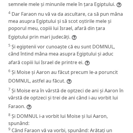
semnele mele și minunile mele în țara Egiptului.
4
Dar Faraon nu vă va da ascultare, ca să pun mâna
mea asupra Egiptului și să scot oștirile mele și
poporul meu, copiii lui Israel, afară din țara
Egiptului prin mari judecăți.
5
Și egiptenii vor cunoaște că eu sunt DOMNUL,
când întind mâna mea asupra Egiptului și aduc
afară copiii lui Israel de printre ei.
6
Și Moise și Aaron au făcut precum le-a poruncit
DOMNUL, astfel au făcut.
7
Și Moise era în vârstă de optzeci de ani și Aaron în
vârstă de optzeci și trei de ani când i-au vorbit lui
Faraon.
8
Și DOMNUL i-a vorbit lui Moise și lui Aaron,
spunând:
9
Când Faraon vă va vorbi, spunând: Arătați un