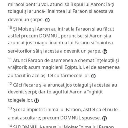
miracol pentru voi, atunci să îi spui lui Aaron: Ia-ți
toiagul și aruncă-l înaintea lui Faraon și acesta va
deveni un șarpe.
10
Și Moise și Aaron au intrat la Faraon și au făcut
astfel precum DOMNUL poruncise; și Aaron și-a
aruncat jos toiagul înaintea lui Faraon și înaintea
servitorilor săi și acesta a devenit un șarpe.
11
Atunci Faraon de asemenea a chemat înțelepții și
vrăjitorii; acum magicienii Egiptului, ei de asemenea
au făcut în același fel cu farmecele lor.
12
Căci fiecare și-a aruncat jos toiagul și acestea au
devenit șerpi; dar toiagul lui Aaron a înghițit
toiegele lor.
13
Și el a împietrit inima lui Faraon, astfel că el nu le-
a dat ascultare; precum DOMNUL spusese.
14
Și DOMNUL i-a spus lui Moise: Inima lui Faraon