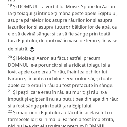
19
Și DOMNUL i-a vorbit lui Moise: Spune lui Aaron:
Ia-ți toiagul și întinde-ți mâna peste apele Egiptului,
asupra pâraielor lor, asupra râurilor lor și asupra
iazurilor lor și asupra tuturor bălților lor de apă, ca
ele să devină sânge; și ca să fie sânge prin toată
țara Egiptului, deopotrivă în vase de lemn și în vase
de piatră.
20
Și Moise și Aaron au făcut astfel, precum
DOMNUL le-a poruncit; și el a ridicat toiagul și a
lovit apele care erau în râu, înaintea ochilor lui
Faraon și înaintea ochilor servitorilor săi; și toate
apele care erau în râu au fost prefăcute în sânge.
21
Și peștii care erau în râu au murit; și râul s-a
împuțit și egiptenii nu au putut bea din apa din râu;
și a fost sânge prin toată țara Egiptului.
22
Și magicienii Egiptului au făcut în același fel cu
farmecele lor; și inima lui Faraon a fost împietrită,
nici nu le-a dat el ascultare; precum DOMNUL