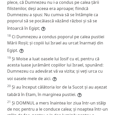
plece, că Dumnezeu nu i-a condus pe calea țării
filistenilor, deși aceea era aproape; fiindcă
Dumnezeu a spus: Nu cumva să se întâmple ca
poporul să se pocăiască văzând război și să se
întoarcă în Egipt;
18
Ci Dumnezeu a condus poporul pe calea pustiei
Mării Roșii; și copiii lui Israel au urcat înarmați din
Egipt.
19
Și Moise a luat oasele lui Iosif cu el, pentru că
acesta luase jurământ copiilor lui Israel, spunând:
Dumnezeu cu adevărat vă va vizita; și veți urca cu
voi oasele mele de aici.
20
Și au început călătoria lor de la Sucot și au așezat
tabără în Etam, în marginea pustiei.
21
Și DOMNUL a mers înaintea lor ziua într-un stâlp
de nor, pentru a le conduce calea; și noaptea într-un