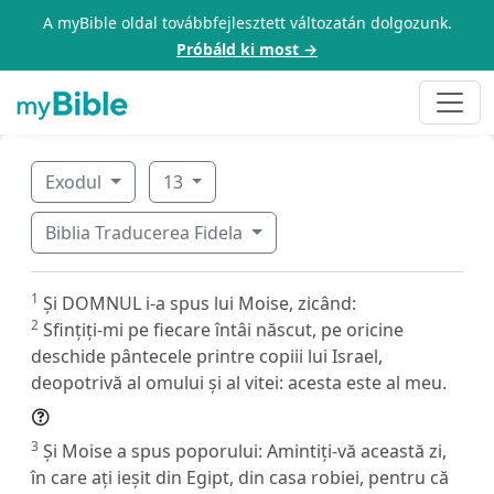
A myBible oldal továbbfejlesztett változatán dolgozunk.
Próbáld ki most →
Exodul
13
Biblia Traducerea Fidela
1
Și DOMNUL i-a spus lui Moise, zicând:
2
Sfințiți-mi pe fiecare întâi născut, pe oricine
deschide pântecele printre copiii lui Israel,
deopotrivă al omului și al vitei: acesta este al meu.
3
Și Moise a spus poporului: Amintiți-vă această zi,
în care ați ieșit din Egipt, din casa robiei, pentru că