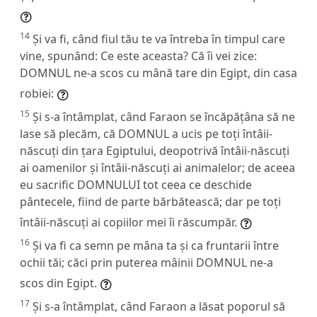
14
Și va fi, când fiul tău te va întreba în timpul care
vine, spunând: Ce este aceasta? Că îi vei zice:
DOMNUL ne-a scos cu mână tare din Egipt, din casa
robiei:
15
Și s-a întâmplat, când Faraon se încăpățâna să ne
lase să plecăm, că DOMNUL a ucis pe toți întâii-
născuți din țara Egiptului, deopotrivă întâii-născuți
ai oamenilor și întâii-născuți ai animalelor; de aceea
eu sacrific DOMNULUI tot ceea ce deschide
pântecele, fiind de parte bărbătească; dar pe toți
întâii-născuți ai copiilor mei îi răscumpăr.
16
Și va fi ca semn pe mâna ta și ca fruntarii între
ochii tăi; căci prin puterea mâinii DOMNUL ne-a
scos din Egipt.
17
Și s-a întâmplat, când Faraon a lăsat poporul să