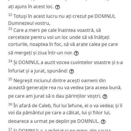
ați ajuns în acest loc.
32
Totuși în acest lucru nu ați crezut pe DOMNUL
Dumnezeul vostru,
33
Care a mers pe cale înaintea voastră, să
cerceteze pentru voi un loc unde să vă înălțați
corturile, noaptea în foc, să vă arate calea pe care
să mergeți și ziua într-un nor.
34
Și DOMNUL a auzit vocea cuvintelor voastre și s-a
înfuriat și a jurat, spunând:
35
Negreșit niciunul dintre acești oameni din
această generație rea nu va vedea țara aceea bună,
pe care am jurat să o dau părinților voștri,
36
În afară de Caleb, fiul lui Iefune, el o va vedea; și îi
voi da pământul pe care a călcat, lui și fiilor lui,
deoarece a urmat pe deplin pe DOMNUL.
37
Și DOMNUL s-a mâniat și pe mine, din cauza