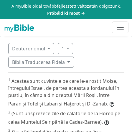
A myBible oldal továbbfejlesztett változatán dolgozunk.
Próbáld ki most →
Deuteronomul
1
Biblia Traducerea Fidela
1
Acestea sunt cuvintele pe care le-a rostit Moise,
întregului Israel, de partea aceasta a Iordanului în
pustiu, în câmpia din dreptul Mării Roșii, între
Paran și Tofel și Laban și Hațerot și Di-Zahab.
2
(Sunt unsprezece zile de călătorie de la Horeb pe
calea Muntelui Seir până la Cades-Barnea).
3
Și s-a întâmplat în al patruzecilea an, în a