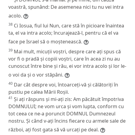
voastră, spunând: De asemenea nici tu nu vei intra
acolo.
38
Ci Iosua, fiul lui Nun, care stă în picioare înaintea
ta, el va intra acolo; încurajează-l, pentru că el va
face pe Israel să o moștenească.
39
Mai mult, micuții voștri, despre care ați spus că
vor fi o pradă și copiii voștri, care în acea zi nu au
cunoscut între bine și rău, ei vor intra acolo și lor le-
o voi da și o vor stăpâni.
40
Dar cât despre voi, întoarceți-vă și călătoriți în
pustiu pe calea Mării Roșii.
41
Și ați răspuns și mi-ați zis: Am păcătuit împotriva
DOMNULUI; ne vom urca și vom lupta, conform cu
tot ceea ce ne-a poruncit DOMNUL Dumnezeul
nostru. Și când v-ați încins fiecare cu armele sale de
război, ați fost gata să vă urcați pe deal.