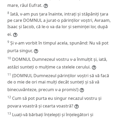
mare, râul Eufrat.
8
Iată, v-am pus țara înainte, intrați și stăpâniți țara
pe care DOMNUL a jurat-o părinților voștri, Avraam,
Isaac și Iacob, că le-o va da lor și seminței lor, după
ei.
9
Și v-am vorbit în timpul acela, spunând: Nu vă pot
purta singur,
10
DOMNUL Dumnezeul vostru v-a înmulțit și, iată,
astăzi sunteți o mulțime ca stelele cerului.
11
(DOMNUL Dumnezeul părinților voștri să vă facă
de o mie de ori mai mulți decât sunteți și să vă
binecuvânteze, precum v-a promis!)
12
Cum să pot purta eu singur necazul vostru și
povara voastră și cearta voastră?
13
Luați-vă bărbați înțelepți și înțelegători și