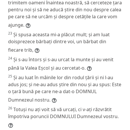
trimitem oameni înaintea noastră, să cerceteze țara
pentru noi și să ne aducă știre din nou despre calea
pe care să ne urcăm și despre cetățile la care vom
ajunge.
23
Și spusa aceasta mi-a plăcut mult; și am luat
doisprezece bărbați dintre voi, un bărbat din
fiecare trib,
24
Și s-au întors și s-au urcat la munte și au venit
până la Valea Eșcol și au cercetat-o.
25
Și au luat în mâinile lor din rodul țării și ni l-au
adus jos; și ne-au adus știre din nou și au spus: Este
o țară bună pe care ne-a dat-o DOMNUL
Dumnezeul nostru.
26
Totuși nu ați voit să vă urcați, ci v-ați răzvrătit
împotriva poruncii DOMNULUI Dumnezeul vostru.