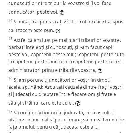
cunoscuți printre triburile voastre și îi voi face
conducători peste voi.
14
Și mi-ați răspuns și ați zis: Lucrul pe care l-ai spus
să îl facem este bun.
15
Astfel că am luat pe mai marii triburilor voastre,
bărbați înțelepți și cunoscuți, și i-am făcut capi
peste voi, căpetenii peste mii și căpetenii peste sute
și căpetenii peste cincizeci și căpetenii peste zeci și
administratori printre triburile voastre,
16
Și am poruncit judecătorilor voștri în timpul
acela, spunând: Ascultați cauzele dintre frații voștri
și judecați cu dreptate între fiecare om și fratele
său și străinul care este cu el.
17
Să nu fiți părtinitori în judecată, ci să ascultați
atât pe cel mic cât și pe cel mare; să nu vă temeți de
fața omului, pentru că judecata este a lui