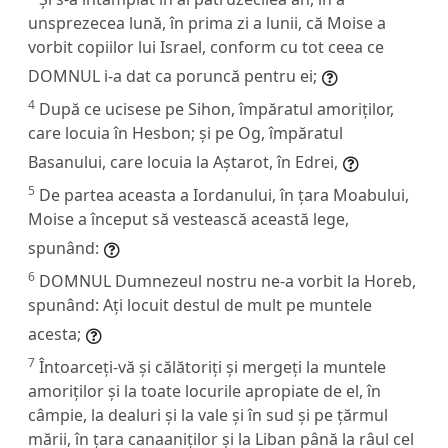
unsprezecea lună, în prima zi a lunii, că Moise a
vorbit copiilor lui Israel, conform cu tot ceea ce
DOMNUL i-a dat ca poruncă pentru ei;
4
După ce ucisese pe Sihon, împăratul amoriților,
care locuia în Hesbon; și pe Og, împăratul
Basanului, care locuia la Aștarot, în Edrei,
5
De partea aceasta a Iordanului, în țara Moabului,
Moise a început să vestească această lege,
spunând:
6
DOMNUL Dumnezeul nostru ne-a vorbit la Horeb,
spunând: Ați locuit destul de mult pe muntele
acesta;
7
Întoarceți-vă și călătoriți și mergeți la muntele
amoriților și la toate locurile apropiate de el, în
câmpie, la dealuri și la vale și în sud și pe țărmul
mării, în țara canaaniților și la Liban până la râul cel