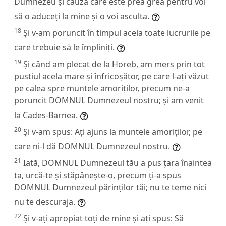
Dumnezeu și cauza care este prea grea pentru voi
să o aduceți la mine și o voi asculta.
18
Și v-am poruncit în timpul acela toate lucrurile pe
care trebuie să le împliniți.
19
Și când am plecat de la Horeb, am mers prin tot
pustiul acela mare și înfricoșător, pe care l-ați văzut
pe calea spre muntele amoriților, precum ne-a
poruncit DOMNUL Dumnezeul nostru; și am venit
la Cades-Barnea.
20
Și v-am spus: Ați ajuns la muntele amoriților, pe
care ni-l dă DOMNUL Dumnezeul nostru.
21
Iată, DOMNUL Dumnezeul tău a pus țara înaintea
ta, urcă-te și stăpânește-o, precum ți-a spus
DOMNUL Dumnezeul părinților tăi; nu te teme nici
nu te descuraja.
22
Și v-ați apropiat toți de mine și ați spus: Să