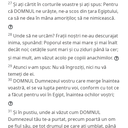
27
Și ați cârtit în corturile voastre și ați spus: Pentru
că DOMNUL ne urăște, ne-a scos din țara Egiptului,
ca să ne dea în mâna amoriților, să ne nimicească.
28
Unde să ne urcăm? Frații noștri ne-au descurajat
inima, spunând: Poporul este mai mare și mai înalt
decât noi; cetățile sunt mari și cu ziduri până la cer;
și mai mult, am văzut acolo pe copiii anachimilor.
29
Atunci v-am spus: Nu vă îngroziți, nici nu vă
temeți de ei.
30
DOMNUL Dumnezeul vostru care merge înaintea
voastră, el se va lupta pentru voi, conform cu tot ce
a făcut pentru voi în Egipt, înaintea ochilor voștri;
31
Și în pustiu, unde ai văzut cum DOMNUL
Dumnezeul tău te-a purtat, precum poartă un om
pe fiul său, pe tot drumul pe care ați umblat, până