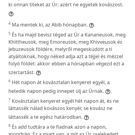
ki onnan titeket az Úr; azért ne egyetek kovászost.
4
Ma mentek ki, az Abib hónapban.
5
És ha majd bevisz téged az Úr a Kananeusok, meg
Khittheusok, meg Emoreusok, meg Khivveusok és
Jebuzeusok földére, melyről megesküdött a ti
atyáitoknak, hogy néked adja azt a téjjel és mézzel
folyó földet: akkor ebben a hónapban végezd ezt a
szertartást.
6
Hét napon át kovásztalan kenyeret egyél, a
hetedik napon pedig innepet ülj az Úrnak.
7
Kovásztalan kenyeret egyél hét napon át, és ne
láttassék nálad kovászos kenyér, se kovász ne
láttassék a te egész határodban.
8
És add tudtára a te fiadnak azon a napon,
mondván: Ez a miatt van, a mit az Úr cselekedett