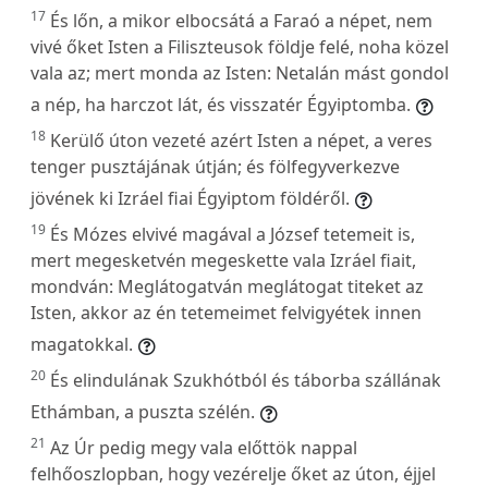
17
És lőn, a mikor elbocsátá a Faraó a népet, nem
vivé őket Isten a Filiszteusok földje felé, noha közel
vala az; mert monda az Isten: Netalán mást gondol
a nép, ha harczot lát, és visszatér Égyiptomba.
18
Kerülő úton vezeté azért Isten a népet, a veres
tenger pusztájának útján; és fölfegyverkezve
jövének ki Izráel fiai Égyiptom földéről.
19
És Mózes elvivé magával a József tetemeit is,
mert megesketvén megeskette vala Izráel fiait,
mondván: Meglátogatván meglátogat titeket az
Isten, akkor az én tetemeimet felvigyétek innen
magatokkal.
20
És elindulának Szukhótból és táborba szállának
Ethámban, a puszta szélén.
21
Az Úr pedig megy vala előttök nappal
felhőoszlopban, hogy vezérelje őket az úton, éjjel