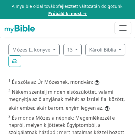
A myBible oldal továbbfejlesztett változatán dolgozunk.
Próbáld ki most →
Mózes II. könyve
13
Károli Biblia
1
És szóla az Úr Mózesnek, mondván:
2
Nékem szentelj minden elsőszülöttet, valami
megnyitja az ő anyjának méhét az Izráel fiai között,
akár ember, akár barom, enyim legyen az.
3
És monda Mózes a népnek: Megemlékezzél e
napról, melyen kijöttetek Égyiptomból, a
szolgálatnak házából; mert hatalmas kézzel hozott