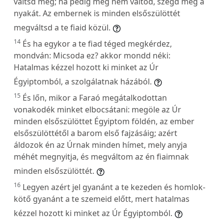
váltsd meg; ha pedig meg nem váltod, szegd meg a
nyakát. Az embernek is minden elsőszülöttét
megváltsd a te fiaid közül.
14
És ha egykor a te fiad téged megkérdez,
mondván: Micsoda ez? akkor mondd néki:
Hatalmas kézzel hozott ki minket az Úr
Égyiptomból, a szolgálatnak házából.
15
És lőn, mikor a Faraó megátalkodottan
vonakodék minket elbocsátani: megöle az Úr
minden elsőszülöttet Égyiptom földén, az ember
elsőszülöttétől a barom első fajzásáig; azért
áldozok én az Úrnak minden hímet, mely anyja
méhét megnyitja, és megváltom az én fiaimnak
minden elsőszülöttét.
16
Legyen azért jel gyanánt a te kezeden és homlok-
kötő gyanánt a te szemeid előtt, mert hatalmas
kézzel hozott ki minket az Úr Égyiptomból.