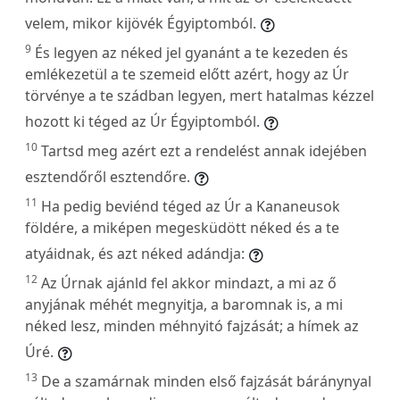
velem, mikor kijövék Égyiptomból.
9
És legyen az néked jel gyanánt a te kezeden és
emlékezetül a te szemeid előtt azért, hogy az Úr
törvénye a te szádban legyen, mert hatalmas kézzel
hozott ki téged az Úr Égyiptomból.
10
Tartsd meg azért ezt a rendelést annak idejében
esztendőről esztendőre.
11
Ha pedig beviénd téged az Úr a Kananeusok
földére, a miképen megesküdött néked és a te
atyáidnak, és azt néked adándja:
12
Az Úrnak ajánld fel akkor mindazt, a mi az ő
anyjának méhét megnyitja, a baromnak is, a mi
néked lesz, minden méhnyitó fajzását; a hímek az
Úré.
13
De a szamárnak minden első fajzását báránynyal