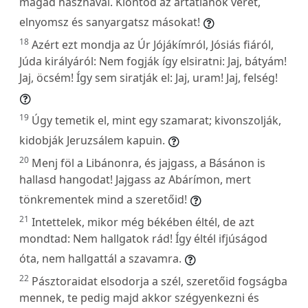
magad hasznával. Kiontod az ártatlanok vérét,
elnyomsz és sanyargatsz másokat!
18
Azért ezt mondja az Úr Jójákímról, Jósiás fiáról,
Júda királyáról: Nem fogják így elsiratni: Jaj, bátyám!
Jaj, öcsém! Így sem siratják el: Jaj, uram! Jaj, felség!
19
Úgy temetik el, mint egy szamarat; kivonszolják,
kidobják Jeruzsálem kapuin.
20
Menj föl a Libánonra, és jajgass, a Básánon is
hallasd hangodat! Jajgass az Abárímon, mert
tönkrementek mind a szeretőid!
21
Intettelek, mikor még békében éltél, de azt
mondtad: Nem hallgatok rád! Így éltél ifjúságod
óta, nem hallgattál a szavamra.
22
Pásztoraidat elsodorja a szél, szeretőid fogságba
mennek, te pedig majd akkor szégyenkezni és