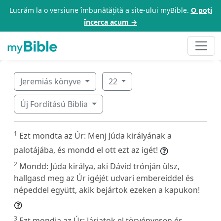
Lucrăm la o versiune îmbunătățită a site-ului myBible.
O poți
încerca acum →
Jeremiás könyve
22
Új Fordítású Biblia
1
Ezt mondta az Úr: Menj Júda királyának a
palotájába, és mondd el ott ezt az igét!
2
Mondd: Júda királya, aki Dávid trónján ülsz,
hallgasd meg az Úr igéjét udvari embereiddel és
népeddel együtt, akik bejártok ezeken a kapukon!
3
Ezt mondja az Úr: Járjatok el törvényesen és