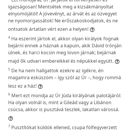
igazságosan! Mentsétek meg a kizsákmányoltat
elnyomójától! A jövevényt, az árvát és az özvegyet
ne nyomorgassátok! Ne erőszakoskodjatok, és ne
ontsatok ártatlan vért ezen a helyen!
4
Ha eszerint jártok el, akkor olyan királyok fognak
bejárni ennek a háznak a kapuin, akik Dávid trónján
ülnek, és harci kocsin meg lovon járnak; bejárnak
majd ők udvari embereikkel és népükkel együtt.
5
De ha nem hallgattok ezekre az igékre, én
magamra esküszöm – így szól az Úr –, hogy rommá
lesz ez a ház!
6
Mert ezt mondja az Úr Júda királyának palotájáról:
Ha olyan volnál is, mint a Gileád vagy a Libánon
csúcsa, akkor is pusztává teszlek, lakatlan várossá.
7
Pusztítókat küldök ellened, csupa fölfegyverzett