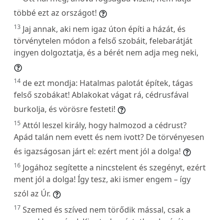
többé ezt az országot!
13
Jaj annak, aki nem igaz úton építi a házát, és
törvénytelen módon a felső szobáit, felebarátját
ingyen dolgoztatja, és a bérét nem adja meg neki,
14
de ezt mondja: Hatalmas palotát építek, tágas
felső szobákat! Ablakokat vágat rá, cédrusfával
burkolja, és vörösre festeti!
15
Attól leszel király, hogy halmozod a cédrust?
Apád talán nem evett és nem ivott? De törvényesen
és igazságosan járt el: ezért ment jól a dolga!
16
Jogához segítette a nincstelent és szegényt, ezért
ment jól a dolga! Így tesz, aki ismer engem – így
szól az Úr.
17
Szemed és szíved nem törődik mással, csak a