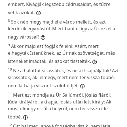
embert. Kivágják legszebb cédrusaidat, és tűzre
vetik azokat.
8
Sok nép megy majd el e város mellett, és azt
kérdezik egymástól: Miért bánt el így az Úr ezzel a
nagy várossal?
9
Akkor majd ezt fogják felelni: Azért, mert
elhagyták Istenüknek, az Úr nak szövetségét, más
isteneket imádtak, és azokat tisztelték.
10
Ne a halottat sirassátok, és ne azt sajnáljátok! Azt
sirassátok, aki elmegy, mert nem tér vissza többé,
nem láthatja viszont szülőföldjét.
11
Mert ezt mondja az Úr Sallúmról, Jósiás fiáról,
Júda királyáról, aki apja, Jósiás után lett király: Aki
most elmegy erről a helyről, nem tér vissza ide
többé.
12
Ott hal meg, ahová fogságba viszik, nem látja