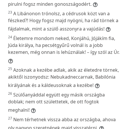
pirulni fogsz minden gonoszságodért.
23
A Libánonon trónolsz, a cédrusok közt van a
fészked?! Hogy fogsz majd nyögni, ha rád törnek a
fájdalmak, mint a szülő asszonyra a vajúdás!
24
Életemre mondom neked, Konjáhú, Jójákím fia,
Júda királya, ha pecsétgyűrű volnál is a jobb
kezemen, még onnan is lehúználak! – így szól az Úr.
25
Azoknak a kezébe adlak, akik az életedre törnek,
akiktől iszonyodsz: Nebukadneccarnak, Babilónia
királyának és a káldeusoknak a kezébe!
26
Szülőanyáddal együtt egy másik országba
doblak; nem ott születtetek, de ott fogtok
meghalni!
27
Nem térhetnek vissza abba az országba, ahova
oly nagyon szeretnének majd visszatérni.