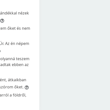
szándékkal nézek
ítem őket és nem
Úr. Az én népem
, olyanná teszem
aradtak ebben az
ént, átkaikban
tszórom őket.
rról a földről,