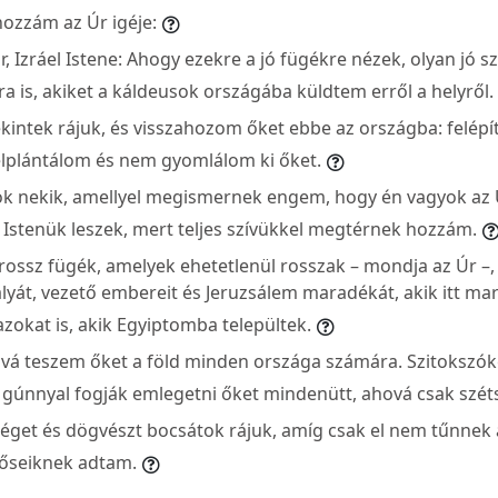
hozzám az Úr igéje:
, Izráel Istene: Ahogy ezekre a jó fügékre nézek, olyan jó 
ra is, akiket a káldeusok országába küldtem erről a helyről.
ekintek rájuk, és visszahozom őket ebbe az országba: felép
lplántálom és nem gyomlálom ki őket.
ok nekik, amellyel megismernek engem, hogy én vagyok az 
 Istenük leszek, mert teljes szívükkel megtérnek hozzám.
rossz fügék, amelyek ehetetlenül rosszak – mondja az Úr –
irályát, vezető embereit és Jeruzsálem maradékát, akik itt m
zokat is, akik Egyiptomba települtek.
ává teszem őket a föld minden országa számára. Szitokszók
 gúnnyal fogják emlegetni őket mindenütt, ahová csak szé
séget és dögvészt bocsátok rájuk, amíg csak el nem tűnnek a
 őseiknek adtam.