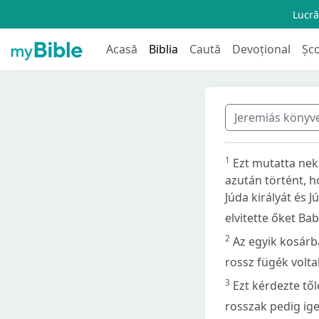
Lucră
Acasă
Biblia
Caută
Devoțional
Șc
Jeremiás könyv
1
Ezt mutatta nek
azután történt, h
Júda királyát és 
elvitette őket Bab
2
Az egyik kosárb
rossz fügék volta
3
Ezt kérdezte től
rosszak pedig ige