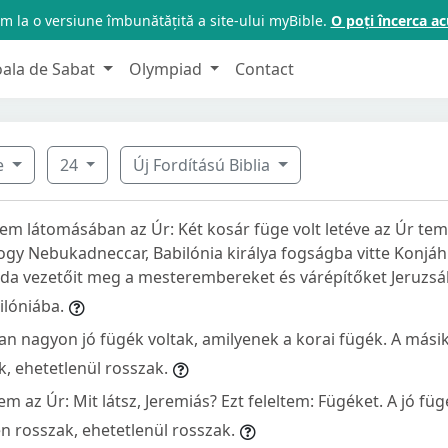
m la o versiune îmbunătățită a site-ului myBible.
O poți încerca 
oala de Sabat
Olympiad
Contact
e
24
Új Fordítású Biblia
em látomásában az Úr: Két kosár füge volt letéve az Úr tem
ogy Nebukadneccar, Babilónia királya fogságba vitte Konjáhút
Júda vezetőit meg a mesterembereket és várépítőket Jeruzsá
ilóniába.
an nagyon jó fügék voltak, amilyenek a korai fügék. A mási
k, ehetetlenül rosszak.
em az Úr: Mit látsz, Jeremiás? Ezt feleltem: Fügéket. A jó füg
n rosszak, ehetetlenül rosszak.