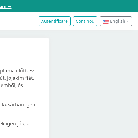
acum →
Autentificare
Cont nou
English
ploma előtt. Ez
, Jójákím fiát,
lemből, és
k kosárban igen
ék igen jók, a