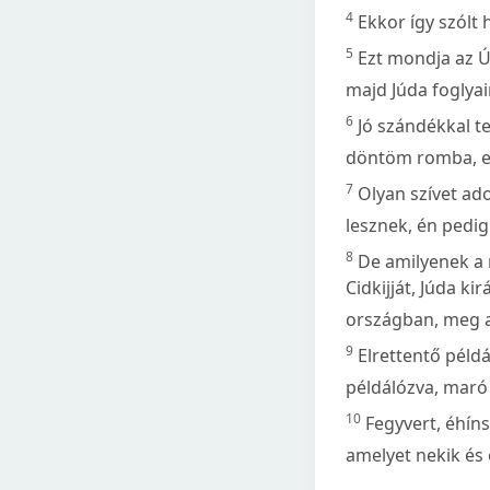
4
Ekkor így szólt 
5
Ezt mondja az Úr
majd Júda foglyai
6
Jó szándékkal t
döntöm romba, e
7
Olyan szívet ad
lesznek, én pedig
8
De amilyenek a 
Cidkijját, Júda k
országban, meg a
9
Elrettentő péld
példálózva, maró
10
Fegyvert, éhín
amelyet nekik és