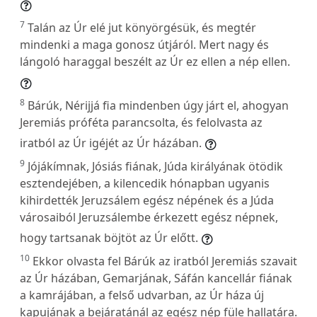
7
Talán az Úr elé jut könyörgésük, és megtér
mindenki a maga gonosz útjáról. Mert nagy és
lángoló haraggal beszélt az Úr ez ellen a nép ellen.
8
Bárúk, Nérijjá fia mindenben úgy járt el, ahogyan
Jeremiás próféta parancsolta, és felolvasta az
iratból az Úr igéjét az Úr házában.
9
Jójákímnak, Jósiás fiának, Júda királyának ötödik
esztendejében, a kilencedik hónapban ugyanis
kihirdették Jeruzsálem egész népének és a Júda
városaiból Jeruzsálembe érkezett egész népnek,
hogy tartsanak böjtöt az Úr előtt.
10
Ekkor olvasta fel Bárúk az iratból Jeremiás szavait
az Úr házában, Gemarjának, Sáfán kancellár fiának
a kamrájában, a felső udvarban, az Úr háza új
kapujának a bejáratánál az egész nép füle hallatára.