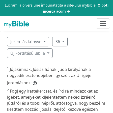
Lucrăm la o versiune îmbunătățită a site-ului myBible.
O poți
încerca acum →
Jeremiás könyve
36
Új Fordítású Biblia
1
Jójákímnak, Jósiás fiának, Júda királyának a
negyedik esztendejében így szólt az Úr igéje
Jeremiáshoz:
2
Fogj egy irattekercset, és írd rá mindazokat az
igéket, amelyeket kijelentettem neked Izráelről,
Júdáról és a többi népről, attól fogva, hogy beszélni
kezdtem hozzád: Jósiás idejétől kezdve egészen