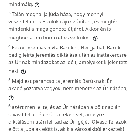
mindmáig.
3
Talán meghallja Júda háza, hogy mennyi
veszedelmet készülök rájuk zúdítani, és megtér
mindenki a maga gonosz útjáról. Akkor én is
megbocsátom bűnüket és vétküket.
4
Ekkor Jeremiás hívta Bárúkot, Nérijjá fiát, Bárúk
pedig leírta Jeremiás diktálása után az irattekercsre
az Úr nak mindazokat az igéit, amelyeket kijelentett
neki.
5
Majd ezt parancsolta Jeremiás Bárúknak: Én
akadályoztatva vagyok, nem mehetek az Úr házába,
6
azért menj el te, és az Úr házában a böjt napján
olvasd fel a nép előtt a tekercset, amelyre
diktálásom után leírtad az Úr igéjét. Olvasd fel azok
előtt a júdaiak előtt is, akik a városaikból érkeztek!