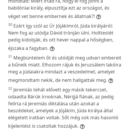
mondtad: Miért írtad rá, hogy el fog jönni a
babilóniai király, elpusztítja ezt az országot, és
véget vet benne embernek és állatnak?!
30
Ezért így szól az Úr Jójákímról, Júda királyáról:
Nem fog az utódja Dávid trónján ülni. Holttestét
pedig kidobják, és ott hever nappal a hőségben,
éjszaka a fagyban.
31
Megbüntetem őt és utódját meg udvari embereit
a bűneik miatt. Elhozom rájuk és Jeruzsálem lakóira
meg a júdaiakra mindazt a veszedelmet, amelyet
megmondtam nekik, de nem hallgattak meg.
32
Jeremiás tehát elővett egy másik tekercset,
odaadta Bárúk írnoknak, Nérijjá fiának, az pedig
felírta rá Jeremiás diktálása után azokat a
beszédeket, amelyek a Jójákím, Júda királya által
elégetett iratban voltak. Sőt még sok más hasonló
kijelentést is csatoltak hozzájuk.