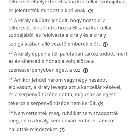
tekercset elhelyezték Elísámá kancellár szobájában,
és jelentették mindezt a királynak.
21
A király elküldte Jehúdít, hogy hozza el a
tekercset. Jehúdí el is hozta Elísámá kancellár
szobájából, és felolvasta a király és a király
szolgálatában álló vezető emberek előtt.
22
A király éppen a téli palotában tartózkodott, mert
az év kilencedik hónapja volt; előtte a
szenesserpenyőben égett a tűz.
23
Amikor Jehúdí három vagy négy hasábot
elolvasott, a király levágta azt a kancellár késével,
és a serpenyő tüzébe dobta, míg csak az egész
tekercs a serpenyő tüzébe nem került.
24
Nem rettentek meg, ruháikat sem szaggatták
meg, sem a király, sem udvari emberei, amikor
hallották mindezeket.