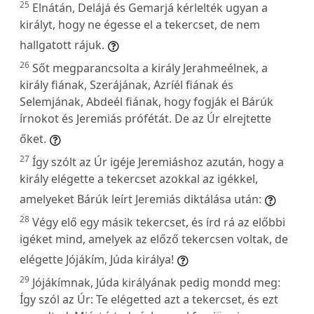
25
Elnátán, Delájá és Gemarjá kérlelték ugyan a
királyt, hogy ne égesse el a tekercset, de nem
hallgatott rájuk.
26
Sőt megparancsolta a király Jerahmeélnek, a
király fiának, Szerájának, Azríél fiának és
Selemjának, Abdeél fiának, hogy fogják el Bárúk
írnokot és Jeremiás prófétát. De az Úr elrejtette
őket.
27
Így szólt az Úr igéje Jeremiáshoz azután, hogy a
király elégette a tekercset azokkal az igékkel,
amelyeket Bárúk leírt Jeremiás diktálása után:
28
Végy elő egy másik tekercset, és írd rá az előbbi
igéket mind, amelyek az előző tekercsen voltak, de
elégette Jójákím, Júda királya!
29
Jójákímnak, Júda királyának pedig mondd meg:
Így szól az Úr: Te elégetted azt a tekercset, és ezt