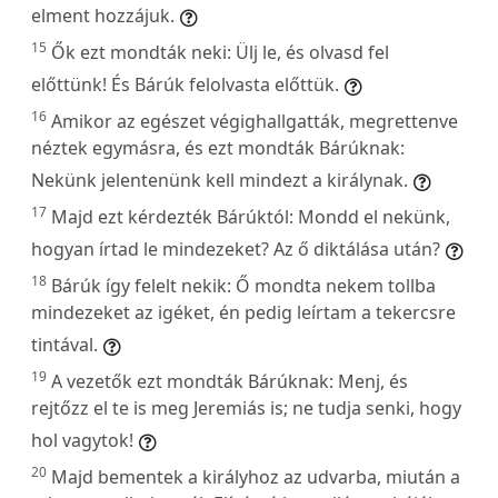
elment hozzájuk.
15
Ők ezt mondták neki: Ülj le, és olvasd fel
előttünk! És Bárúk felolvasta előttük.
16
Amikor az egészet végighallgatták, megrettenve
néztek egymásra, és ezt mondták Bárúknak:
Nekünk jelentenünk kell mindezt a királynak.
17
Majd ezt kérdezték Bárúktól: Mondd el nekünk,
hogyan írtad le mindezeket? Az ő diktálása után?
18
Bárúk így felelt nekik: Ő mondta nekem tollba
mindezeket az igéket, én pedig leírtam a tekercsre
tintával.
19
A vezetők ezt mondták Bárúknak: Menj, és
rejtőzz el te is meg Jeremiás is; ne tudja senki, hogy
hol vagytok!
20
Majd bementek a királyhoz az udvarba, miután a