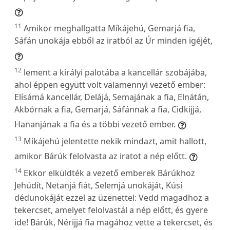
11
Amikor meghallgatta Míkájehú, Gemarjá fia,
Sáfán unokája ebből az iratból az Úr minden igéjét,
12
lement a királyi palotába a kancellár szobájába,
ahol éppen együtt volt valamennyi vezető ember:
Elísámá kancellár, Delájá, Semajának a fia, Elnátán,
Akbórnak a fia, Gemarjá, Sáfánnak a fia, Cidkijjá,
Hananjának a fia és a többi vezető ember.
13
Míkájehú jelentette nekik mindazt, amit hallott,
amikor Bárúk felolvasta az iratot a nép előtt.
14
Ekkor elküldték a vezető emberek Bárúkhoz
Jehúdít, Netanjá fiát, Selemjá unokáját, Kúsí
dédunokáját ezzel az üzenettel: Vedd magadhoz a
tekercset, amelyet felolvastál a nép előtt, és gyere
ide! Bárúk, Nérijjá fia magához vette a tekercset, és