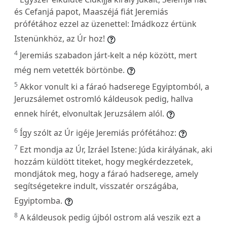
és Cefanjá papot, Maaszéjá fiát Jeremiás
prófétához ezzel az üzenettel: Imádkozz értünk
Istenünkhöz, az Úr hoz!
4
Jeremiás szabadon járt-kelt a nép között, mert
még nem vetették börtönbe.
5
Akkor vonult ki a fáraó hadserege Egyiptomból, a
Jeruzsálemet ostromló káldeusok pedig, hallva
ennek hírét, elvonultak Jeruzsálem alól.
6
Így szólt az Úr igéje Jeremiás prófétához:
7
Ezt mondja az Úr, Izráel Istene: Júda királyának, aki
hozzám küldött titeket, hogy megkérdezzetek,
mondjátok meg, hogy a fáraó hadserege, amely
segítségetekre indult, visszatér országába,
Egyiptomba.
8
A káldeusok pedig újból ostrom alá veszik ezt a