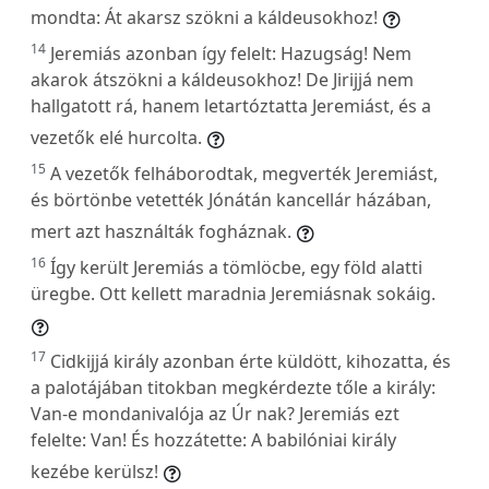
mondta: Át akarsz szökni a káldeusokhoz!
14
Jeremiás azonban így felelt: Hazugság! Nem
akarok átszökni a káldeusokhoz! De Jirijjá nem
hallgatott rá, hanem letartóztatta Jeremiást, és a
vezetők elé hurcolta.
15
A vezetők felháborodtak, megverték Jeremiást,
és börtönbe vetették Jónátán kancellár házában,
mert azt használták fogháznak.
16
Így került Jeremiás a tömlöcbe, egy föld alatti
üregbe. Ott kellett maradnia Jeremiásnak sokáig.
17
Cidkijjá király azonban érte küldött, kihozatta, és
a palotájában titokban megkérdezte tőle a király:
Van-e mondanivalója az Úr nak? Jeremiás ezt
felelte: Van! És hozzátette: A babilóniai király
kezébe kerülsz!