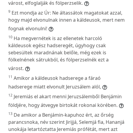
várost, elfoglalják és fölperzselik.
9
Ezt mondja az Úr: Ne áltassátok magatokat azzal,
hogy majd elvonulnak innen a káldeusok, mert nem
fognak elvonulni!
10
Ha megvernétek is az ellenetek harcoló
káldeusok egész hadseregét, úgyhogy csak
sebesültek maradnának belőle, még ezek is
fölkelnének sátrukból, és fölperzselnék ezt a
várost.
11
Amikor a káldeusok hadserege a fáraó
hadserege miatt elvonult Jeruzsálem alól,
12
Jeremiás el akart menni Jeruzsálemből Benjámin
földjére, hogy átvegye birtokát rokonai körében.
13
De amikor a Benjámin-kapuhoz ért, az őrség
parancsnoka, név szerint Jirijjá, Selemjá fia, Hananjá
unokája letartóztatta Jeremiás prófétát, mert azt