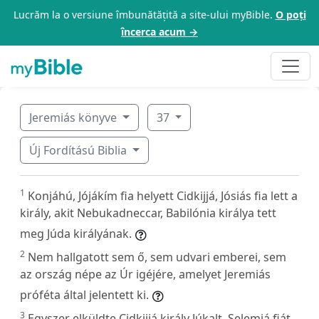
Lucrăm la o versiune îmbunătățită a site-ului myBible.
O poți
încerca acum →
Jeremiás könyve
37
Új Fordítású Biblia
1
Konjáhú, Jójákím fia helyett Cidkijjá, Jósiás fia lett a
király, akit Nebukadneccar, Babilónia királya tett
meg Júda királyának.
2
Nem hallgatott sem ő, sem udvari emberei, sem
az ország népe az Úr igéjére, amelyet Jeremiás
próféta által jelentett ki.
3
Egyszer elküldte Cidkijjá király Júkalt, Selemjá fiát