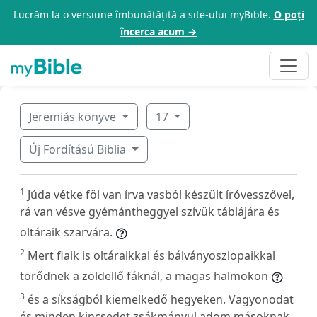
Lucrăm la o versiune îmbunătățită a site-ului myBible.
O poți
încerca acum →
Jeremiás könyve
17
Új Fordítású Biblia
1
Júda vétke föl van írva vasból készült íróvesszővel,
rá van vésve gyémántheggyel szívük táblájára és
oltáraik szarvára.
2
Mert fiaik is oltáraikkal és bálványoszlopaikkal
törődnek a zöldellő fáknál, a magas halmokon
3
és a síkságból kiemelkedő hegyeken. Vagyonodat
és minden kincsedet zsákmányul adom másoknak