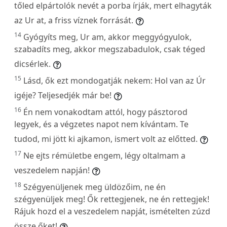
tőled elpártolók nevét a porba írják, mert elhagyták
az Ur at, a friss víznek forrását.
14
Gyógyíts meg, Ur am, akkor meggyógyulok,
szabadíts meg, akkor megszabadulok, csak téged
dicsérlek.
15
Lásd, ők ezt mondogatják nekem: Hol van az Úr
igéje? Teljesedjék már be!
16
Én nem vonakodtam attól, hogy pásztorod
legyek, és a végzetes napot nem kívántam. Te
tudod, mi jött ki ajkamon, ismert volt az előtted.
17
Ne ejts rémületbe engem, légy oltalmam a
veszedelem napján!
18
Szégyenüljenek meg üldözőim, ne én
szégyenüljek meg! Ők rettegjenek, ne én rettegjek!
Rájuk hozd el a veszedelem napját, ismételten zúzd
össze őket!