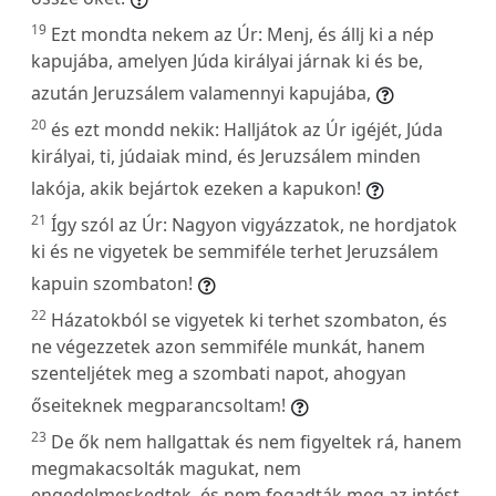
19
Ezt mondta nekem az Úr: Menj, és állj ki a nép
kapujába, amelyen Júda királyai járnak ki és be,
azután Jeruzsálem valamennyi kapujába,
20
és ezt mondd nekik: Halljátok az Úr igéjét, Júda
királyai, ti, júdaiak mind, és Jeruzsálem minden
lakója, akik bejártok ezeken a kapukon!
21
Így szól az Úr: Nagyon vigyázzatok, ne hordjatok
ki és ne vigyetek be semmiféle terhet Jeruzsálem
kapuin szombaton!
22
Házatokból se vigyetek ki terhet szombaton, és
ne végezzetek azon semmiféle munkát, hanem
szenteljétek meg a szombati napot, ahogyan
őseiteknek megparancsoltam!
23
De ők nem hallgattak és nem figyeltek rá, hanem
megmakacsolták magukat, nem
engedelmeskedtek, és nem fogadták meg az intést.