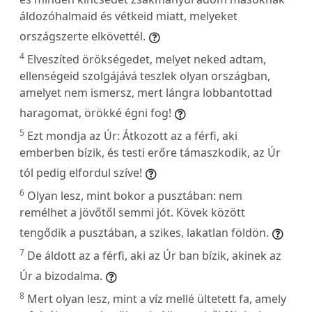
áldozóhalmaid és vétkeid miatt, melyeket
országszerte elkövettél.
4
Elveszíted örökségedet, melyet neked adtam,
ellenségeid szolgájává teszlek olyan országban,
amelyet nem ismersz, mert lángra lobbantottad
haragomat, örökké égni fog!
5
Ezt mondja az Úr: Átkozott az a férfi, aki
emberben bízik, és testi erőre támaszkodik, az Úr
tól pedig elfordul szíve!
6
Olyan lesz, mint bokor a pusztában: nem
remélhet a jövőtől semmi jót. Kövek között
tengődik a pusztában, a szikes, lakatlan földön.
7
De áldott az a férfi, aki az Úr ban bízik, akinek az
Úr a bizodalma.
8
Mert olyan lesz, mint a víz mellé ültetett fa, amely