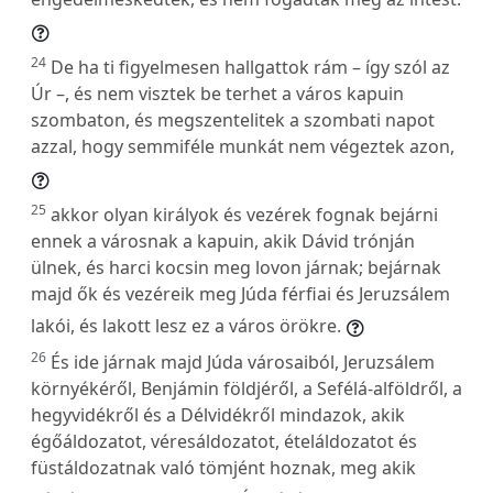
24
De ha ti figyelmesen hallgattok rám – így szól az
Úr –, és nem visztek be terhet a város kapuin
szombaton, és megszentelitek a szombati napot
azzal, hogy semmiféle munkát nem végeztek azon,
25
akkor olyan királyok és vezérek fognak bejárni
ennek a városnak a kapuin, akik Dávid trónján
ülnek, és harci kocsin meg lovon járnak; bejárnak
majd ők és vezéreik meg Júda férfiai és Jeruzsálem
lakói, és lakott lesz ez a város örökre.
26
És ide járnak majd Júda városaiból, Jeruzsálem
környékéről, Benjámin földjéről, a Sefélá-alföldről, a
hegyvidékről és a Délvidékről mindazok, akik
égőáldozatot, véresáldozatot, ételáldozatot és
füstáldozatnak való tömjént hoznak, meg akik