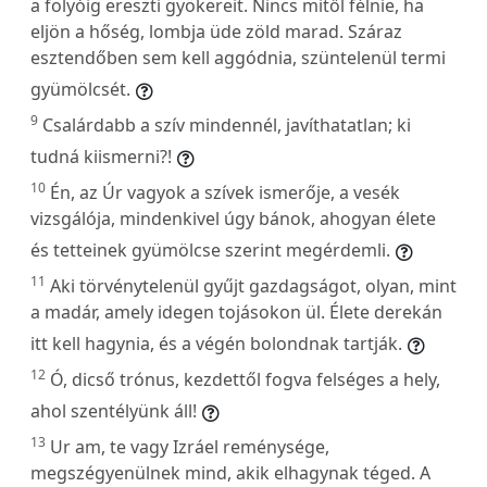
a folyóig ereszti gyökereit. Nincs mitől félnie, ha
eljön a hőség, lombja üde zöld marad. Száraz
esztendőben sem kell aggódnia, szüntelenül termi
gyümölcsét.
9
Csalárdabb a szív mindennél, javíthatatlan; ki
tudná kiismerni?!
10
Én, az Úr vagyok a szívek ismerője, a vesék
vizsgálója, mindenkivel úgy bánok, ahogyan élete
és tetteinek gyümölcse szerint megérdemli.
11
Aki törvénytelenül gyűjt gazdagságot, olyan, mint
a madár, amely idegen tojásokon ül. Élete derekán
itt kell hagynia, és a végén bolondnak tartják.
12
Ó, dicső trónus, kezdettől fogva felséges a hely,
ahol szentélyünk áll!
13
Ur am, te vagy Izráel reménysége,
megszégyenülnek mind, akik elhagynak téged. A