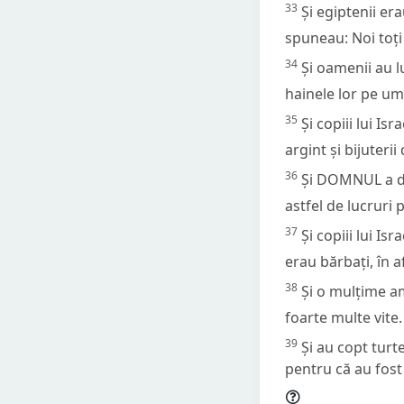
33
Și egiptenii era
spuneau: Noi toț
34
Și oamenii au lu
hainele lor pe ume
35
Și copiii lui Is
argint și bijuterii
36
Și DOMNUL a da
astfel de lucruri
37
Și copiii lui Is
erau bărbați, în a
38
Și o mulțime am
foarte multe vite.
39
Și au copt turt
pentru că au fost 