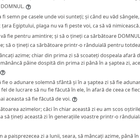
nt DOMNUL.
a fi semn pe casele unde voi sunteți; și când eu văd sângele,
c țara Egiptului, plaga nu va fi peste voi, ca să vă nimicească.
ă vă fie pentru amintire; și să o țineți ca sărbătoare DOMNU
re; să o țineți ca sărbătoare printr-o rânduială pentru totde
âncați azime; chiar din prima zi să scoateți dospeala afară d
mănâncă pâine dospită din prima zi până în a șaptea zi, acel 
să fie o adunare solemnă sfântă și în a șaptea zi să fie adun
 fel de lucrare să nu fie făcută în ele, în afară de ceea ce fi
 aceasta să fie făcută de voi.
rbătoarea azimelor; căci în chiar această zi eu am scos oștiril
a să țineți această zi în generațiile voastre printr-o rânduia
în a paisprezecea zi a lunii, seara, să mâncați azime, până în