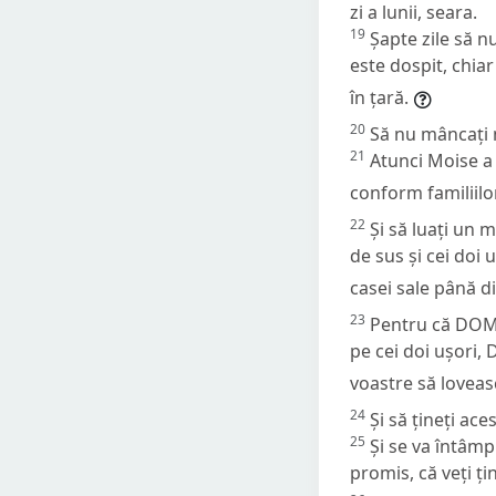
zi a lunii, seara.
19
Șapte zile să 
este dospit, chiar 
în țară.
20
Să nu mâncați n
21
Atunci Moise a t
conform familiilor
22
Și să luați un m
de sus și cei doi 
casei sale până d
23
Pentru că DOMN
pe cei doi ușori,
voastre să loveas
24
Și să țineți ace
25
Și se va întâmp
promis, că veți ți