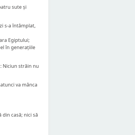
patru sute și
 zi s-a întâmplat,
ra Egiptului;
l în generațiile
: Niciun străin nu
, atunci va mânca
 din casă; nici să