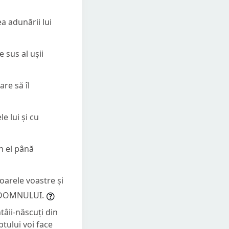
ea adunării lui
 sus al ușii
re să îl
le lui și cu
n el până
ioarele voastre și
le DOMNULUI.
ntâii-născuți din
tului voi face