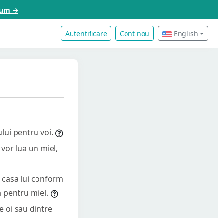
acum →
Autentificare
Cont nou
English
ului pentru voi.
i vor lua un miel,
ă casa lui conform
a pentru miel.
re oi sau dintre