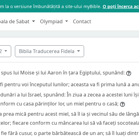
m la o versiune îmbunătățită a site-ului myBible.
O poți încerca 
oala de Sabat
Olympiad
Contact
2
Biblia Traducerea Fidela
pus lui Moise și lui Aaron în țara Egiptului, spunând:
fi pentru voi începutul lunilor; aceasta va fi prima lună a an
adunări a lui Israel, spunând: În ziua a zecea a acestei luni îș
onform cu casa părinților lor, un miel pentru o casă;
a prea mică pentru acest miel, să îl ia și vecinul său de lâng
elor; fiecare conform cu mâncarea lui să vă faceți socoteal
fie fără cusur, o parte bărbătească de un an; să îl luați dint