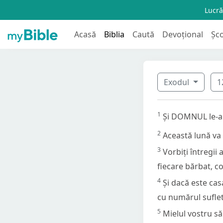
Lucră
Acasă
Biblia
Caută
Devoțional
Șc
Exodul
1
1
Și DOMNUL le-a s
2
Această lună va 
3
Vorbiți întregii 
fiecare bărbat, c
4
Și dacă este cas
cu numărul suflet
5
Mielul vostru să 