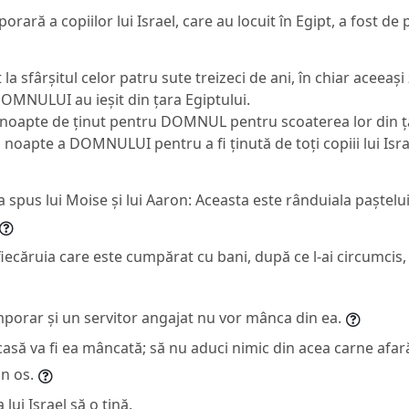
orară a copiilor lui Israel, care au locuit în Egipt, a fost de 
 la sfârșitul celor patru sute treizeci de ani, în chiar aceeași
 DOMNULUI au ieșit din țara Egiptului.
 noapte de ținut pentru DOMNUL pentru scoaterea lor din ța
 noapte a DOMNULUI pentru a fi ținută de toți copiii lui Israe
spus lui Moise și lui Aaron: Aceasta este rânduiala paștelui
fiecăruia care este cumpărat cu bani, după ce l-ai circumcis
mporar și un servitor angajat nu vor mânca din ea.
casă va fi ea mâncată; să nu aduci nimic din acea carne afară
un os.
lui Israel să o țină.