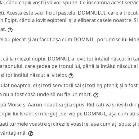
la, când copiii voștri vă vor spune: Ce înseamnă acest servic
ți: Acesta este sacrificiul paștelui DOMNULUI, care a trecut
 în Egipt, când a lovit egiptenii și a eliberat casele noastre. Ș
at.
srael au plecat și au făcut așa cum DOMNUL poruncise lui Mois
, că la miezul nopții, DOMNUL a lovit tot întâiul născut în țar
Faraonului, care ședea pe tronul lui, până la întâiul născut al
și tot întâiul născut al vitelor.
ulat noaptea, el și toți servitorii săi și toți egiptenii; și a fo
că nu a fost casă unde să nu fie un mort.
după Moise și Aaron noaptea și a spus: Ridicați-vă și ieșiți di
copiii lui Israel; și mergeți, serviți pe DOMNUL, așa cum ați 
ți turmele voastre și cirezile voastre, așa cum ați spus; și p
vântați-mă.