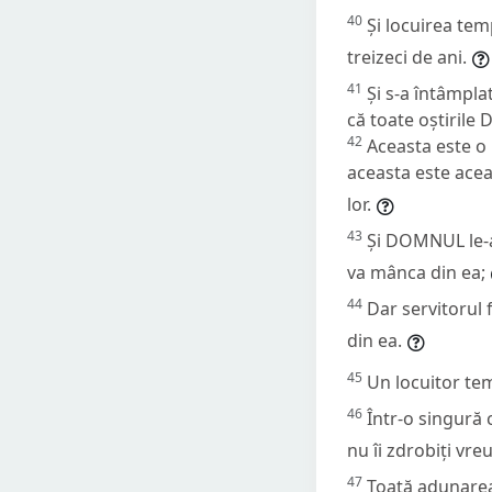
40
Și locuirea temp
treizeci de ani.
41
Și s-a întâmplat
că toate oștirile
42
Aceasta este o
aceasta este acea
lor.
43
Și DOMNUL le-a 
va mânca din ea;
44
Dar servitorul 
din ea.
45
Un locuitor te
46
Într-o singură 
nu îi zdrobiți vre
47
Toată adunarea 