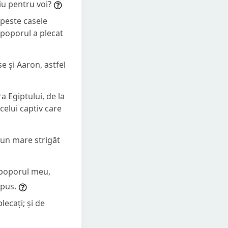
iu pentru voi?
 peste casele
i poporul a plecat
e și Aaron, astfel
a Egiptului, de la
 celui captiv care
st un mare strigăt
n poporul meu,
spus.
lecați; și de