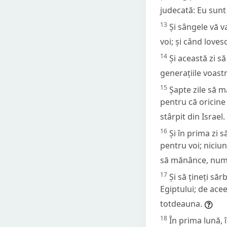
judecată: Eu su
13
Și sângele vă v
voi; și când loves
14
Și această zi s
generațiile voast
15
Șapte zile să m
pentru că oricine 
stârpit din Israel.
16
Și în prima zi 
pentru voi; niciun
să mănânce, numai
17
Și să țineți să
Egiptului; de acee
totdeauna.
18
În prima lună, 