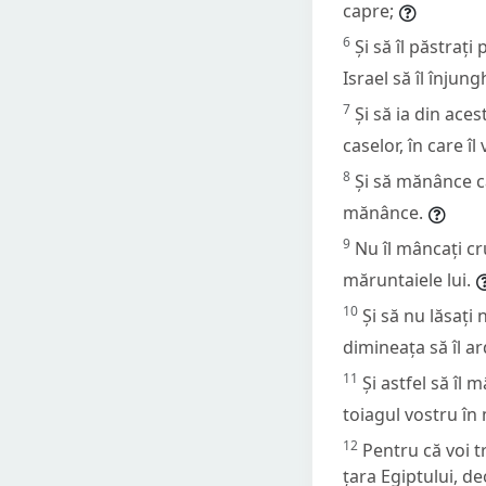
capre;
6
Și să îl păstrați
Israel să îl înjung
7
Și să ia din aces
caselor, în care î
8
Și să mănânce ca
mănânce.
9
Nu îl mâncați crud
măruntaiele lui.
10
Și să nu lăsați
dimineața să îl ar
11
Și astfel să îl
toiagul vostru în
12
Pentru că voi tr
țara Egiptului, d