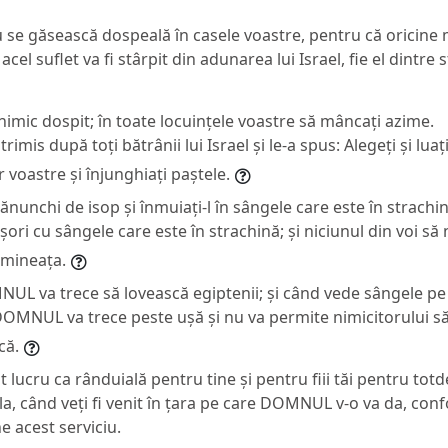
nu se găsească dospeală în casele voastre, pentru că oricin
acel suflet va fi stârpit din adunarea lui Israel, fie el dintre s
imic dospit; în toate locuințele voastre să mâncați azime.
rimis după toți bătrânii lui Israel și le-a spus: Alegeți și luaț
 voastre și înjunghiați paștele.
ănunchi de isop și înmuiați-l în sângele care este în strachină
ușori cu sângele care este în strachină; și niciunul din voi să 
imineața.
UL va trece să lovească egiptenii; și când vede sângele pe 
 DOMNUL va trece peste ușă și nu va permite nimicitorului să 
că.
st lucru ca rânduială pentru tine și pentru fiii tăi pentru tot
la, când veți fi venit în țara pe care DOMNUL v-o va da, con
ne acest serviciu.