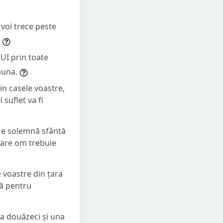
 voi trece peste
LUI prin toate
auna.
in casele voastre,
suflet va fi
are solemnă sfântă
ecare om trebuie
e voastre din țara
lă pentru
 a douăzeci și una