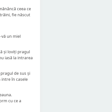
e mănâncă ceea ce
trăini, fie născut
i-vă un miel
 și loviți pragul
nu iasă la intrarea
pragul de sus și
intre în casele
deauna.
form cu ce a