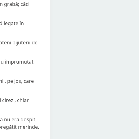
în grabă; căci
nd legate în
pteni bijuterii de
e-au împrumutat
ii, pe jos, care
cirezi, chiar
ta nu era dospit,
 pregătit merinde.