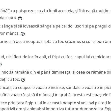
 până în a paisprezecea zi a lunii acesteia; și întreagă mulțim
hie seara.
t sânge și să lovească sângele pe cei doi ușori și pe pragul de
l vor mânca.
rnea în acea noapte, friptă cu foc și azime; și cu ierburi ama
, nici fiert de loc în apă, ci fript cu foc; capul lui cu picioare
 nimic să rămână din el până dimineața; și ceea ce rămâne di
deți cu foc.
 mâncați; cu coapsele voastre încinse, sandalele voastre în pic
 mâna voastră; și să îl mâncați în grabă; acesta este paște
ece prin țara Egiptului în această noapte și voi lovi pe toți î
eopotrivă om și animal; și împotriva tuturor dumnezeilor Egip