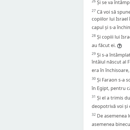
26
Și se va întâmp
27
Că voi să spune
copiilor lui Israel
capul și s-a închin
28
Și copiii lui I
au făcut ei.
29
Și s-a întâmplat
întâiul născut al 
era în închisoare, 
30
Și Faraon s-a sc
în Egipt, pentru 
31
Și el a trimis 
deopotrivă voi și 
32
De asemenea lua
asemenea binecu