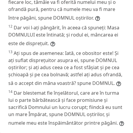
fiecare loc, tămâie va fi oferită numelui meu și o
ofrandă pură, pentru că numele meu va fi mare
între păgâni, spune DOMNUL oștirilor.
12
Dar voi l-ați pângărit, în aceea că spuneți: Masa
DOMNULUI este întinată; și rodul ei, mâncarea ei
este de disprețuit.
13
Ați spus de asemenea: Iată, ce obositor este! Și
ați suflat disprețuitor asupra ei, spune DOMNUL
oștirilor; și ați adus ceea ce a fost sfâșiat și pe cea
șchioapă și pe cea bolnavă; astfel ați adus ofrandă,
să o accept din mâna voastră? spune DOMNUL.
14
Dar blestemat fie înșelătorul, care are în turma
lui o parte bărbătească și face promisiune și
sacrifică Domnului un lucru corupt; fiindcă eu sunt
un mare Împărat, spune DOMNUL oștirilor, și
numele meu este înspăimântător printre păgâni.