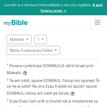
Lucrăm la o versiune îmbunătățită a site-ului myBible.
O poți
încerca acum →
Maleahi
1
Biblia Traducerea Fidela
1
Povara cuvântului DOMNULUI către Israel prin
Maleahi.
2
Te-am iubit, spune DOMNUL. Totuși voi spuneți: În
ce ne-ai iubit? Nu era Esau fratele lui Iacob? spune
DOMNUL; totuși am iubit pe Iacob,
3
Și pe Esau l-am urât și munții săi și moștenirea sa