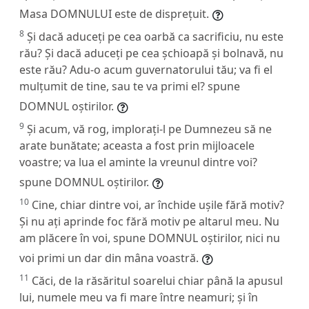
Masa DOMNULUI este de disprețuit.
8
Și dacă aduceți pe cea oarbă ca sacrificiu, nu este
rău? Și dacă aduceți pe cea șchioapă și bolnavă, nu
este rău? Adu-o acum guvernatorului tău; va fi el
mulțumit de tine, sau te va primi el? spune
DOMNUL oștirilor.
9
Și acum, vă rog, implorați-l pe Dumnezeu să ne
arate bunătate; aceasta a fost prin mijloacele
voastre; va lua el aminte la vreunul dintre voi?
spune DOMNUL oștirilor.
10
Cine, chiar dintre voi, ar închide ușile fără motiv?
Și nu ați aprinde foc fără motiv pe altarul meu. Nu
am plăcere în voi, spune DOMNUL oștirilor, nici nu
voi primi un dar din mâna voastră.
11
Căci, de la răsăritul soarelui chiar până la apusul
lui, numele meu va fi mare între neamuri; și în