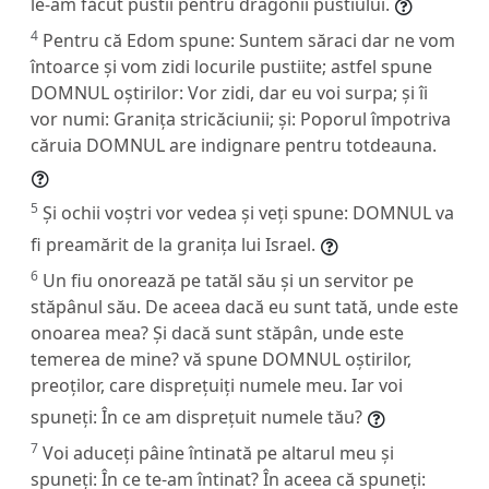
le-am făcut pustii pentru dragonii pustiului.
4
Pentru că Edom spune: Suntem săraci dar ne vom
întoarce și vom zidi locurile pustiite; astfel spune
DOMNUL oștirilor: Vor zidi, dar eu voi surpa; și îi
vor numi: Granița stricăciunii; și: Poporul împotriva
căruia DOMNUL are indignare pentru totdeauna.
5
Și ochii voștri vor vedea și veți spune: DOMNUL va
fi preamărit de la granița lui Israel.
6
Un fiu onorează pe tatăl său și un servitor pe
stăpânul său. De aceea dacă eu sunt tată, unde este
onoarea mea? Și dacă sunt stăpân, unde este
temerea de mine? vă spune DOMNUL oștirilor,
preoților, care disprețuiți numele meu. Iar voi
spuneți: În ce am disprețuit numele tău?
7
Voi aduceți pâine întinată pe altarul meu și
spuneți: În ce te-am întinat? În aceea că spuneți: