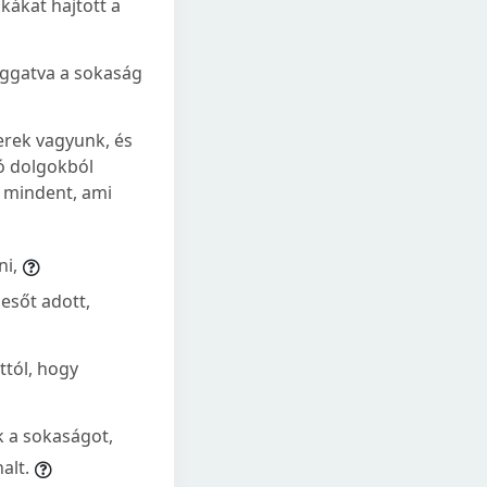
kákat hajtott a
aggatva a sokaság
berek vagyunk, és
ó dolgokból
s mindent, ami
i,
esőt adott,
ttól, hogy
k a sokaságot,
alt.