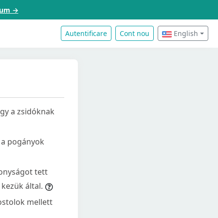
acum →
Autentificare
Cont nou
English
ogy a zsidóknak
k a pogányok
zonyságot tett
kezük által.
stolok mellett