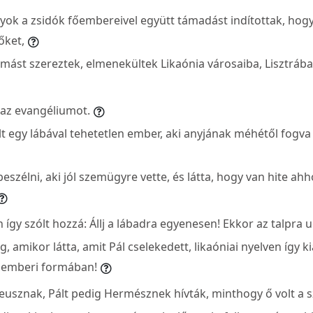
ok a zsidók főembereivel együtt támadást indítottak, hog
őket,
omást szereztek, elmenekültek Likaónia városaiba, Lisztráb
k az evangéliumot.
lt egy lábával tehetetlen ember, aki anyjának méhétől fogva 
 beszélni, aki jól szemügyre vette, és látta, hogy van hite ah
így szólt hozzá: Állj a lábadra egyenesen! Ekkor az talpra ug
, amikor látta, amit Pál cselekedett, likaóniai nyelven így ki
k emberi formában!
eusznak, Pált pedig Hermésznek hívták, minthogy ő volt a s