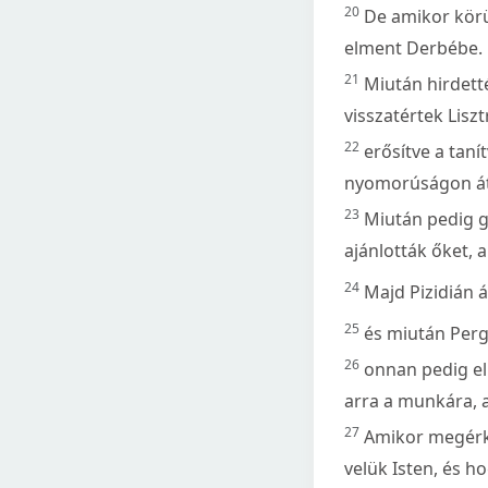
20
De amikor körü
elment Derbébe.
21
Miután hirdett
visszatértek Lisz
22
erősítve a tan
nyomorúságon át
23
Miután pedig g
ajánlották őket, a
24
Majd Pizidián á
25
és miután Perg
26
onnan pedig el
arra a munkára, 
27
Amikor megérke
velük Isten, és h