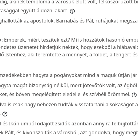
ig, akinek temploma a városuk előtt volt, felkoszorúzott bi
asággal együtt áldozni akart.
hallották az apostolok, Barnabás és Pál, ruhájukat megsz
ak: Emberek, miért teszitek ezt? Mi is hozzátok hasonló em
endetes üzenetet hirdetjük nektek, hogy ezekből a hiábaval
lő Istenhez, aki teremtette a mennyet, a földet, a tengert é
mzedékekben hagyta a pogányokat mind a maguk útján járn
gyta magát bizonyság nélkül, mert jótevőtök volt, az égből 
et, és bőven megelégített eledellel és szívbéli örömmel.
va is csak nagy nehezen tudták visszatartani a sokaságot a
.
l és Ikóniumból odajött zsidók azonban annyira felbujtottá
 Pált, és kivonszolták a városból, azt gondolva, hogy megh