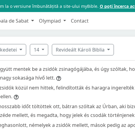
m la o versiune îmbunătățită a site-ului myBible.
O poți încerca 
oala de Sabat
Olympiad
Contact
ekedetei
14
Revideált Károli Biblia
gyütt mentek be a zsidók zsinagógájába, és úgy szóltak, h
nagy sokasága hívő lett.
zsidók közül nem hittek, felindították és haragra ingerelté
ellen.
osszabb időt töltöttek ott, bátran szóltak az Úrban, aki bi
éde mellett, és megadta, hogy jelek és csodák történjenek 
ghasonlott, némelyek a zsidók mellett, mások pedig az apo