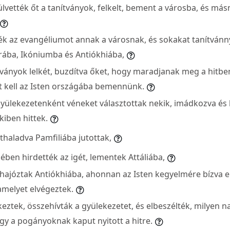
lvették őt a tanítványok, felkelt, bement a városba, és má
ék az evangéliumot annak a városnak, és sokakat tanítvánny
trába, Ikóniumba és Antiókhiába,
ítványok lelkét, buzdítva őket, hogy maradjanak meg a hitbe
 kell az Isten országába bemennünk.
yülekezetenként véneket választottak nekik, imádkozva és 
kiben hittek.
thaladva Pamfiliába jutottak,
ében hirdették az igét, lementek Attáliába,
hajóztak Antiókhiába, ahonnan az Isten kegyelmére bízva el
amelyet elvégeztek.
ztek, összehívták a gyülekezetet, és elbeszélték, milyen n
ogy a pogányoknak kaput nyitott a hitre.