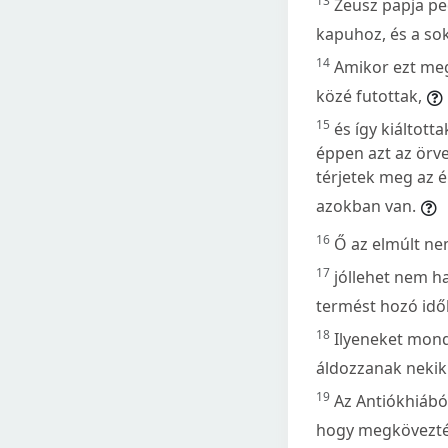
13
Zeusz papja ped
kapuhoz, és a sok
14
Amikor ezt meg
közé futottak,
15
és így kiáltott
éppen azt az örv
térjetek meg az é
azokban van.
16
Ő az elmúlt ne
17
jóllehet nem ha
termést hozó idők
18
Ilyeneket mond
áldozzanak nekik
19
Az Antiókhiábó
hogy megkövezték