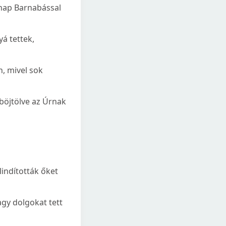
snap Barnabással
á tettek,
n, mivel sok
böjtölve az Úrnak
indították őket
agy dolgokat tett