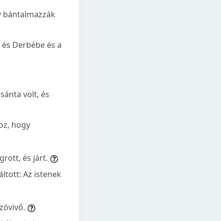
y bántalmazzák
a és Derbébe és a
sánta volt, és
hoz, hogy
rott, és járt.
áltott: Az istenek
zóvivő.