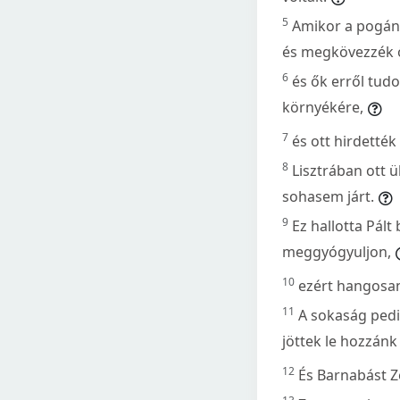
5
Amikor a pogány
és megkövezzék 
6
és ők erről tud
környékére,
7
és ott hirdetté
8
Lisztrában ott ü
sohasem járt.
9
Ez hallotta Pált
meggyógyuljon,
10
ezért hangosan 
11
A sokaság pedig
jöttek le hozzán
12
És Barnabást Z