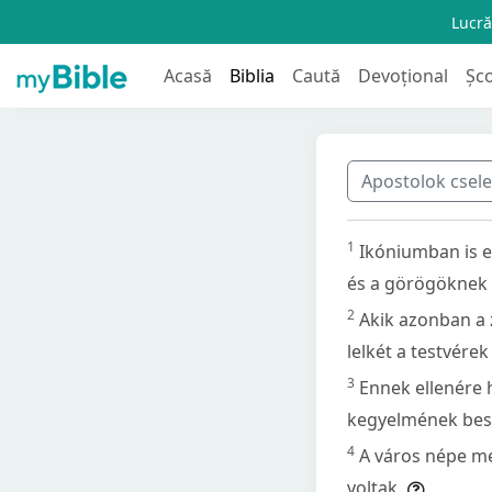
Lucră
Acasă
Biblia
Caută
Devoțional
Șc
Apostolok csel
1
Ikóniumban is e
és a görögöknek 
2
Akik azonban a 
lelkét a testvérek 
3
Ennek ellenére h
kegyelmének besz
4
A város népe me
voltak.