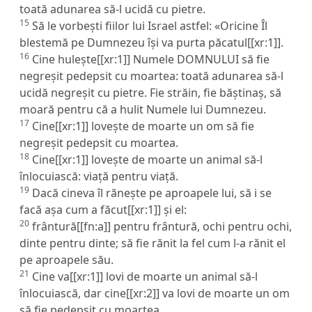
toată adunarea să-l ucidă cu pietre.
15
Să le vorbești fiilor lui Israel astfel: «Oricine Îl
blestemă pe Dumnezeu își va purta păcatul[[xr:1]].
16
Cine hulește[[xr:1]] Numele DOMNULUI să fie
negreșit pedepsit cu moartea: toată adunarea să-l
ucidă negreșit cu pietre. Fie străin, fie băștinaș, să
moară pentru că a hulit Numele lui Dumnezeu.
17
Cine[[xr:1]] lovește de moarte un om să fie
negreșit pedepsit cu moartea.
18
Cine[[xr:1]] lovește de moarte un animal să-l
înlocuiască: viață pentru viață.
19
Dacă cineva îl rănește pe aproapele lui, să i se
facă așa cum a făcut[[xr:1]] și el:
20
frântură[[fn:a]] pentru frântură, ochi pentru ochi,
dinte pentru dinte; să fie rănit la fel cum l-a rănit el
pe aproapele său.
21
Cine va[[xr:1]] lovi de moarte un animal să-l
înlocuiască, dar cine[[xr:2]] va lovi de moarte un om
să fie pedepsit cu moartea.