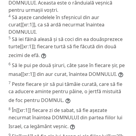
DOMNULUI. Aceasta este o rânduială veșnică
pentru urmașii voștri.
4
Să așeze candelele în sfeșnicul din aur
curat[[xr:1]], ca să ardă necurmat înaintea
DOMNULUI.
5
Să iei făină aleasă și să coci din ea douăsprezece
turte[[xr:1]]; fiecare turtă să fie făcută din două
zecimi de efă.
6
Să le pui pe două șiruri, câte șase în fiecare șir, pe
masa[[xr:1]] din aur curat, înaintea DOMNULUI.
7
Peste fiecare șir să pui tămâie curată, care să fie
ca aducere aminte pentru pâine, o jertfă mistuită
de foc pentru DOMNUL.
8
În[[xr:1]] fiecare zi de sabat, să fie așezate
necurmat înaintea DOMNULUI din partea fiilor lui
Israel, ca legământ veșnic.
9