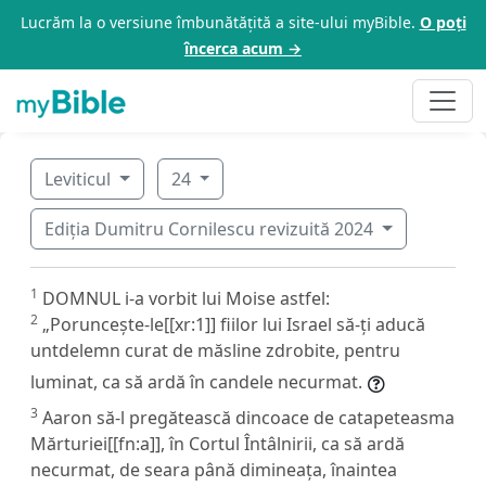
Lucrăm la o versiune îmbunătățită a site-ului myBible.
O poți
încerca acum →
Leviticul
24
Ediția Dumitru Cornilescu revizuită 2024
1
DOMNUL i-a vorbit lui Moise astfel:
2
„Poruncește-le[[xr:1]] fiilor lui Israel să-ți aducă
untdelemn curat de măsline zdrobite, pentru
luminat, ca să ardă în candele necurmat.
3
Aaron să-l pregătească dincoace de catapeteasma
Mărturiei[[fn:a]], în Cortul Întâlnirii, ca să ardă
necurmat, de seara până dimineața, înaintea