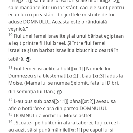
Ele[[xr:1]] să fie ale lui Aaron și ale fiilor lui[[xr:2]];
să le mănânce într-un loc sfânt, căci ele sunt pentru
ei un lucru preasfânt din jertfele mistuite de foc
aduse DOMNULUI. Aceasta este o rânduială
veșnică.”
10
Fiul unei femei israelite și al unui bărbat egiptean
a ieșit printre fiii lui Israel. Și între fiul femeii
israelite și un bărbat israelit a izbucnit o ceartă în
tabără.
11
Fiul femeii israelite a hulit[[xr:1]] Numele lui
Dumnezeu și a blestemat[[xr:2]]. L-au[[xr:3]] adus la
Moise. (Mama lui se numea Șelomit, fata lui Dibri,
din seminția lui Dan.)
12
L-au pus sub pază[[xr:1]] până[[xr:2]] aveau să
afle o hotărâre clară din partea DOMNULUI.
13
DOMNUL i-a vorbit lui Moise astfel:
14
„Scoate-l pe hulitor în afara taberei; toți cei ce l-
au auzit să-și pună mâinile[[xr:1]] pe capul lui și