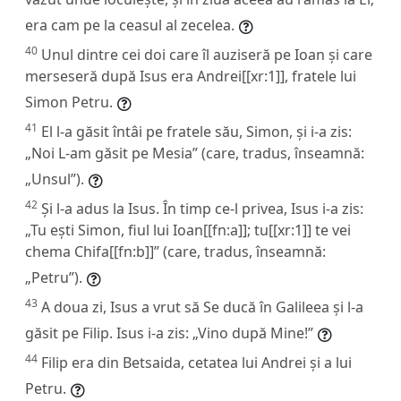
era cam pe la ceasul al zecelea.
40
Unul dintre cei doi care îl auziseră pe Ioan și care
merseseră după Isus era Andrei[[xr:1]], fratele lui
Simon Petru.
41
El l-a găsit întâi pe fratele său, Simon, și i-a zis:
„Noi L-am găsit pe Mesia” (care, tradus, înseamnă:
„Unsul”).
42
Și l-a adus la Isus. În timp ce-l privea, Isus i-a zis:
„Tu ești Simon, fiul lui Ioan[[fn:a]]; tu[[xr:1]] te vei
chema Chifa[[fn:b]]” (care, tradus, înseamnă:
„Petru”).
43
A doua zi, Isus a vrut să Se ducă în Galileea și l-a
găsit pe Filip. Isus i-a zis: „Vino după Mine!”
44
Filip era din Betsaida, cetatea lui Andrei și a lui
Petru.