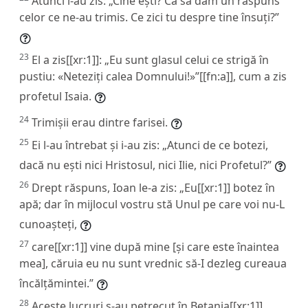
Atunci i-au zis: „Cine ești? Ca să dăm un răspuns
celor ce ne-au trimis. Ce zici tu despre tine însuți?”
23
El a zis[[xr:1]]: „Eu sunt glasul celui ce strigă în
pustiu: «Neteziți calea Domnului!»”[[fn:a]], cum a zis
profetul Isaia.
24
Trimișii erau dintre farisei.
25
Ei l-au întrebat și i-au zis: „Atunci de ce botezi,
dacă nu ești nici Hristosul, nici Ilie, nici Profetul?”
26
Drept răspuns, Ioan le-a zis: „Eu[[xr:1]] botez în
apă; dar în mijlocul vostru stă Unul pe care voi nu-L
cunoașteți,
27
care[[xr:1]] vine după mine [și care este înaintea
mea], căruia eu nu sunt vrednic să-I dezleg cureaua
încălțămintei.”
28
Aceste lucruri s-au petrecut în Betania[[xr:1]]