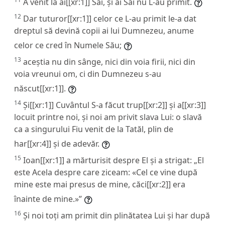
A venit la ai[[xr:1]] Săi, și ai Săi nu L-au primit.
12
Dar tuturor[[xr:1]] celor ce L-au primit le-a dat
dreptul să devină copii ai lui Dumnezeu, anume
celor ce cred în Numele Său;
13
aceștia nu din sânge, nici din voia firii, nici din
voia vreunui om, ci din Dumnezeu s-au
născut[[xr:1]].
14
Și[[xr:1]] Cuvântul S-a făcut trup[[xr:2]] și a[[xr:3]]
locuit printre noi, și noi am privit slava Lui: o slavă
ca a singurului Fiu venit de la Tatăl, plin de
har[[xr:4]] și de adevăr.
15
Ioan[[xr:1]] a mărturisit despre El și a strigat: „El
este Acela despre care ziceam: «Cel ce vine după
mine este mai presus de mine, căci[[xr:2]] era
înainte de mine.»”
16
Și noi toți am primit din plinătatea Lui și har după