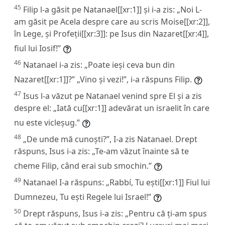
45
Filip l-a găsit pe Natanael[[xr:1]] și i-a zis: „Noi L-
am găsit pe Acela despre care au scris Moise[[xr:2]],
în Lege, și Profeții[[xr:3]]: pe Isus din Nazaret[[xr:4]],
fiul lui Iosif!”
46
Natanael i-a zis: „Poate ieși ceva bun din
Nazaret[[xr:1]]?” „Vino și vezi!”, i-a răspuns Filip.
47
Isus l-a văzut pe Natanael venind spre El și a zis
despre el: „Iată cu[[xr:1]] adevărat un israelit în care
nu este vicleșug.”
48
„De unde mă cunoști?”, I-a zis Natanael. Drept
răspuns, Isus i-a zis: „Te-am văzut înainte să te
cheme Filip, când erai sub smochin.”
49
Natanael I-a răspuns: „Rabbí, Tu ești[[xr:1]] Fiul lui
Dumnezeu, Tu ești Regele lui Israel!”
50
Drept răspuns, Isus i-a zis: „Pentru că ți-am spus