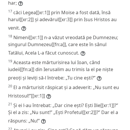
har;
17
căci Legea[[xr:1]] prin Moise a fost dată, însă
harul[[xr:2]] și adevărul[[xr:3]] prin Isus Hristos au
venit.
18
Nimeni[[xr:1]] n-a văzut vreodată pe Dumnezeu;
singurul Dumnezeu[[fn:a]], care este în sânul
Tatălui, Acela L-a făcut cunoscut.
19
Aceasta este mărturisirea lui Ioan, când
iudeii[[fn:a]] din Ierusalim au trimis la el pe niște
preoți și leviți să-l întrebe: „Tu cine ești?”
20
El a mărturisit răspicat și a adeverit: „Nu sunt eu
Hristosul!”[[xr:1]]
21
Și ei l-au întrebat: „Dar cine ești? Ești Ilie[[xr:1]]?”
Și el a zis: „Nu sunt!” „Ești Profetul[[xr:2]]?” Dar el a
răspuns: „Nu!”
22