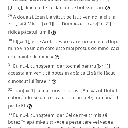
[[fn:a]], dincolo de Iordan, unde boteza Ioan.
29
A doua zi, Ioan L-a văzut pe Isus venind la el și a
zis: „Iată Mielul[[xr:1]] lui Dumnezeu, care[[xr:2]]
ridică păcatul lumii!
30
El[[xr:1]] este Acela despre care ziceam eu: «După
mine vine un om care este mai presus de mine, căci
era înainte de mine.»
31
Eu nu-L cunoșteam, dar tocmai pentru[[xr:1]]
aceasta am venit să botez în apă: ca El să fie făcut
cunoscut lui Israel.”
32
Ioan[[xr:1]] a mărturisit și a zis: „Am văzut Duhul
coborându-Se din cer ca un porumbel și rămânând
peste El.
33
Eu nu-L cunoșteam, dar Cel ce m-a trimis să
botez în apă mi-a zis: «Acela peste care vei vedea