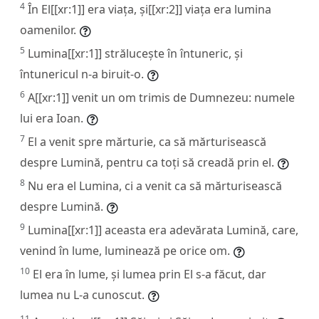
4
În El[[xr:1]] era viața, și[[xr:2]] viața era lumina
oamenilor.
5
Lumina[[xr:1]] strălucește în întuneric, și
întunericul n-a biruit-o.
6
A[[xr:1]] venit un om trimis de Dumnezeu: numele
lui era Ioan.
7
El a venit spre mărturie, ca să mărturisească
despre Lumină, pentru ca toți să creadă prin el.
8
Nu era el Lumina, ci a venit ca să mărturisească
despre Lumină.
9
Lumina[[xr:1]] aceasta era adevărata Lumină, care,
venind în lume, luminează pe orice om.
10
El era în lume, și lumea prin El s-a făcut, dar
lumea nu L-a cunoscut.
11