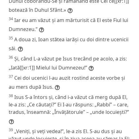
Duhul coborându-Se și rămânând este Cel ce[[xr:1]]
botează în Duhul Sfânt.»
34
Iar eu am văzut și am mărturisit că El este Fiul lui
Dumnezeu.”
35
A doua zi, Ioan stătea iarăși cu doi dintre ucenicii
săi.
36
Și, când L-a văzut pe Isus trecând pe acolo, a zis:
„Iată[[xr:1]] Mielul lui Dumnezeu!”
37
Cei doi ucenici l-au auzit rostind aceste vorbe și
au mers după Isus.
38
Isus S-a întors și, când i-a văzut că merg după El,
le-a zis: „Ce căutați?” Ei I-au răspuns: „Rabbí” – care,
tradus, înseamnă: „Învățătorule” – „unde locuiești?”
39
„Veniți, și veți vedea!”, le-a zis El. S-au dus și au
văzut unde locuiește, și în ziua aceea au rămas la El;