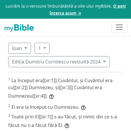
Lucrăm la o versiune îmbunătățită a site-ului myBible.
O poți
încerca acum →
Ioan
1
Ediția Dumitru Cornilescu revizuită 2024
1
La început era[[xr:1]] Cuvântul, și Cuvântul era
cu[[xr:2]] Dumnezeu, și[[xr:3]] Cuvântul era
Dumnezeu[[xr:4]].
2
El era la început cu Dumnezeu.
3
Toate prin El[[xr:1]] s-au făcut, și nimic din ce s-a
făcut nu s-a făcut fără El.