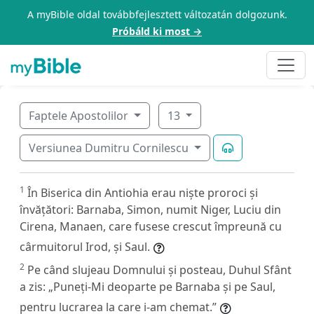
A myBible oldal továbbfejlesztett változatán dolgozunk.
Próbáld ki most →
Faptele Apostolilor
13
Versiunea Dumitru Cornilescu
1
În Biserica din Antiohia erau niște proroci și
învățători: Barnaba, Simon, numit Niger, Luciu din
Cirena, Manaen, care fusese crescut împreună cu
cârmuitorul Irod, și Saul.
2
Pe când slujeau Domnului și posteau, Duhul Sfânt
a zis: „Puneți-Mi deoparte pe Barnaba și pe Saul,
pentru lucrarea la care i-am chemat.”