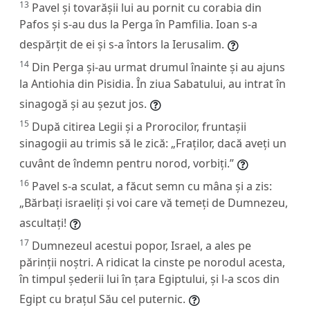
13
Pavel și tovarășii lui au pornit cu corabia din
Pafos și s-au dus la Perga în Pamfilia. Ioan s-a
despărțit de ei și s-a întors la Ierusalim.
14
Din Perga și-au urmat drumul înainte și au ajuns
la Antiohia din Pisidia. În ziua Sabatului, au intrat în
sinagogă și au șezut jos.
15
După citirea Legii și a Prorocilor, fruntașii
sinagogii au trimis să le zică: „Fraților, dacă aveți un
cuvânt de îndemn pentru norod, vorbiți.”
16
Pavel s-a sculat, a făcut semn cu mâna și a zis:
„Bărbați israeliți și voi care vă temeți de Dumnezeu,
ascultați!
17
Dumnezeul acestui popor, Israel, a ales pe
părinții noștri. A ridicat la cinste pe norodul acesta,
în timpul șederii lui în țara Egiptului, și l-a scos din
Egipt cu brațul Său cel puternic.