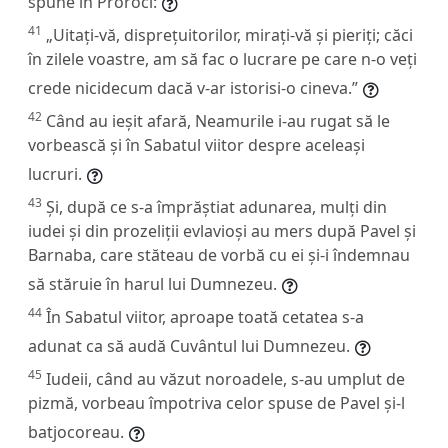
spune în Proroci:
41
„Uitați-vă, disprețuitorilor, mirați-vă și pieriți; căci
în zilele voastre, am să fac o lucrare pe care n-o veți
crede nicidecum dacă v-ar istorisi-o cineva.”
42
Când au ieșit afară, Neamurile i-au rugat să le
vorbească și în Sabatul viitor despre aceleași
lucruri.
43
Și, după ce s-a împrăștiat adunarea, mulți din
iudei și din prozeliții evlavioși au mers după Pavel și
Barnaba, care stăteau de vorbă cu ei și-i îndemnau
să stăruie în harul lui Dumnezeu.
44
În Sabatul viitor, aproape toată cetatea s-a
adunat ca să audă Cuvântul lui Dumnezeu.
45
Iudeii, când au văzut noroadele, s-au umplut de
pizmă, vorbeau împotriva celor spuse de Pavel și-l
batjocoreau.