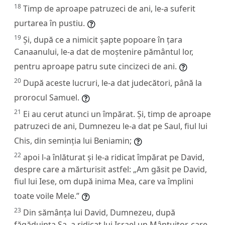
18
Timp de aproape patruzeci de ani, le-a suferit
purtarea în pustiu.
19
Și, după ce a nimicit șapte popoare în țara
Canaanului, le-a dat de moștenire pământul lor,
pentru aproape patru sute cincizeci de ani.
20
După aceste lucruri, le-a dat judecători, până la
prorocul Samuel.
21
Ei au cerut atunci un împărat. Și, timp de aproape
patruzeci de ani, Dumnezeu le-a dat pe Saul, fiul lui
Chis, din seminția lui Beniamin;
22
apoi l-a înlăturat și le-a ridicat împărat pe David,
despre care a mărturisit astfel: „Am găsit pe David,
fiul lui Iese, om după inima Mea, care va împlini
toate voile Mele.”
23
Din sămânța lui David, Dumnezeu, după
făgăduința Sa, a ridicat lui Israel un Mântuitor, care