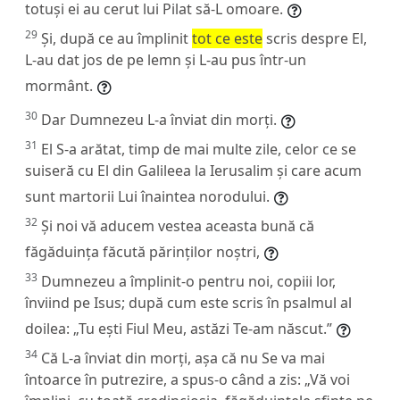
totuși ei au cerut lui Pilat să-L omoare.
29
Și, după ce au împlinit
tot ce este
scris despre El,
L-au dat jos de pe lemn și L-au pus într-un
mormânt.
30
Dar Dumnezeu L-a înviat din morți.
31
El S-a arătat, timp de mai multe zile, celor ce se
suiseră cu El din Galileea la Ierusalim și care acum
sunt martorii Lui înaintea norodului.
32
Și noi vă aducem vestea aceasta bună că
făgăduința făcută părinților noștri,
33
Dumnezeu a împlinit-o pentru noi, copiii lor,
înviind pe Isus; după cum este scris în psalmul al
doilea: „Tu ești Fiul Meu, astăzi Te-am născut.”
34
Că L-a înviat din morți, așa că nu Se va mai
întoarce în putrezire, a spus-o când a zis: „Vă voi