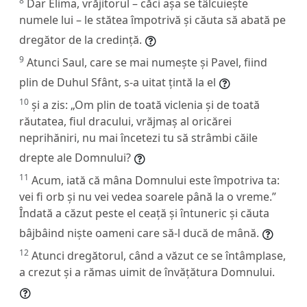
8
Dar Elima, vrăjitorul – căci așa se tâlcuiește
numele lui – le stătea împotrivă și căuta să abată pe
dregător de la credință.
9
Atunci Saul, care se mai numește și Pavel, fiind
plin de Duhul Sfânt, s-a uitat țintă la el
10
și a zis: „Om plin de toată viclenia și de toată
răutatea, fiul dracului, vrăjmaș al oricărei
neprihăniri, nu mai încetezi tu să strâmbi căile
drepte ale Domnului?
11
Acum, iată că mâna Domnului este împotriva ta:
vei fi orb și nu vei vedea soarele până la o vreme.”
Îndată a căzut peste el ceață și întuneric și căuta
bâjbâind niște oameni care să-l ducă de mână.
12
Atunci dregătorul, când a văzut ce se întâmplase,
a crezut și a rămas uimit de învățătura Domnului.