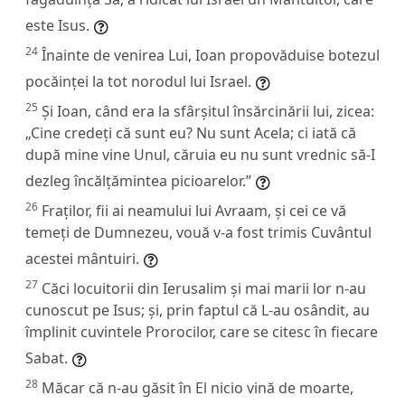
este Isus.
24
Înainte de venirea Lui, Ioan propovăduise botezul
pocăinței la tot norodul lui Israel.
25
Și Ioan, când era la sfârșitul însărcinării lui, zicea:
„Cine credeți că sunt eu? Nu sunt Acela; ci iată că
după mine vine Unul, căruia eu nu sunt vrednic să-I
dezleg încălțămintea picioarelor.”
26
Fraților, fii ai neamului lui Avraam, și cei ce vă
temeți de Dumnezeu, vouă v-a fost trimis Cuvântul
acestei mântuiri.
27
Căci locuitorii din Ierusalim și mai marii lor n-au
cunoscut pe Isus; și, prin faptul că L-au osândit, au
împlinit cuvintele Prorocilor, care se citesc în fiecare
Sabat.
28
Măcar că n-au găsit în El nicio vină de moarte,