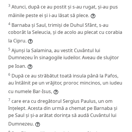
3
Atunci, după ce au postit și s-au rugat, și-au pus
mâinile peste ei și i-au lăsat să plece.
4
Barnaba și Saul, trimiși de Duhul Sfânt, s-au
coborât la Seleucia, și de acolo au plecat cu corabia
la Cipru.
5
Ajunși la Salamina, au vestit Cuvântul lui
Dumnezeu în sinagogile iudeilor. Aveau de slujitor
pe Ioan.
6
După ce au străbătut toată insula până la Pafos,
au întâlnit pe un vrăjitor, proroc mincinos, un iudeu
cu numele Bar-Isus,
7
care era cu dregătorul Sergius Paulus, un om
înțelept. Acesta din urmă a chemat pe Barnaba și
pe Saul și și-a arătat dorința să audă Cuvântul lui
Dumnezeu.