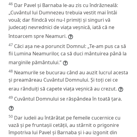
46
Dar Pavel și Barnaba le-au zis cu îndrăzneală:
„Cuvântul lui Dumnezeu trebuia vestit mai întâi
vouă; dar fiindcă voi nu-l primiți și singuri vă
judecați nevrednici de viața veșnică, iată că ne
întoarcem spre Neamuri.
47
Căci așa ne-a poruncit Domnul: „Te-am pus ca să
fii Lumina Neamurilor, ca să duci mântuirea până la
marginile pământului.”
48
Neamurile se bucurau când au auzit lucrul acesta
și preamăreau Cuvântul Domnului. Și toți cei ce
erau rânduiți să capete viața veșnică au crezut.
49
Cuvântul Domnului se răspândea în toată țara.
50
Dar iudeii au întărâtat pe femeile cucernice cu
vază și pe fruntașii cetății, au stârnit o prigonire
împotriva lui Pavel și Barnaba și i-au izgonit din