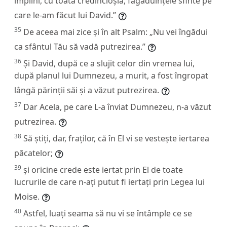
împlini, cu toată credincioșia, făgăduințele sfinte pe
care le-am făcut lui David.”
35
De aceea mai zice și în alt Psalm: „Nu vei îngădui
ca sfântul Tău să vadă putrezirea.”
36
Și David, după ce a slujit celor din vremea lui,
după planul lui Dumnezeu, a murit, a fost îngropat
lângă părinții săi și a văzut putrezirea.
37
Dar Acela, pe care L-a înviat Dumnezeu, n-a văzut
putrezirea.
38
Să știți, dar, fraților, că în El vi se vestește iertarea
păcatelor;
39
și oricine crede este iertat prin El de toate
lucrurile de care n-ați putut fi iertați prin Legea lui
Moise.
40
Astfel, luați seama să nu vi se întâmple ce se