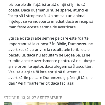
picioarele din față, își arată dinții și își ridică
coada. Dacă dușmanul nu se sperie, atunci ei
încep să-l stropească. Un om sau un animal
înțelept se va îndepărta imediat dacă ei încep să
manifeste aceste semne de avertizare.
Știi că există și alte semne pe care este foarte
important să le cunoști? În Biblie, Dumnezeu ne
avertizează cu privire la rezultatele teribile ale
păcatului, dacă nu ascultăm de Legea Sa. El ne
trimite aceste avertismente pentru că ne iubește
și ne promite ajutor, dacă alegem să Îl ascultăm.
Vrei să alegi să fii înțelept și să fii atent la
avertizările pe care Dumnezeu și părinții tăi ți le
dau? Vei fi foarte fericit dacă faci așa!
STUDIUL
13
,
21-27 SEPTEMBRIE