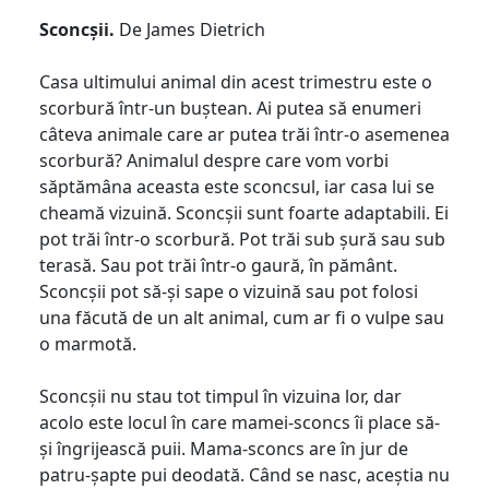
Sconcșii.
De James Dietrich
Casa ultimului animal din acest trimestru este o
scorbură într-un buștean. Ai putea să enumeri
câteva animale care ar putea trăi într-o asemenea
scorbură? Animalul despre care vom vorbi
săptămâna aceasta este sconcsul, iar casa lui se
cheamă vizuină. Sconcșii sunt foarte adaptabili. Ei
pot trăi într-o scorbură. Pot trăi sub șură sau sub
terasă. Sau pot trăi într-o gaură, în pământ.
Sconcșii pot să-și sape o vizuină sau pot folosi
una făcută de un alt animal, cum ar fi o vulpe sau
o marmotă.
Sconcșii nu stau tot timpul în vizuina lor, dar
acolo este locul în care mamei-sconcs îi place să-
și îngrijească puii. Mama-sconcs are în jur de
patru-șapte pui deodată. Când se nasc, aceștia nu