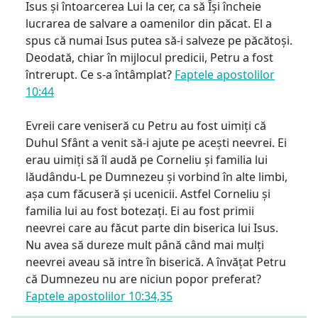
Isus și întoarcerea Lui la cer, ca să Își încheie
lucrarea de salvare a oamenilor din păcat. El a
spus că numai Isus putea să-i salveze pe păcătoși.
Deodată, chiar în mijlocul predicii, Petru a fost
întrerupt. Ce s-a întâmplat?
Faptele apostolilor
10:44
Evreii care veniseră cu Petru au fost uimiți că
Duhul Sfânt a venit să-i ajute pe acești neevrei. Ei
erau uimiți să îl audă pe Corneliu și familia lui
lăudându-L pe Dumnezeu și vorbind în alte limbi,
așa cum făcuseră și ucenicii. Astfel Corneliu și
familia lui au fost botezați. Ei au fost primii
neevrei care au făcut parte din biserica lui Isus.
Nu avea să dureze mult până când mai mulți
neevrei aveau să intre în biserică. A învățat Petru
că Dumnezeu nu are niciun popor preferat?
Faptele apostolilor 10:34,35