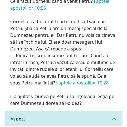
Ce a făcut Corneliu când a venit Petru?
Faptele
apostolilor 10:25
Corneliu s-a bucurat foarte mult să-l vadă pe
Petru. Știa că Petru are un mesaj special de la
Dumnezeu pentru el. Dar Petru nu voia ca cineva
să i se închine lui. El era doar mesagerul lui
Dumnezeu. Așa că repede a spus:
— Ridică-te, și eu însumi sunt tot om. Când au
intrat în casă, Petru a văzut că erau o mulțime de
invitați dintre rudele și prietenii lui Corneliu care
voiau să audă ce avea Petru să le spună. Ce a
spus Petru mai întâi?
Faptele apostolilor 10:28
L-a ajutat viziunea pe Petru să înțeleagă lecția pe
care Dumnezeu dorea să i-o dea?
Vineri