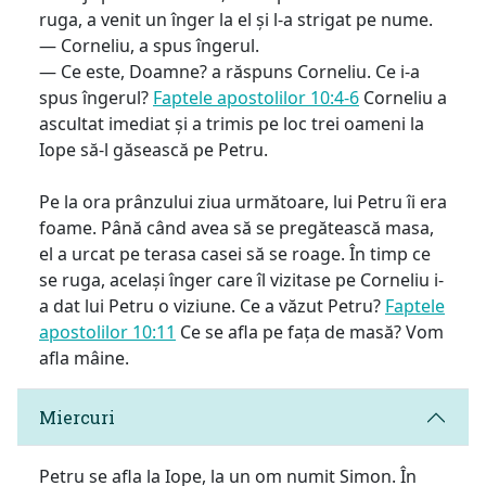
ruga, a venit un înger la el și l-a strigat pe nume.
— Corneliu, a spus îngerul.
— Ce este, Doamne? a răspuns Corneliu. Ce i-a
spus îngerul?
Faptele apostolilor 10:4-6
Corneliu a
ascultat imediat și a trimis pe loc trei oameni la
Iope să-l găsească pe Petru.
Pe la ora prânzului ziua următoare, lui Petru îi era
foame. Până când avea să se pregătească masa,
el a urcat pe terasa casei să se roage. În timp ce
se ruga, același înger care îl vizitase pe Corneliu i-
a dat lui Petru o viziune. Ce a văzut Petru?
Faptele
apostolilor 10:11
Ce se afla pe fața de masă? Vom
afla mâine.
Miercuri
Petru se afla la Iope, la un om numit Simon. În