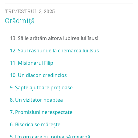
TRIMESTRUL
3
,
2025
Grădiniţă
13. Să le arătăm altora iubirea lui Isus!
12. Saul răspunde la chemarea lui Isus
11. Misionarul Filip
10. Un diacon credincios
9. Șapte ajutoare prețioase
8. Un vizitator noaptea
7. Promisiuni nerespectate
6. Biserica se mărește
5. Un om care nu putea să meargă