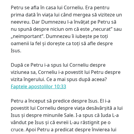
Petru se afla în casa lui Corneliu. Era pentru
prima dată în viața lui când mergea să viziteze un
neevreu. Dar Dumnezeu l-a învățat pe Petru să
nu spună despre niciun om că este „necurat” sau
„neimportant”. Dumnezeu îi iubește pe toți
oamenii la fel și dorește ca toți să afle despre
Isus.
După ce Petru i-a spus lui Corneliu despre
viziunea sa, Corneliu i-a povestit lui Petru despre
vizita îngerului. Ce a mai spus după aceea?
Faptele apostolilor 10:33
Petru a început să predice despre Isus. El i-a
povestit lui Corneliu despre viața desăvârșită a lui
Isus și despre minunile Sale. I-a spus că Iuda L-a
vândut pe Isus și că evreii L-au răstignit pe o
cruce. Apoi Petru a predicat despre învierea lui