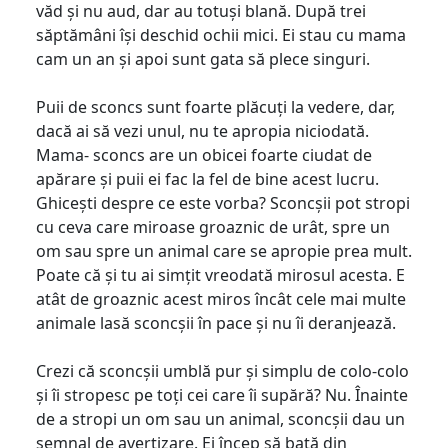
văd și nu aud, dar au totuși blană. După trei
săptămâni își deschid ochii mici. Ei stau cu mama
cam un an și apoi sunt gata să plece singuri.
Puii de sconcs sunt foarte plăcuți la vedere, dar,
dacă ai să vezi unul, nu te apropia niciodată.
Mama- sconcs are un obicei foarte ciudat de
apărare și puii ei fac la fel de bine acest lucru.
Ghicești despre ce este vorba? Sconcșii pot stropi
cu ceva care miroase groaznic de urât, spre un
om sau spre un animal care se apropie prea mult.
Poate că și tu ai simțit vreodată mirosul acesta. E
atât de groaznic acest miros încât cele mai multe
animale lasă sconcșii în pace și nu îi deranjează.
Crezi că sconcșii umblă pur și simplu de colo-colo
și îi stropesc pe toți cei care îi supără? Nu. Înainte
de a stropi un om sau un animal, sconcșii dau un
semnal de avertizare. Ei încep să bată din