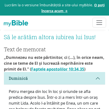
Lucrăm la o versiune îmbunătățită a site-ului myBible.
O poți
încerca acum →
Să le arătăm altora iubirea lui Isus!
Text de memorat
„Dumnezeu nu este părtinitor, ci (...), în orice neam,
cine se teme de El și lucrează neprihănire este
primit de El.” (
Faptele apostolilor 10:34,35
)
Duminică
Petru mergea din loc în loc și oriunde se afla
predica despre Isus. Într-o zi a mers într-un oraș
numit Lida. Acolo l-a întâlnit pe Enea, un om care
era bolnav de foarte mult timp. Enea zăcea pe pat