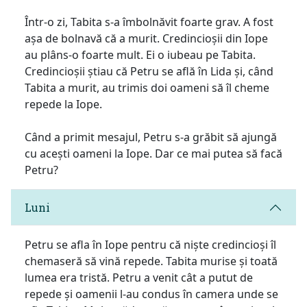
Într-o zi, Tabita s-a îmbolnăvit foarte grav. A fost
așa de bolnavă că a murit. Credincioșii din Iope
au plâns-o foarte mult. Ei o iubeau pe Tabita.
Credincioșii știau că Petru se află în Lida și, când
Tabita a murit, au trimis doi oameni să îl cheme
repede la Iope.
Când a primit mesajul, Petru s-a grăbit să ajungă
cu acești oameni la Iope. Dar ce mai putea să facă
Petru?
Luni
Petru se afla în Iope pentru că niște credincioși îl
chemaseră să vină repede. Tabita murise și toată
lumea era tristă. Petru a venit cât a putut de
repede și oamenii l-au condus în camera unde se