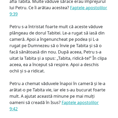
afla Tabita. Multe văduve sărace erau împrejurul
lui Petru. Ce îi arătau acestea?
Faptele apostolilor
9:39
Petru s-a întristat foarte mult că aceste văduve
plângeau de dorul Tabitei. Le-a rugat să iasă din
cameră. Apoi a îngenuncheat pe podea și L-a
rugat pe Dumnezeu să o învie pe Tabita și să o
facă sănătoasă din nou. După aceea, Petru s-a
uitat la Tabita și a spus: „Tabita, ridică-te!” În clipa
aceea, ea a început să respire. Apoi a deschis
ochii și s-a ridicat.
Petru a chemat văduvele înapoi în cameră și le-a
arătat-o pe Tabita vie, iar ele s-au bucurat foarte
mult. A ajutat această minune pe mai mulți
oameni să creadă în Isus?
Faptele apostolilor
9:42