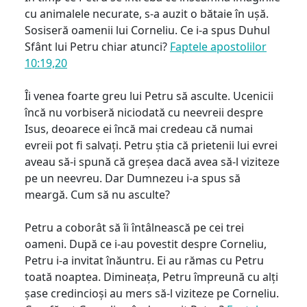
cu animalele necurate, s-a auzit o bătaie în ușă.
Sosiseră oamenii lui Corneliu. Ce i-a spus Duhul
Sfânt lui Petru chiar atunci?
Faptele apostolilor
10:19,20
Îi venea foarte greu lui Petru să asculte. Ucenicii
încă nu vorbiseră niciodată cu neevreii despre
Isus, deoarece ei încă mai credeau că numai
evreii pot fi salvați. Petru știa că prietenii lui evrei
aveau să-i spună că greșea dacă avea să-l viziteze
pe un neevreu. Dar Dumnezeu i-a spus să
meargă. Cum să nu asculte?
Petru a coborât să îi întâlnească pe cei trei
oameni. După ce i-au povestit despre Corneliu,
Petru i-a invitat înăuntru. Ei au rămas cu Petru
toată noaptea. Dimineața, Petru împreună cu alți
șase credincioși au mers să-l viziteze pe Corneliu.