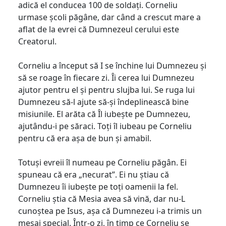
adică el conducea 100 de soldați. Corneliu
urmase școli păgâne, dar când a crescut mare a
aflat de la evrei că Dumnezeul cerului este
Creatorul.
Corneliu a început să I se închine lui Dumnezeu și
să se roage în fiecare zi. Îi cerea lui Dumnezeu
ajutor pentru el și pentru slujba lui. Se ruga lui
Dumnezeu să-l ajute să-și îndeplinească bine
misiunile. El arăta că Îl iubește pe Dumnezeu,
ajutându-i pe săraci. Toți îl iubeau pe Corneliu
pentru că era așa de bun și amabil.
Totuși evreii îl numeau pe Corneliu păgân. Ei
spuneau că era „necurat”. Ei nu știau că
Dumnezeu îi iubește pe toți oamenii la fel.
Corneliu știa că Mesia avea să vină, dar nu-L
cunoștea pe Isus, așa că Dumnezeu i-a trimis un
mesaj special. Într-o zi, în timp ce Corneliu se