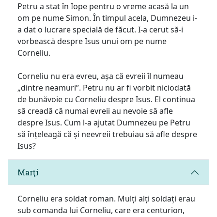
Petru a stat în Iope pentru o vreme acasă la un
om pe nume Simon. În timpul acela, Dumnezeu i-
a dat o lucrare specială de făcut. I-a cerut să-i
vorbească despre Isus unui om pe nume
Corneliu.
Corneliu nu era evreu, așa că evreii îl numeau
„dintre neamuri”. Petru nu ar fi vorbit niciodată
de bunăvoie cu Corneliu despre Isus. El continua
să creadă că numai evreii au nevoie să afle
despre Isus. Cum l-a ajutat Dumnezeu pe Petru
să înțeleagă că și neevreii trebuiau să afle despre
Isus?
Marţi
Corneliu era soldat roman. Mulți alți soldați erau
sub comanda lui Corneliu, care era centurion,