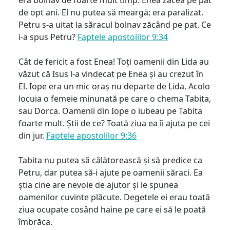
de opt ani. El nu putea să meargă; era paralizat.
Petru s-a uitat la săracul bolnav zăcând pe pat. Ce
i-a spus Petru?
Faptele apostolilor 9:34
Cât de fericit a fost Enea! Toți oamenii din Lida au
văzut că Isus l-a vindecat pe Enea și au crezut în
El. Iope era un mic oraș nu departe de Lida. Acolo
locuia o femeie minunată pe care o chema Tabita,
sau Dorca. Oamenii din Iope o iubeau pe Tabita
foarte mult. Știi de ce? Toată ziua ea îi ajuta pe cei
din jur.
Faptele apostolilor 9:36
Tabita nu putea să călătorească și să predice ca
Petru, dar putea să-i ajute pe oamenii săraci. Ea
știa cine are nevoie de ajutor și le spunea
oamenilor cuvinte plăcute. Degetele ei erau toată
ziua ocupate cosând haine pe care ei să le poată
îmbrăca.