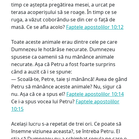
timp ce aștepta pregătirea mesei, a urcat pe
terasa acoperișului să se roage. În timp ce se
ruga, a văzut coborându-se din cer o față de
masă. Ce se afla acolo?
Faptele apostolilor 10:12
Toate aceste animale erau dintre cele pe care
Dumnezeu le hotărâse necurate. Dumnezeu
spusese ca oamenii să nu mănânce animale
necurate. Așa că Petru a fost foarte surprins
când a auzit că i se spune:
— Scoală-te, Petre, taie și mănâncă! Avea de gând
Petru să mănânce aceste animale? Nu, sigur că
nu. Așa că ce a spus el?
Faptele apostolilor 10:14
Ce i-a spus vocea lui Petru?
Faptele apostolilor
10:15
Același lucru s-a repetat de trei ori. Ce poate să
însemne viziunea aceasta?, se întreba Petru. El
știa că Dumnezeu nu a schimbat regula pe care o