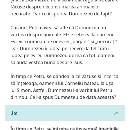
făcuse despre neconsumarea animalelor
necurate. Dar ce îi spunea Dumnezeu de fapt?
Curând, Petru avea să afle că Dumnezeu nu
vorbea despre animale. El se referea la oameni.
Evreii îi numeau pe neevrei „păgâni” și „necurați”.
Dar Dumnezeu îi iubea pe neevrei la fel cum îi
iubea pe evrei. Dumnezeu dorea ca toți oamenii
să audă vestea bună despre Isus.
În timp ce Petru se gândea la ce văzuse și încerca
să înțeleagă, oamenii lui Corneliu băteau la ușa
lui Simon. Astfel, Dumnezeu i-a vorbit lui Petru
din nou. Ce i-a spus Dumnezeu de data aceasta?
Joi
În timp ce Petru se întreba ce înseamnă imaginile