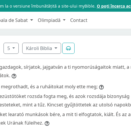
m la o versiune îmbunătățită a site-ului myBible.
O poți încerca 
oala de Sabat
Olimpiadă
Contact
5
Károli Biblia
gazdagok, sírjatok, jajgatván a ti nyomorúságaitok miatt, a
átok.
megrothadt, és a ruháitokat moly ette meg;
ezüstötöket rozsda fogta meg, és azok rozsdája bizonyság e
esteteket, mint a tűz. Kincset gyűjtöttetek az utolsó napok
ket learató munkások bére, a mit ti elfogtatok, kiált. És az a
gek Urának füleihez.