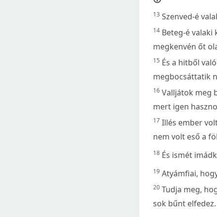
13
Szenved-é vala
14
Beteg-é valaki
megkenvén őt ola
15
És a hitből val
megbocsáttatik n
16
Valljátok meg
mert igen haszno
17
Illés ember vo
nem volt eső a f
18
És ismét imádk
19
Atyámfiai, hogy
20
Tudja meg, hogy
sok bűnt elfedez.