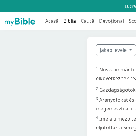
Lucră
Acasă
Biblia
Caută
Devoțional
Șc
Jakab levele
1
Nosza immár ti 
elkövetkeznek re
2
Gazdagságotok 
3
Aranyotokat és 
megemészti a ti t
4
Ímé a ti mezőite
eljutottak a Sere