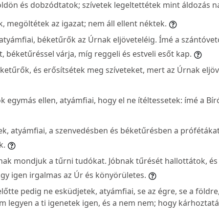
öldön és dobzódtatok; szívetek legeltettétek mint áldozás n
, megöltétek az igazat; nem áll ellent néktek.
atyámfiai, béketűrők az Úrnak eljöveteléig. Ímé a szántóvet
 béketűréssel várja, míg reggeli és estveli esőt kap.
éketűrők, és erősítsétek meg szíveteket, mert az Úrnak eljöv
 egymás ellen, atyámfiai, hogy el ne ítéltessetek: ímé a Bíró 
ek, atyámfiai, a szenvedésben és béketűrésben a prófétákat,
k.
ak mondjuk a tűrni tudókat. Jóbnak tűrését hallottátok, és 
ogy igen irgalmas az Úr és könyörületes.
őtte pedig ne esküdjetek, atyámfiai, se az égre, se a földr
 legyen a ti igenetek igen, és a nem nem; hogy kárhoztatás