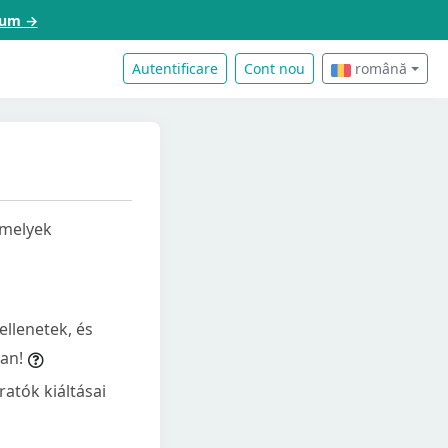
acum →
Autentificare
Cont nou
română
 melyek
llenetek, és
ban!
ratók kiáltásai