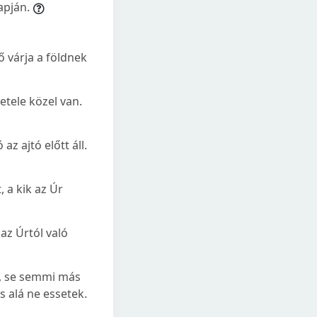
apján.
ő várja a földnek
etele közel van.
az ajtó előtt áll.
 a kik az Úr
az Úrtól való
e, se semmi más
 alá ne essetek.