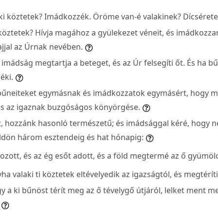
ki köztetek? Imádkozzék. Öröme van-é valakinek? Dícsérete
 köztetek? Hívja magához a gyülekezet véneit, és imádkozzan
jjal az Úrnak nevében.
ó imádság megtartja a beteget, és az Úr felsegíti őt. És ha bűn
éki.
 bűneiteket egymásnak és imádkozzatok egymásért, hogy m
s az igaznak buzgóságos könyörgése.
lt, hozzánk hasonló természetű; és imádsággal kéré, hogy n
öldön három esztendeig és hat hónapig:
ozott, és az ég esőt adott, és a föld megtermé az ő gyümölc
ha valaki ti köztetek eltévelyedik az igazságtól, és megtéríti 
 a ki bűnöst térít meg az ő tévelygő útjáról, lelket ment me