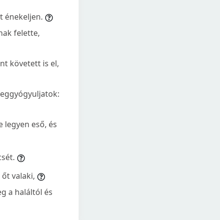
t énekeljen.
ak felette,
t követett is el,
eggyógyuljatok:
e legyen eső, és
sét.
őt valaki,
g a haláltól és