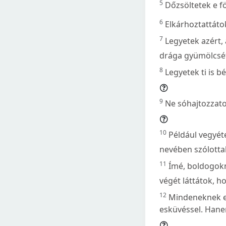
5
Dőzsöltetek e f
6
Elkárhoztattátok
7
Legyetek azért, 
drága gyümölcsét,
8
Legyetek ti is b
9
Ne sóhajtozzatok
10
Például vegyét
nevében szólotta
11
Ímé, boldogokn
végét láttátok, h
12
Mindeneknek el
esküvéssel. Hanem