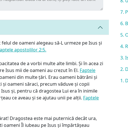
8. 
7. 
6. 
5. 
ot felul de oameni alegeau să-L urmeze pe Isus și
4. 
aptele apostolilor 2:5.
3. 
acitatea de a vorbi multe alte limbi. Și în acea zi
2. 
re Isus mii de oameni au crezut în El.
Faptele
 oameni din multe țări. Erau oameni bătrâni și
1. 
 și oameni săraci, precum văduve și copii
 Isus și, pentru că dragostea Lui era în inimile
ărțeau ce aveau și se ajutau unii pe alții.
Faptele
ărat! Dragostea este mai puternică decât ura,
ești oameni Îl iubeau pe Isus și împărtășeau