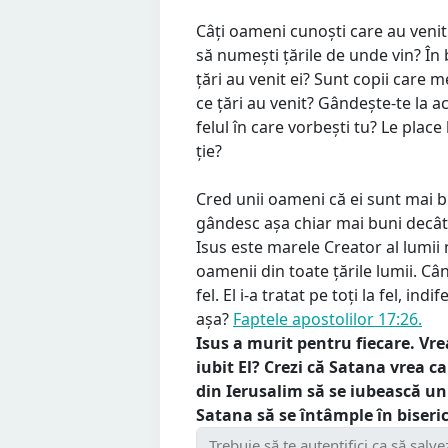
Câți oameni cunoști care au venit d
să numești țările de unde vin? În 
țări au venit ei? Sunt copii care me
ce țări au venit? Gândește-te la a
felul în care vorbești tu? Le plac
ție?
Cred unii oameni că ei sunt mai bu
gândesc așa chiar mai buni decât 
Isus este marele Creator al lumii n
oamenii din toate țările lumii. Când
fel. El i-a tratat pe toți la fel, in
așa?
Faptele apostolilor 17:26.
Isus a murit pentru fiecare. Vrea
iubit El? Crezi că Satana vrea 
din Ierusalim să se iubească unii
Satana să se întâmple în biseri