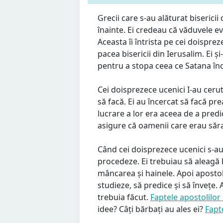
Grecii care s-au alăturat bisericii 
înainte. Ei credeau că văduvele ev
Aceasta îi întrista pe cei doisprez
pacea bisericii din Ierusalim. Ei 
pentru a stopa ceea ce Satana înc
Cei doisprezece ucenici I-au cerut
să facă. Ei au încercat să facă pr
lucrare a lor era aceea de a predi
asigure că oamenii care erau săr
Când cei doisprezece ucenici s-au 
procedeze. Ei trebuiau să aleagă 
mâncarea și hainele. Apoi apostol
studieze, să predice și să învețe.
trebuia făcut.
Faptele apostolilor 
idee? Câți bărbați au ales ei?
Fapte