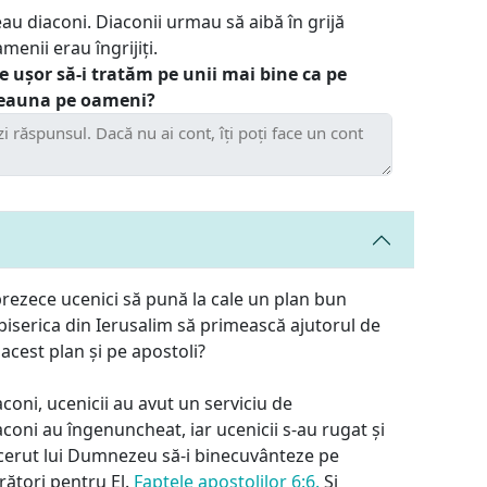
au diaconi. Diaconii urmau să aibă în grijă
menii erau îngrijiți.
te ușor să-i tratăm pe unii mai bine ca pe
tdeauna pe oameni?
sprezece ucenici să pună la cale un plan bun
 biserica din Ierusalim să primească ajutorul de
acest plan și pe apostoli?
aconi, ucenicii au avut un serviciu de
coni au îngenuncheat, iar ucenicii s-au rugat și
au cerut lui Dumnezeu să-i binecuvânteze pe
crători pentru El.
Faptele apostolilor 6:6.
Și