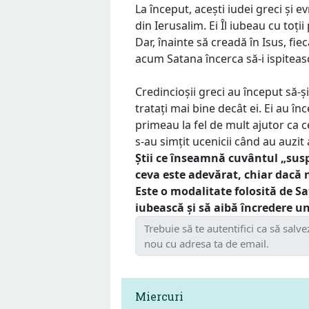
La început, acești iudei greci și ev
din Ierusalim. Ei Îl iubeau cu toții
Dar, înainte să creadă în Isus, fiec
acum Satana încerca să-i ispiteasc
Credincioșii greci au început să-ș
tratați mai bine decât ei. Ei au î
primeau la fel de mult ajutor ca c
s-au simțit ucenicii când au auzit 
Știi ce înseamnă cuvântul „sus
ceva este adevărat, chiar dacă n
Este o modalitate folosită de S
iubească și să aibă încredere un
Miercuri