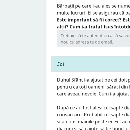
Bărbații pe care i-au ales se nume
multe lucruri. Ei se asigurau că oa
Este important să fii corect? Es
alții? Cum i-a tratat Isus înto
Joi
Duhul Sfânt i-a ajutat pe cei doi
pentru ca toți oamenii săraci din
care aveau nevoie. Cum i-a ajutat 
După ce au fost aleși cei șapte di
consacrare. Probabil cei șapte dia
și-au pus mâinile peste ei. Ei I-
diaconi și să-i ajute să fie buni lu