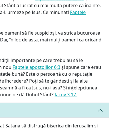
 Sfânt a lucrat cu mai multă putere ca înainte.
 să-L urmeze pe Isus. Ce minunat!
Faptele
pe oameni să fie suspicioși, va strica bucuroasa
 Dar, în loc de asta, mai mulți oameni ca oricând
ndiții importante pe care trebuiau să le
in nou
Faptele apostolilor 6:3
și spune care erau
utație bună? Este o persoană cu o reputație
e încredere? Poți să te gândești și la alte
nseamnă a fi ca Isus, nu-i așa? Și înțelepciunea
epciune ne dă Duhul Sfânt?
Iacov 3:17.
at Satana să distrugă biserica din Ierusalim și