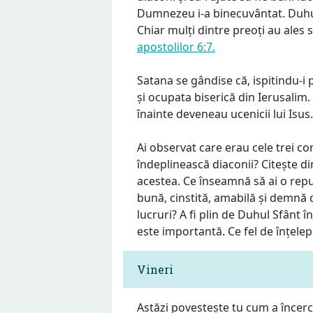
Dumnezeu i-a binecuvântat. Duhul
Chiar mulți dintre preoți au ales
apostolilor 6:7.
Satana se gândise că, ispitindu-i 
și ocupata biserică din Ierusalim.
înainte deveneau ucenicii lui Isus.
Ai observat care erau cele trei co
îndeplinească diaconii? Citește d
acestea. Ce înseamnă să ai o rep
bună, cinstită, amabilă și demnă d
lucruri? A fi plin de Duhul Sfânt î
este importantă. Ce fel de înțel
Vineri
Astăzi povestește tu cum a încerc