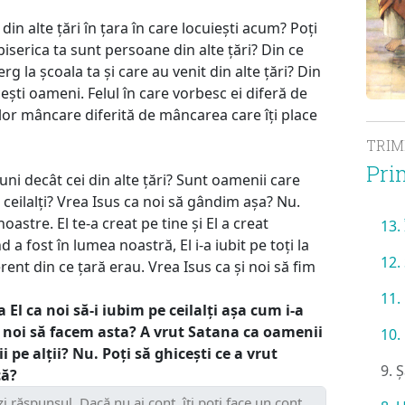
in alte țări în țara în care locuiești acum? Poți
biserica ta sunt persoane din alte țări? Din ce
rg la școala ta și care au venit din alte țări? Din
cești oameni. Felul în care vorbesc ei diferă de
e lor mâncare diferită de mâncarea care îți place
TRI
Pri
ni decât cei din alte țări? Sunt oamenii care
ceilalți? Vrea Isus ca noi să gândim așa? Nu.
oastre. El te-a creat pe tine și El a creat
13.
 a fost în lumea noastră, El i-a iubit pe toți la
12.
diferent din ce țară erau. Vrea Isus ca și noi să fim
11.
 El ca noi să-i iubim pe ceilalți așa cum i-a
ca noi să facem asta? A vrut Satana ca oamenii
10.
 pe alții? Nu. Poți să ghicești ce a vrut
9. 
că?