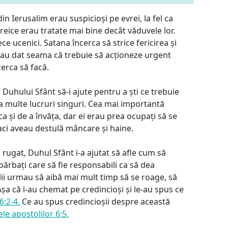
din Ierusalim erau suspicioși pe evrei, la fel ca
reice erau tratate mai bine decât văduvele lor.
ece ucenici. Satana încerca să strice fericirea și
și-au dat seama că trebuie să acționeze urgent
erca să facă.
 Duhului Sfânt să-i ajute pentru a ști ce trebuie
ea multe lucruri singuri. Cea mai importantă
ca și de a învăța, dar ei erau prea ocupați să se
aci aveau destulă mâncare și haine.
rugat, Duhul Sfânt i-a ajutat să afle cum să
bărbați care să fie responsabili ca să dea
ii urmau să aibă mai mult timp să se roage, să
 Așa că i-au chemat pe credincioși și le-au spus ce
6:2-4.
Ce au spus credincioșii despre această
le apostolilor 6:5.