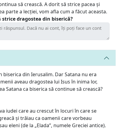
ontinua să crească. A dorit să strice pacea și
a parte a lecției, vom afla cum a făcut aceasta.
 strice dragostea din biserică?
în biserica din Ierusalim. Dar Satana nu era
oamenii aveau dragostea lui Isus în inima lor,
ea Satana ca biserica să continue să crească?
va iudei care au crescut în locuri în care se
greacă și trăiau ca oamenii care vorbeau
sau eleni (de la „Elada”, numele Greciei antice).