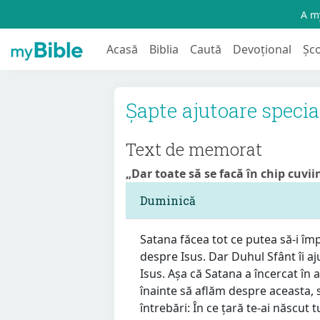
A my
Acasă
Biblia
Caută
Devoțional
Șc
Șapte ajutoare specia
Text de memorat
„Dar toate să se facă în chip cuvii
Duminică
Satana făcea tot ce putea să-i îm
despre Isus. Dar Duhul Sfânt îi a
Isus. Așa că Satana a încercat în 
înainte să aflăm despre aceasta,
întrebări: În ce țară te-ai născut t