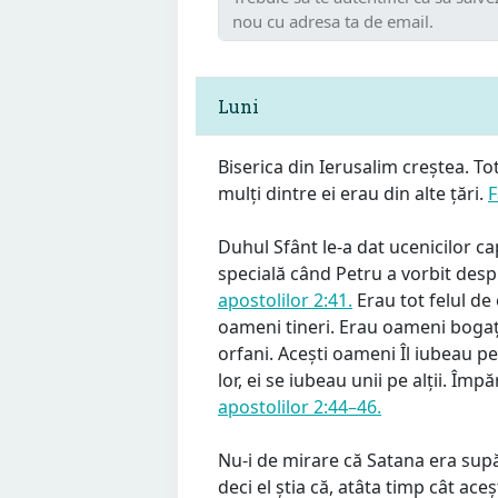
Luni
Biserica din Ierusalim creștea. T
mulți dintre ei erau din alte țări.
F
Duhul Sfânt le-a dat ucenicilor cap
specială când Petru a vorbit desp
apostolilor 2:41.
Erau tot felul de
oameni tineri. Erau oameni bogați
orfani. Acești oameni Îl iubeau pe
lor, ei se iubeau unii pe alții. Împ
apostolilor 2:44–46.
Nu-i de mirare că Satana era sup
deci el știa că, atâta timp cât ac