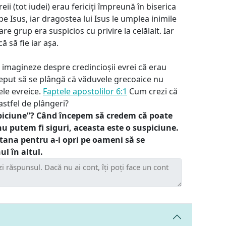
reii (tot iudei) erau fericiți împreună în biserica
 pe Isus, iar dragostea lui Isus le umplea inimile
are grup era suspicios cu privire la celălalt. Iar
ă să fie iar așa.
i imagineze despre credincioșii evrei că erau
nceput să se plângă că văduvele grecoaice nu
ele evreice.
Faptele apostolilor 6:1
Cum crezi că
astfel de plângeri?
piciune”? Când începem să credem că poate
u putem fi siguri, aceasta este o suspiciune.
atana pentru a-i opri pe oameni să se
ul în altul.