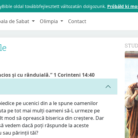
Bible oldal továbbfejlesztett változatán dolgozunk.
Próbáld ki mo
oala de Sabat
Olimpia
Contact
le
STU
ncios și cu rânduială.” 1 Corinteni 14:40
piedice pe ucenici din a le spune oamenilor
juta pe tot mai mulți oameni să-L urmeze pe
alt mod să oprească biserica din creștere. Dar
 să vedem dacă poți răspunde la aceste
u sau părinții tăi?