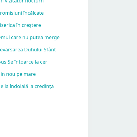
Un vizitator nocturn
Promisiuni încălcate
Biserica în creștere
Omul care nu putea merge
Revărsarea Duhului Sfânt
Isus Se întoarce la cer
Din nou pe mare
De la îndoială la credință