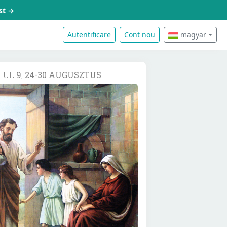
st →
Autentificare
Cont nou
magyar
DIUL
9
,
24-30 AUGUSZTUS