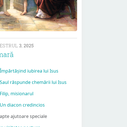
MESTRUL
3
,
2025
mară
 Împărtășind iubirea lui Isus
 Saul răspunde chemării lui Isus
 Filip, misionarul
 Un diacon credincios
Șapte ajutoare speciale